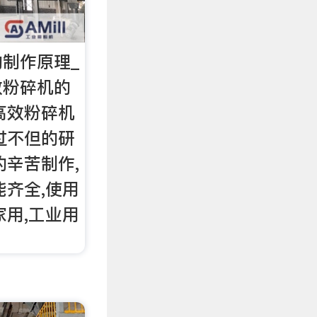
制作原理_
效粉碎机的
式高效粉碎机
过不但的研
的辛苦制作,
能齐全,使用
家用,工业用