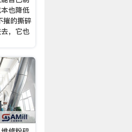
成本也降低
坚不摧的撕碎
进去，它也
，维修粉碎