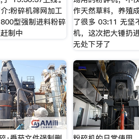
介:粉碎机筛网加工
作天然草料，养殖
800型强制进料粉碎
了很多 03:11 无
班赶制中
机，这次把大锤扔
无处下牙了
粉碎·番茄文件强制删
粉碎机的日常使用