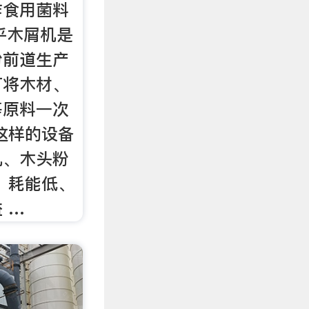
作食用菌料
知乎木屑机是
粉前道生产
可将木材、
等原料一次
这样的设备
机、木头粉
、耗能低、
 …