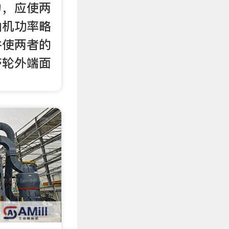
力，应使两
油机功率略
并使两者的
带轮外端面