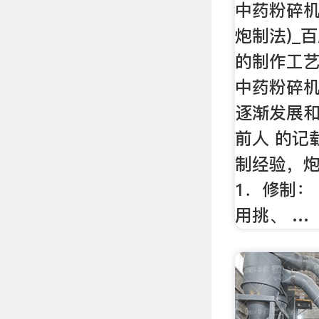
中药粉碎机
炮制法)_
的制作工
中药粉碎
逐渐发展和
前人 的记
制经验，
1．修制：
用挑、 …