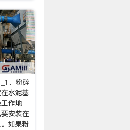
_1、粉碎
定在水泥基
换工作地
机要安装在
上。如果粉