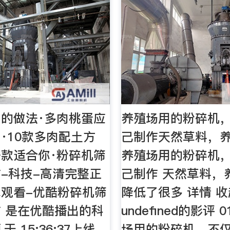
的做法·多肉桃蛋应
养殖场用的粉碎机
·10款多肉配土方
己制作天然草料，
款适合你·粉碎机筛
养殖场用的粉碎机
-科技-高清完整正
己制作 天然草料，
观看-优酷粉碎机筛
降低了很多 详情 收
 是在优酷播出的科
undefined的影评 0
于 15:36:37上线。
场用的粉碎机，不