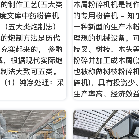
的制作工艺(五大类
木屑粉碎机机是制
百度文库中药粉碎机
的专用粉碎机 - 
艺（五大类炮制法）
一种新型的生产木
机的炮制方法是历代
理想的机械设备，
充实起来的， 参酌
枝叉、树枝、木头
载，根据现代实际炮
粉碎并加工成木屑(
炮制法大致可五类。
也被称做树枝粉碎
 （1）纯净处理：采
碎机)，具有投资少
生产率高、经济效益