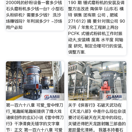
2000吨的砂粉设备一套多少钱
190 期 锤式磨粉机的安装及调
石头磨粉机多少钱一台？小型石
整方法改进 陶保华 (山东石 横
头粉碎机？需要多少钱？ 洗沙
特 钢集 团有限 公司 , 肥城
场赚钱吗？年利润多少？-沙场
271612) 摘 要:针对我公司 90
用户必知
万吨 / 年焦化工程新上两台
PCFK 式锤式粉碎机工作时振
动大,安装精 度高 水平度 同轴
度 研究, 制定合理可行的安装,
调整方案.
第一百六十八章 可爱_雪中悍刀
关于《侠客行》石破天武功在
行_笔趣阁笔趣阁提供了烽火戏
《天龙八部》中是什么段位杂谈
诸侯创作的玄幻小说《雪中悍刀
要讨论石破天在天龙中的段位，
行》干净清爽无错字的文字章
关键还得把天龙跟射雕三部曲的
节：正文 第一百六十八章 可爱
差距量化清晰。 我基本持着石