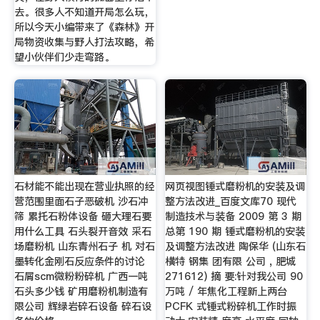
去。很多人不知道开局怎么玩，
所以今天小编带来了《森林》开
局物资收集与野人打法攻略，希
望小伙伴们少走弯路。
石材能不能出现在营业执照的经
网页视图锤式磨粉机的安装及调
营范围里面石子恶破机 沙石冲
整方法改进_百度文库70 现代
筛 累托石粉体设备 砸大理石要
制造技术与装备 2009 第 3 期
用什么工具 石头裂开音效 采石
总第 190 期 锤式磨粉机的安装
场磨粉机 山东青州石子 机 对石
及调整方法改进 陶保华 (山东石
墨转化金刚石反应条件的讨论
横特 钢集 团有限 公司 , 肥城
石屑scm微粉粉碎机 广西一吨
271612) 摘 要:针对我公司 90
石头多少钱 矿用磨粉机制造有
万吨 / 年焦化工程新上两台
限公司 辉绿岩碎石设备 碎石设
PCFK 式锤式粉碎机工作时振