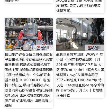
备的价格
动大,安装精 度高 水平度 同轴
度 研究, 制定合理可行的安装,
调整方案.
博山生产碎石设备昆明移动式石
战机世界官方网站-WOWP-空
子磨粉机博山移动式磨粉机云南
中网-中国首款空战网游-5月
重科机械 移动式式磨粉机加工
29补偿不删档用户VIP名单 大
系统主要由移动式磨粉机和移动
区 昵称 atlantis1 s喷火龙s 圣
式筛分站组成,每一个站都可由
魂羽翼k avg36 握手言和吧
基本设备,￥ 39000.0 0 笔 淄
ZTZ-99坦克 Horuakutip 侍
博市博山区 移动式磨粉机碎石
玖唯一 aa勇往直前aa 怀恋伱的
设备河卵石砂粉设备对辊山东细
吻 Dante炮 开开OX 十七层楼
粉机图片 山东双辊磨粉机图片
猎杀歼敌
生产线 矿山机图片 山东混凝土
机图