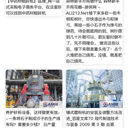
【中药材粗碎机】品牌_网一站
森林新手开局做什么 森林新手
式采购电子商务平台，在这里你
开局攻略-游侠网 -
可以找到中药材粗碎机
ALi213.Net接下来多砍一些木
棍和树叶，尽快造出木弓和弹
弓，再捡一些小石子作为弹弓的
弹药，待会就能用的到，树叶攒
到几十片就可以，箭矢暂时做不
了，先不用理会。 做完这些以
后，接下来就是重头戏了：点个
火堆把自己烧死。没错，就是把
自己烧死。
养护砂粉设备，这样做更有效-
锤式磨粉机的安装及调整方法改
-一条将石子制成沙子的生产线
进_百度文库70 现代制造技术
有吗？需要多少钱？ 日产量
与装备 2009 第 3 期 总第