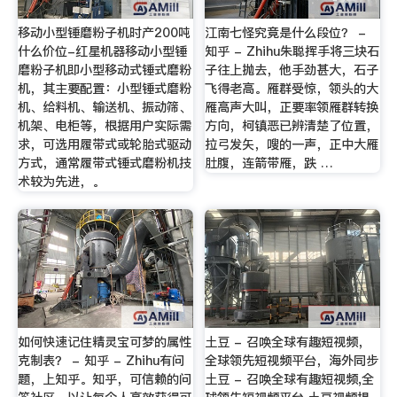
移动小型锤磨粉子机时产200吨
江南七怪究竟是什么段位？ -
什么价位-红星机器移动小型锤
知乎 - Zhihu朱聪挥手将三块石
磨粉子机即小型移动式锤式磨粉
子往上抛去，他手劲甚大，石子
机，其主要配置：小型锤式磨粉
飞得老高。雁群受惊，领头的大
机、给料机、输送机、振动筛、
雁高声大叫，正要率领雁群转换
机架、电柜等，根据用户实际需
方向，柯镇恶已辨清楚了位置，
求，可选用履带式或轮胎式驱动
拉弓发矢，嗖的一声，正中大雁
方式，通常履带式锤式磨粉机技
肚腹，连箭带雁，跌 …
术较为先进，。
如何快速记住精灵宝可梦的属性
土豆 - 召唤全球有趣短视频，
克制表？ - 知乎 - Zhihu有问
全球领先短视频平台，海外同步
题，上知乎。知乎，可信赖的问
土豆 - 召唤全球有趣短视频,全