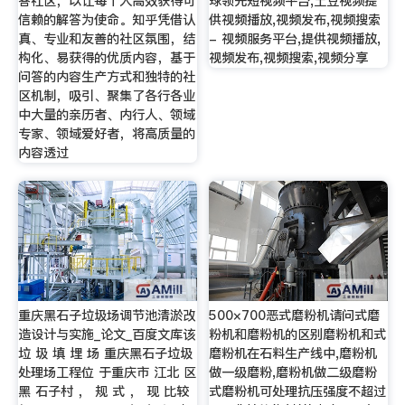
答社区，以让每个人高效获得可
球领先短视频平台,土豆视频提
信赖的解答为使命。知乎凭借认
供视频播放,视频发布,视频搜索
真、专业和友善的社区氛围，结
- 视频服务平台,提供视频播放,
构化、易获得的优质内容，基于
视频发布,视频搜索,视频分享
问答的内容生产方式和独特的社
区机制，吸引、聚集了各行各业
中大量的亲历者、内行人、领域
专家、领域爱好者，将高质量的
内容透过
重庆黑石子垃圾场调节池清淤改
500×700恶式磨粉机请问式磨
造设计与实施_论文_百度文库该
粉机和磨粉机的区别磨粉机和式
垃 圾 填 埋 场 重庆黑石子垃圾
磨粉机在石料生产线中,磨粉机
处理场工程位 于重庆市 江北 区
做一级磨粉,磨粉机做二级磨粉
黑 石子村 ， 规 式 ， 现 比较
式磨粉机可处理抗压强度不超过