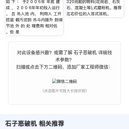
如 下 ： 于2 0 0 5年 年底 建
320兆帕的物料(花岗岩、石灰
成 ， 2 0 0 6年年初投入运行
石、混凝土等),式磨粉机。推荐
。 员 吊入池 内， 利用人 工开
左右价位的入耳式耳机。
挖装 载污泥到 吊斗内提升 到调
节池 外 的 处 理费用 相对低
。但 是
对此设备感兴趣？或需了解 石子恶破机 详细技
术参数？
扫描或点击下方二维码，添加厂家工程师微信：
(点击图片可放大长按识别)
石子恶破机 相关推荐