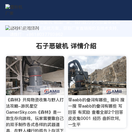
作为专业的 石子恶破机 制造厂家，我们致力于为您量身定制
高价值的粉体加工系统方案。获取厂家直销报价及技术支持，
请拨打：+8618037793862
石子恶破机 详情介绍
《森林》开局物资收集与野人打
带aabb的叠词有哪些_ 提问 搜
法攻略-游民星空
一搜 带aabb的叠词有哪些 写
GamerSky.com《森林》是一
回答 有奖励 查看全部2个回答
款生存向游戏，玩家需要靠自己
皮皮鬼0001 经历 曲折坎坷，
的双手制作各式各样的武器道
一生平
具，在野人横行的孤岛上存活下