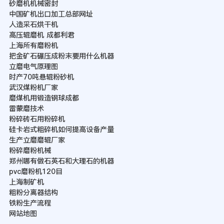
砂磨机机械密封
中国矿机出口加工总部网址
人造采石烘干机
高压辊磨机 成都利君
上海所有磨粉机
把金矿石碾压成粉末要用什么机器
立磨电气原理图
时产70吨悬辊粉砂机
武汉煤粉机厂家
磨煤机用锻造钢球成都
雷蒙磨技术
粉碎砖石用粉碎机
硅卡岩式粗碎机如何提高设备产量
生产立磨磨辊厂家
粉碎磨粉机械
郑州哪有做石英石和大理石的机器
pvc磨粉机120目
上海制矿机
粗粉分离器结构
铁粉生产流程
网站地图