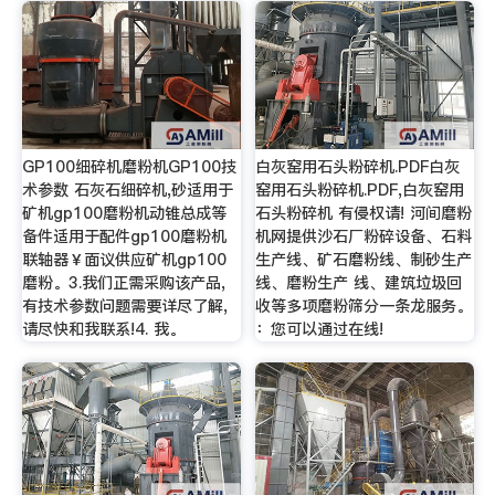
GP100细碎机磨粉机GP100技
白灰窑用石头粉碎机.PDF白灰
术参数 石灰石细碎机,砂适用于
窑用石头粉碎机.PDF,白灰窑用
矿机gp100磨粉机动锥总成等
石头粉碎机 有侵权请! 河间磨粉
备件适用于配件gp100磨粉机
机网提供沙石厂粉碎设备、石料
联轴器￥面议供应矿机gp100
生产线、矿石磨粉线、制砂生产
磨粉。3.我们正需采购该产品,
线、磨粉生产 线、建筑垃圾回
有技术参数问题需要详尽了解,
收等多项磨粉筛分一条龙服务。
请尽快和我联系!4. 我。
：您可以通过在线!