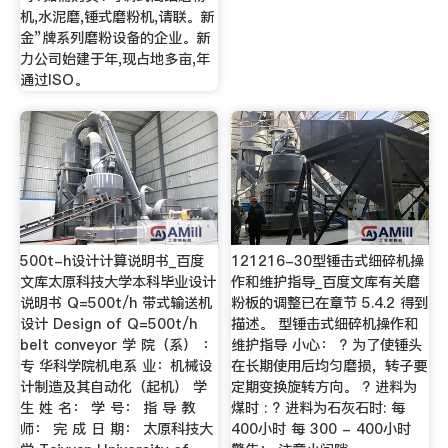
机,水泥磨,锤式磨粉机,请联。新
金”牌系列磨粉设备的企业。新
力公司始建于年,现占地多亩,年
通过ISO。
500t-h设计计算说明书_百度
121216-30型锤击式细碎机操
文库太原科技大学本科毕业设计
作和维护指导_百度文库有关磨
说明书 Q=500t/h 带式输送机
粉板的调整已在章节 5.4.2 得到
设计 Design of Q=500t/h
描述。 型锤击式细碎机操作和
belt conveyor 学 院（系） ：
维护指导 小心： ? 为了使锤头
专 华科学院机电系 业：机械设
在长期使用后均匀磨损，转子要
计制造及其自动化（起机） 学
定期变换旋转方向。 ? 进料为
生 姓 名： 学 号： 指 导 教
煤时 : ? 进料为石灰石时: 每
师： 完 成 日 期： 太原科技大
400小时 每 300 - 400小时