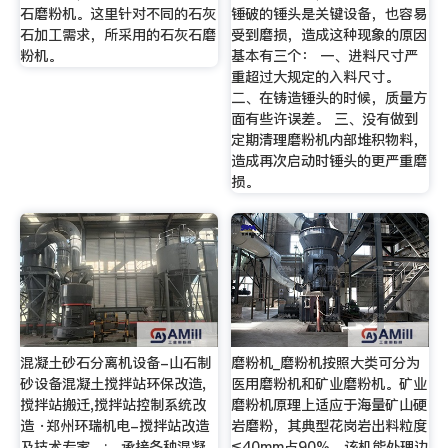
石磨粉机。这里针对不同的石灰
锤破的锤头是关键设备，也容易
石加工需求，所采用的石灰石磨
受到磨损，造成这种现象的原因
粉机。
基本有三个： 一、进料尺寸严
重超过大规定的入料尺寸。
二、在铸造锤头的时候，质量方
面有些许误差。 三、没有做到
定期清理磨粉机内部堆积物料，
造成再次启动时锤头的更严重磨
损。
混凝土砂石分离机设备-山石制
磨粉机_磨粉机按照大类可分为
砂设备混凝土搅拌站环保改造,
医用磨粉机和矿业磨粉机。矿业
搅拌站搬迁,搅拌站控制系统改
磨粉机原理上适应于海量矿山硬
造 ·郑州环瑞机电-搅拌站改造
岩磨粉，其典型花岗岩出料粒度
及技术专家，:。承接各种混凝
≤40mm占90%，该机能处理边