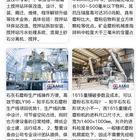
土搅拌站环保改造，设计、安
长100～500毫米以下物料。其
装，搬迁，维修，程序解锁升级
抗压强度高可达350兆帕，具有
等技术业务，具体包括：搅拌站
磨粉比大，磨粉后物料呈立方体
环保站改造，搅拌站拆卸安装、
颗粒等优点。矿业磨粉机械是指
搅拌站污水处理系统、混凝土砂
排料中粒度大于三毫米的含量占
石分离机、搅拌。
石灰石磨粉生产线操作方便，高
1615重锤破参数及成本，可以
效节能LY96 - 知乎石灰石磨粉
磨粉石灰石吗？ - 知乎石灰石
生产线项目优势1、生产线的集
形状大小不一，而1615重锤式
中设计，可节省空间占地，同时
磨粉机的进料尺口尺寸大，长乘
也方便设备的日常检修，降低企
宽为1400×1000㎜，允许的进
业土建、运行成本。 2、整套设
料粒度是900㎜，一般锤式磨粉
备由公司专业设计团队提供，保
机就能吃下，因此不需要先经粗