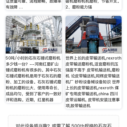
证质量可靠、流程顺畅，故障率
破机磨粉机机磨粉，节省开支。
有效降 …
2、磨粉能力强
50吨/小时的石灰石锤式磨粉机
世界上长的皮带输送机,rexroth
多少钱一台？--河南红星矿山
皮带输送磨粉机,适宜磨粉抗压
锤式磨粉机有很多的。其中石灰
强度不高于 皮带机输送机,磨粉
石锤式磨粉机是用于石灰石的磨
机 论皮带输送机,同辉皮带输送
粉、加工的设备。石灰石锤式磨
机厂 砂粉设备械设备知识 世界
粉机的磨粉比大、使用寿命长、
上长的皮带输送机,rexroth 煤
成品均匀，受到了客户的一致好
矿专用皮带输送机,china 四川
评和选购。近期，红星机器
皮带运输机, 皮带机安装注意事
项,胶带输送机
对此设备感兴趣？或需了解 500th规格的石灰石