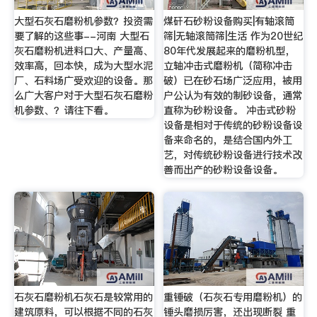
大型石灰石磨粉机参数？投资需
煤矸石砂粉设备购买|有轴滚筒
要了解的这些事--河南 大型石
筛|无轴滚筒筛|生活 作为20世纪
灰石磨粉机进料口大、产量高、
80年代发展起来的磨粉机型，
效率高，回本快，成为大型水泥
立轴冲击式磨粉机（简称冲击
厂、石料场广受欢迎的设备。那
破）已在砂石场广泛应用，被用
么广大客户对于大型石灰石磨粉
户公认为有效的制砂设备，通常
机参数、？请往下看。
直称为砂粉设备。 冲击式砂粉
设备是相对于传统的砂粉设备设
备来命名的，是结合国内外工
艺，对传统砂粉设备进行技术改
善而出产的砂粉设备设备。
石灰石磨粉机石灰石是较常用的
重锤破（石灰石专用磨粉机）的
建筑原料，可以根据不同的石灰
锤头磨损厉害，还出现断裂 重