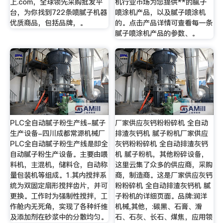
上.com，全球领先采购批发平
机行业市场为您提供**的腻子
台，为你找到722条喷腻子机器
喷涂机产品，以及腻子喷涂机
优质商品，包括品牌，。
的。点击产品详情可查看每一条
腻子喷涂机产品的参数、。
PLC全自动腻子粉生产线-腻子
厂家供应灰钙粉粉碎机 全自动
生产设备-四川成都常源机械厂
排渣灰钙机 腻子粉机厂家供应
PLC全自动腻子粉生产线是即全
灰钙粉粉碎机 全自动排渣灰钙
自动腻子粉生产设备。主要由喂
机 腻子粉机，其他粉碎设备，
料机，主混机，储料仓，自动称
这里云集了众多的供应商，采购
量包装机等组成。1.其内搅拌系
商，制造商。这是厂家供应灰钙
统为双固定扇形搅拌齿片，并可
粉粉碎机 全自动排渣灰钙机 腻
更换。工作时为强制性搅拌，工
子粉机的详细页面。品牌:润洋
作舱内无死角，实现了各种纤维
机械,其他，:碳黑、石膏、滑
及添加剂在砂浆中的分散均匀。
石、石灰、长石、煤焦，应用领