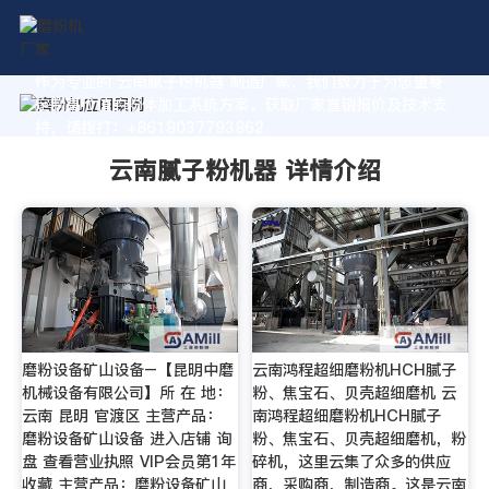
作为专业的 云南腻子粉机器 制造厂家，我们致力于为您量身
定制高价值的粉体加工系统方案。获取厂家直销报价及技术支
持，请拨打：+8618037793862
云南腻子粉机器 详情介绍
磨粉设备矿山设备–【昆明中磨
云南鸿程超细磨粉机HCH腻子
机械设备有限公司】所 在 地：
粉、焦宝石、贝壳超细磨机 云
云南 昆明 官渡区 主营产品：
南鸿程超细磨粉机HCH腻子
磨粉设备矿山设备 进入店铺 询
粉、焦宝石、贝壳超细磨机，粉
盘 查看营业执照 VIP会员第1年
碎机，这里云集了众多的供应
收藏 主营产品：磨粉设备矿山
商，采购商，制造商。这是云南