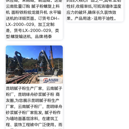
供应商，采购商，制造商。这是
的四大核心产品之一,具有:柔韧
云南批量订购 腻子粉螺旋上料
性好,收缩率低,可抵消墙体温度
机 面粉铁粉绞龙提升机 水平输
应力的破坏,确保长久装饰效
送机的详细页面。订货号:DH-
果。产品用途:·适用于油性。
LX-2000-029，加工定制:
是，货号:LX-2000-029，类
型:螺旋输送机，品牌:格泰
昆明腻子粉生产厂家，云南腻子
粉厂，昆明绿舟砂浆腻子粉 商
友圈,为您展示昆明腻子粉生产
厂家，云南腻子粉厂，昆明绿舟
砂浆腻子粉厂家批发, 腻子粉作
为墙地面基层涂料，在建筑工
程、装饰工程被中广泛使用。而