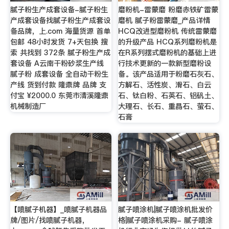
腻子粉生产成套设备-腻子粉生
磨粉机-雷蒙磨 粉磨赤铁矿雷蒙
产成套设备找腻子粉生产成套设
磨机 腻子粉雷蒙磨_产品详情
备品牌，上.com 海量货源 首单
HCQ改进型磨粉机 传统雷蒙磨
包邮 48小时发货 7+天包换 搜
的升级产品 HCQ系列磨粉机是
索 共找到 372条 腻子粉生产成
在R系列摆式磨粉机的基础上进
套设备 A云南干粉砂浆生产线
行技术更新的一款新型磨粉设
腻子粉 成套设备 全自动干粉生
备。该产品适用于粉磨石灰石、
产线 货到付款 隆鼎牌 品牌 支
方解石、活性炭、滑石、白云
付宝 ¥2000.0 东莞市清溪隆鼎
石、钛白粉、石英石、铝矾土、
机械制造厂
大理石、长石、重晶石、萤石、
石膏
【喷腻子机器】_喷腻子机器品
腻子喷涂机|腻子喷涂机批发价
牌/图片/找喷腻子机器，
格|腻子喷涂机采购- 腻子喷涂