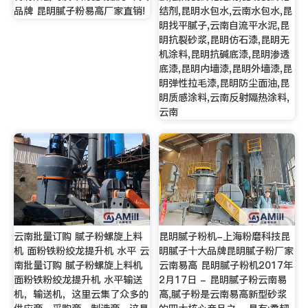
品牌 昆明腻子粉易高厂家直销!
结剂,昆明水包水,云南水包水,昆
明找平腻子,云南自流平水泥,昆
明抗裂砂浆,昆明仿石漆,昆明无
机涂料,昆明抗碱底漆,昆明渗透
底漆,昆明内墙漆,昆明外墙漆,昆
明弹性拉毛漆,昆明防尘面油,昆
明质感涂料,云南反射隔热涂料,
云南
云南批量订购 腻子粉螺旋上料
昆明腻子粉机-上海粉磨科技昆
机 面粉铁粉绞龙提升机 水平 云
明腻子十大品牌昆明腻子粉厂家
南批量订购 腻子粉螺旋上料机
云南易高 昆明腻子粉机2017年
面粉铁粉绞龙提升机 水平输送
2月17日 - 昆明腻子粉云南易
机，输送机，这里云集了众多的
高,腻子粉是云南易高新型砂浆