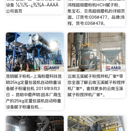
设备 ¼½¾-¿¾¾À-ÀÁÀÂ
鸿程超细磨粉机HCH腻子粉、
公司首页
焦宝石、贝壳超细磨机的详细页
面。订货号:036#477，品牌:鸿
程，货号:036#478，
昆明腻子粉机-上海粉磨科技昆
云南玉溪腻子粉搅拌机厂家*带
明25kg定量包装机自动称重设
您全面了解云南玉溪腻子粉搅拌
备腻子粉灌包机 2019年9月3
机厂家*。查找更多的云南玉溪
日 - 昆明中磨声明:因本厂商生
腻子粉搅拌机厂家*。
产的25kg定量包装机自动称重
设备腻子粉灌包机…