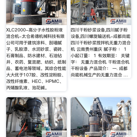
XLC2000-高分子水性胶粉液
四川干粉砂浆设备,四川腻子粉
混合机-太仓希德机械科技有限
设备,四川螺旋输送机-成都尚能
公司可用于建筑涂料、刮墙腻
四川干粉砂浆搅拌机无重力混合
子、乳胶漆、水泥砂浆、瓷砖、
机 云南贵州重庆 腻子粉 ： 1
石膏制品、防水建材、石油钻
小起订量： 1 有效期至： 关键
井、农药、复混肥、纺织、纸制
字： 无重力混合机 干粉混合机
品、蓄电池等领域。其综合性能
干粉设备 产品简介： 一. 成都
大大优于107胶、改性淀粉胶、
尚能机械生产的无重力混合 …
改性纤维素、HEC、HPMC、
丙烯酸乳液、泡花碱。