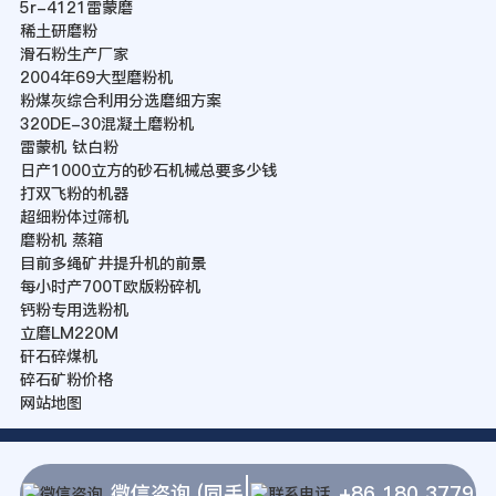
5r-4121雷蒙磨
稀土研磨粉
滑石粉生产厂家
2004年69大型磨粉机
粉煤灰综合利用分选磨细方案
320DE-30混凝土磨粉机
雷蒙机 钛白粉
日产1000立方的砂石机械总要多少钱
打双飞粉的机器
超细粉体过筛机
磨粉机 蒸箱
目前多绳矿井提升机的前景
每小时产700T欧版粉碎机
钙粉专用选粉机
立磨LM220M
矸石碎煤机
碎石矿粉价格
网站地图
微信咨询 (同手
+86 180 3779