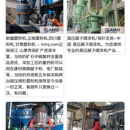
新疆磨粉机,云南磨粉机,四川磨
高压腻子喷涂机/报价走势-中
粉机,甘肃磨粉机 - lmlq.com云
国 高压腻子喷涂机。为您提供
南丽江 山景秀丽矿产资源丰
专业的高压腻子喷涂机产品…
富。当地的矿石中碳酸钙含量高
品质优，深加工后的重钙粉可以
用在建材商做腻子粉，电厂脱硫
等。当地的刘老板五年前采购两
台超压梯形磨粉机使用至今设备
一切正常，易损件只更换过一
次。有问题。