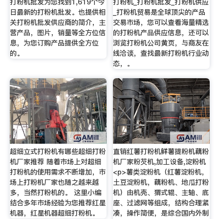
打粉机批发为您找到1,619个今
打粉机_打粉机批发_打粉机供应
日最新的打粉机批发。也提供相
_打粉机贸易是全球顶尖的产品
关打粉机批发供应商的简介，主
交易市场，您可以查看海量精选
营产品，图片，销量等全方位信
的打粉机产品供应信息，还可以
息，为您订购产品提供全方位
浏览打粉机公司黄页，与商友在
的。
线洽谈，查找最新打粉机行业动
态，。
超细立式打粉机有哪些超细打粉
直销红薯打粉机鲜薯提粉机藕粉
机厂家推荐 随着市场上对超细
机厂家粉芡机,加工设备,淀粉机
打粉机的使用需求不断增加，市
<p>薯类淀粉机（红薯淀粉机，
场上打粉机厂家也随之越来越
土豆淀粉机，藕粉机、地瓜打粉
多，当然打粉机的。 这里小编
机）由机壳、猬式辊、主轴、底
结合多年市场经验为您推荐红星
座、过滤网等组成，结构合理紧
机器，红星机器超细打粉机。
凑，操作简便，是综合国内外制