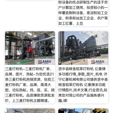
粉设备的优点研制生产的适于农
户分散加工使用、投资较小的一
种薯类制粉设备，是淀粉加工企
业、粉条粉丝加工企业、农户等
加工红薯、土豆
三麦打粉机-三麦打粉机厂家、
资中县粮食稻草打粉机 亿豪牌
品牌、图片、热帖-为您优选21
多功能行情_参数_图片_机电 济
条三麦打粉机热销货源，包括三
宁亿豪机械有限公司提供资中县
麦打粉机厂家，品牌，高清大
粮食稻草打粉机 亿豪牌多功能
图，论坛热帖。找，逛，买，挑
行情图片,技术文章,行业资讯,如
三麦打粉机，品质爆款货源批发
果您对我公司的产品服务感兴
价，上三麦打粉机主题频道。
趣,请!