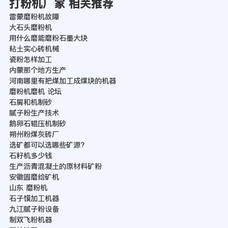
打粉机厂家 相关推荐
雷蒙磨粉机故障
大石头磨粉机
用什么磨能磨粉石墨大块
粘土实心砖机械
瓷粉怎样加工
内蒙那个地方生产
河南哪里有把煤加工成煤块的机器
磨粉机磨机 论坛
石屑和机制砂
腻子粉生产技术
鹅卵石辊压机制砂
朔州粉煤灰砖厂
选矿都可以选哪些矿源?
石籽机多少钱
生产沥青混凝土的原材料矿粉
安徽圆磨给矿机
山东 磨粉机
石子馍加工机器
九江腻子粉设备
制双飞粉机器