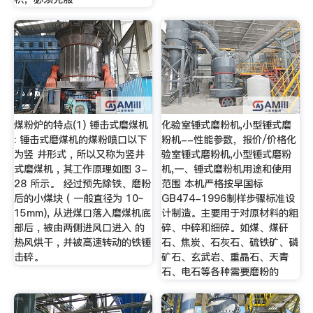
煤粉炉的特点(1) 锤击式磨煤机
化验室锤式磨粉机,小型锤式磨
: 锤击式磨煤机的煤粉喷口以下
粉机--性能参数，报价/价格化
为竖 井形式 , 所以又称为竖井
验室锤式磨粉机,小型锤式磨粉
式磨煤机 , 其工作原理如图 3-
机,一、锤式磨粉机用途和使用
28 所示。 经过预先除铁、磨粉
范围 本机严格按早国标
后的小煤块 ( 一般直径为 10~
GB474-1996制样步骤标准设
15mm), 从进煤口落入磨煤机底
计制造。主要用于对原材料的粗
部后 , 被由两侧进风口进入 的
碎、中碎和细碎。如煤、煤矸
热风烘干 , 并被高速转动的铁锤
石、焦炭、石灰石、硫铁矿、磷
击碎。
矿石、玄武岩、重晶石、天青
石、电石等各种需要磨粉的