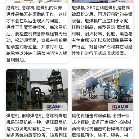
磨煤机_磨煤机 磨煤机的保养
磨煤机_360百科磨煤机是物料
保养是每天必须做的工作，这样
被磨粉之后，再进行粉碎的关键
才不会在以后出现大的问题，
设备。磨煤机广泛应用于水泥，
保养工作要坚持经常，每次停机
硅酸盐制品，新型建筑 磨煤机
后，要检查机械各部螺栓有无松
材料、耐火材料、化肥、黑色与
动，松动须坚固，查视主机前后
有色金属选矿以及玻璃陶瓷等生
轴承室润滑油量，并按时补注，
产行业，对各种矿石和其它可磨
轴承室以注轴向端盖油咀注入锂
性物料进行干式或湿式粉磨。
基润滑油。
煤磨机_钢球煤磨机_磨煤机煤磨
碳化钨锤击式粉碎机 密封环保
机是球磨机的一种，钢球磨煤机
式小锤破_设备厂家报价-SMM
是火力发电站辅机之一，是煤粉
商机碳化钨锤击式粉碎机由锤式
制备系统的重要设备，该系列球
磨粉机箱体、转子、锤头、衬