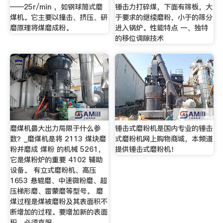
——25r/min ，如钢球筒式磨
锤击力打碎煤，下面有筛板，大
煤机。它主要以撞击、挤压、研
于要求的继续磨粉，小于的筛分
磨原理将煤磨成粉。
进入锅炉。性能特点 一、独特
的移位调隙技术
磨煤机最大出力局限于什么参
锤击式磨粉机是国内专业的锤击
数？_磨煤机是将 2113 煤块磨
式磨粉机网上购物商城，本频道
粉并磨成 煤粉 的机械 5261，
提供锤击式磨粉机！
它是煤粉炉的重要 4102 辅助
设备。 有立式磨粉机、高压
1653 悬辊磨、中速微粉磨、超
压梯形磨、雷蒙磨等型号。 磨
煤过程是煤被磨粉及其表面积不
断增加的过程。要增加新的表面
积，必须克服