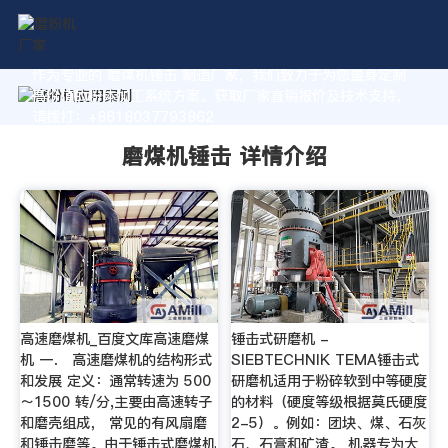
作为专业的 磨煤机锤击 制造厂家，我们致力于为您量身定制
高价值的粉体加工系统方案。获取厂家直销报价及技术支持，
请拨打：+8618037793862
磨煤机锤击 详情介绍
高速磨煤机_百度文库高速磨煤
锤击式研磨机 -
机 一． 高速磨煤机的结构形式
SIEBTECHNIK TEMA锤击式
和发展 定义：通常转速为 500
研磨机适用于粉碎软到中等硬度
～1500 转/分,主要由高速转子
的材料（硬度等级根据莫氏硬度
和磨壳组成， 常见的有风扇磨
2-5）。例如：团块、煤、石灰
和锤击磨等。由于锤击式磨煤机
石、石膏和矿渣。 机器专为大