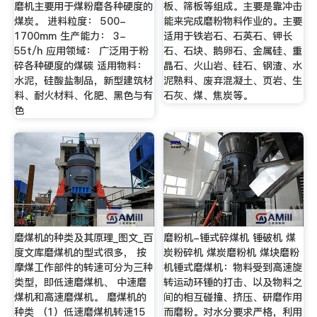
磨机主要用于煤粉磨各种硬度的
板、筛板等组成。主要是靠冲击
煤炭。 进料粒度： 500-
能来完成磨粉物料作业的。主要
1700mm 生产能力： 3-
适用于铁岩石、石英石、钾长
55t/h 应用领域： 广泛用于粉
石、石块、鹅卵石、金属硅、重
碎各种硬度的煤碳 适用物料：
晶石、火山岩、硅石、钢渣、水
水泥，硅酸盐制品，新型建筑材
泥熟料、废弃混凝土、页岩、生
料、耐火材料、化肥、黑色与有
石灰、煤、焦炭等。
色
磨煤机的种类及其原理_图文_百
磨粉机-锤式碎煤机 锤破机 煤
度文库磨煤机的型式很多， 按
炭粉碎机 煤炭磨粉机 煤块磨粉
摩煤工作部件的转速可分为三种
机锤式磨煤机：物料受到高速旋
类型，即低速磨煤机、 中速磨
转运动环锤的打击、以及物料之
煤机和高速磨煤机。 磨煤机的
间的相互碰撞、挤压、研磨作用
种类 （1）低速磨煤机转速15
而磨粉。对水分要求严格，利用