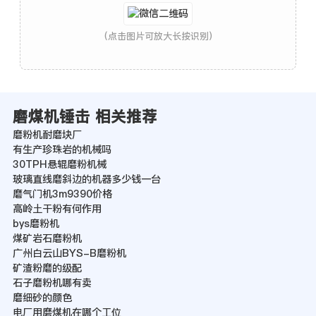
(点击图片可放大长按识别)
磨煤机锤击 相关推荐
磨粉机耐磨块厂
有生产珍珠岩的机械吗
30TPH悬辊磨粉机械
玻璃直线磨斜边的机器多少钱一台
磨气门机3m9390价格
高岭土干粉有何作用
bys磨粉机
煤矿岩石磨粉机
广州白云山BYS-B磨粉机
矿渣粉磨的级配
石子磨粉机哪有卖
磨细砂的颜色
电厂用磨煤机在哪个工位