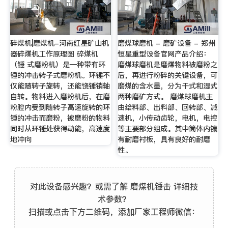
碎煤机|磨煤机-河南红星矿山机
磨煤球磨机 - 磨矿设备 - 郑州
器碎煤机工作原理图 碎煤机
恒星重型设备官网产品介绍：
（锤 式磨粉机）是一种带有环
磨煤球磨机是磨煤物料被磨粉之
锤的冲击转子式磨粉机。环锤不
后，再进行粉碎的关键设备，可
仅能随转子旋转，还能饶锤销轴
磨煤的含水量，分为干式和湿式
自转。物料进入磨粉机后，在磨
两种磨矿方式。 磨煤球磨机主
粉腔内受到随转子高速旋转的环
由给料部、出料部、回转部、减
锤的冲击而磨粉，被磨粉的物料
速机，小传动齿轮，电机，电控
同时从环锤处获得动能，高速度
等主要部分组成。其中筒体内镶
地冲向
有耐磨衬板，具有良好的耐磨
性。
对此设备感兴趣？或需了解 磨煤机锤击 详细技
术参数？
扫描或点击下方二维码，添加厂家工程师微信：