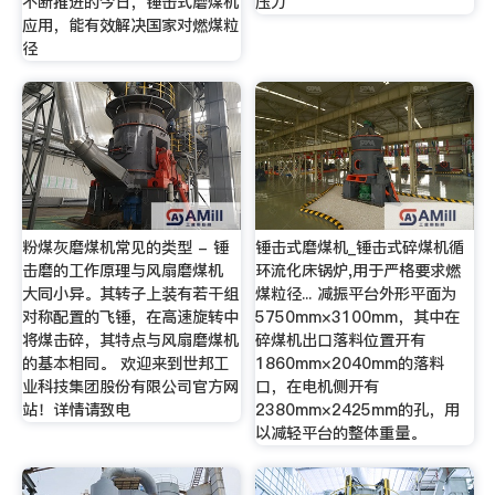
不断推进的今日，锤击式磨煤机
压力
应用，能有效解决国家对燃煤粒
径
粉煤灰磨煤机常见的类型 - 锤
锤击式磨煤机_锤击式碎煤机循
击磨的工作原理与风扇磨煤机
环流化床锅炉,用于严格要求燃
大同小异。其转子上装有若干组
煤粒径... 减振平台外形平面为
对称配置的飞锤，在高速旋转中
5750mm×3100mm，其中在
将煤击碎，其特点与风扇磨煤机
碎煤机出口落料位置开有
的基本相同。 欢迎来到世邦工
1860mm×2040mm的落料
业科技集团股份有限公司官方网
口，在电机侧开有
站！详情请致电
2380mm×2425mm的孔，用
以减轻平台的整体重量。