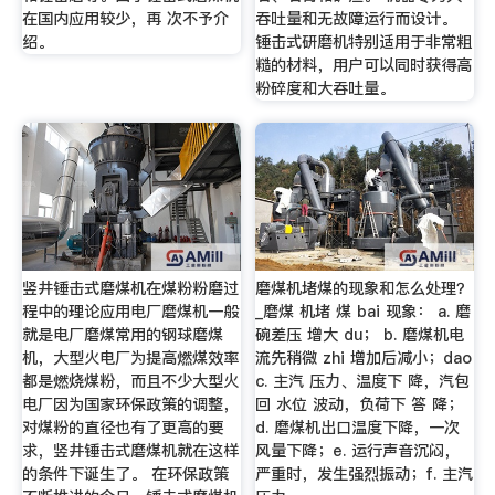
在国内应用较少，再 次不予介
吞吐量和无故障运行而设计。
绍。
锤击式研磨机特别适用于非常粗
糙的材料，用户可以同时获得高
粉碎度和大吞吐量。
竖井锤击式磨煤机在煤粉粉磨过
磨煤机堵煤的现象和怎么处理？
程中的理论应用电厂磨煤机一般
_磨煤 机堵 煤 bai 现象： a. 磨
就是电厂磨煤常用的钢球磨煤
碗差压 增大 du； b. 磨煤机电
机，大型火电厂为提高燃煤效率
流先稍微 zhi 增加后减小；dao
都是燃烧煤粉，而且不少大型火
c. 主汽 压力、温度下 降，汽包
电厂因为国家环保政策的调整，
回 水位 波动，负荷下 答 降；
对煤粉的直径也有了更高的要
d. 磨煤机出口温度下降，一次
求，竖井锤击式磨煤机就在这样
风量下降；e. 运行声音沉闷，
的条件下诞生了。 在环保政策
严重时，发生强烈振动；f. 主汽