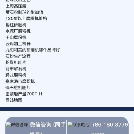
上海高压磨
萤石粉制球的附加值
130型以上磨粉机价格
销柱研磨机
水泥厂磨粉机
千山磨粉机
云母加工机器
九阳和美的研磨机哪个品牌好
石粉生产流程
粉煤机叶片
翡翠解石机
鳄式磨粉机
张家港市磨粉机
碎石桩机图片
雷蒙磨产量700T H
网站地图
微信咨询 (同手
+86 180 3779