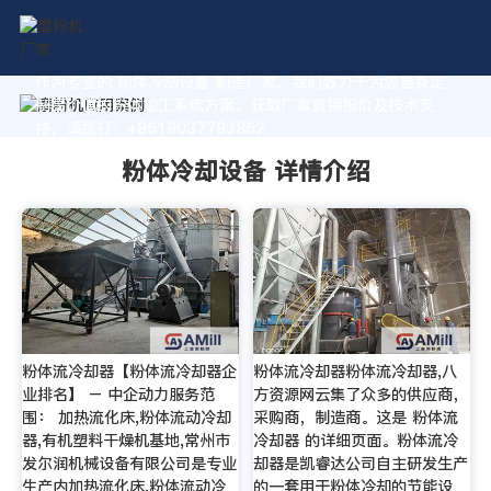
作为专业的 粉体冷却设备 制造厂家，我们致力于为您量身定
制高价值的粉体加工系统方案。获取厂家直销报价及技术支
持，请拨打：+8618037793862
粉体冷却设备 详情介绍
粉体流冷却器【粉体流冷却器企
粉体流冷却器粉体流冷却器,八
业排名】 – 中企动力服务范
方资源网云集了众多的供应商，
围： 加热流化床,粉体流动冷却
采购商，制造商。这是 粉体流
器,有机塑料干燥机基地,常州市
冷却器 的详细页面。粉体流冷
发尔润机械设备有限公司是专业
却器是凯睿达公司自主研发生产
生产内加热流化床,粉体流动冷
的一套用于粉体冷却的节能设