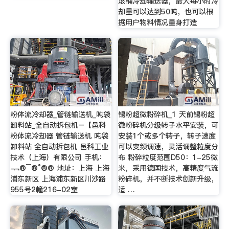
滚桶冷却输送器，最大每小时冷
却量可以达到50吨，也可以根
据用户物料情况量身打造
粉体流冷却器_管链输送机_吨袋
锡粉超微粉碎机_1 天前锡粉超
卸料站_全自动拆包机–【邑科
微粉碎机分级转子水平安装，可
粉体流冷却器 管链输送机 吨袋
安装1个或多个转子，转子速度
卸料站 全自动拆包机 邑科工业
可以变频调速，灵活调整粒度分
技术（上海）有限公司 手机：
布 粉碎粒度范围D50：1-25微
¬­­¬­®¯®°®® 地址：上海 上海
米，采用德国技术，高精度气流
浦东新区 上海浦东新区川沙路
粉碎机，并不断技术创新升级，
955号2幢216-02室
适 …