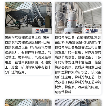
甘南粉煤灰输送设备工程_甘南
粉粒体冷却器-管链输送机,集装
粉煤灰气力输送系统报价-山东
箱卸料,吨袋卸包站-凯睿达粉体
粉煤灰输送设备（粉煤灰气力输
粉粒体冷却器是凯睿达公司自主
送系统），有粉体物料输送、气
研发生产的一套用于粉体冷却的
动输送、物料冷却、气流分级等
高效节能设备。凯睿达基于十多
用途，在甘南脱硫脱硝、石油化
年的粉体处理的丰富经验，结合
工、冶金、矿山等领域中有着十
换热器资源、资质成功研发出这
分广泛的应用。
款新型粉体流冷却设备，该设备
被广泛应用于粉料冷却工艺，较
大改善了传统粉料冷却工艺中能
耗大、粉尘多、污染重的问题，
是现代粉料