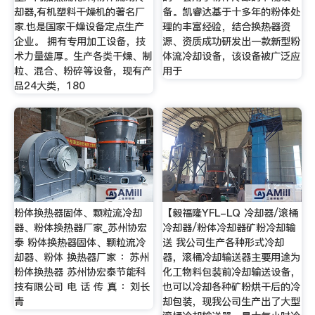
却器,有机塑料干燥机的著名厂
备。凯睿达基于十多年的粉体处
家.也是国家干燥设备定点生产
理的丰富经验，结合换热器资
企业。 拥有专用加工设备，技
源、资质成功研发出一款新型粉
术力量雄厚。生产各类干燥、制
体流冷却设备，该设备被广泛应
粒、混合、粉碎等设备，现有产
用于
品24大类，180
粉体换热器固体、颗粒流冷却
【毅福隆YFL-LQ 冷却器/滚桶
器、粉体换热器厂家_苏州协宏
冷却器/粉体冷却器矿粉冷却输
泰 粉体换热器固体、颗粒流冷
送 我公司生产各种形式冷却
却器、粉体 换热器厂家 ：苏州
器，滚桶冷却输送器主要用途为
粉体换热器 苏州协宏泰节能科
化工物料包装前冷却输送设备，
技有限公司 电 话 传 真 ：刘长
也可以冷却各种矿粉烘干后的冷
青
却包装，现我公司生产出了大型