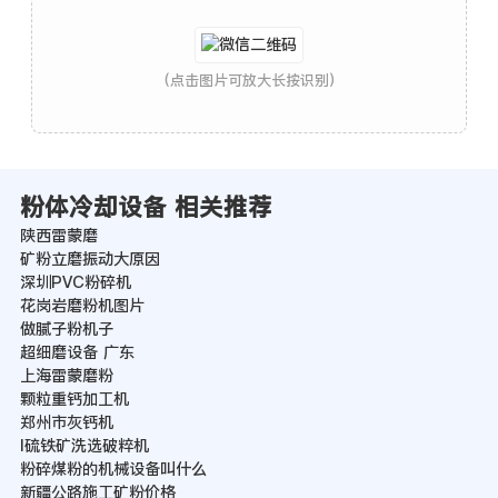
(点击图片可放大长按识别)
粉体冷却设备 相关推荐
陕西雷蒙磨
矿粉立磨振动大原因
深圳PVC粉碎机
花岗岩磨粉机图片
做腻子粉机子
超细磨设备 广东
上海雷蒙磨粉
颗粒重钙加工机
郑州市灰钙机
l硫铁矿洗选破粹机
粉碎煤粉的机械设备叫什么
新疆公路施工矿粉价格