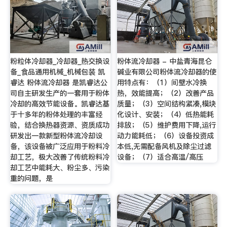
粉粒体冷却器_冷却器_热交换设
粉体流冷却器 - 中盐青海昆仑
备_食品通用机械_机械包装 凯
碱业有限公司粉体流冷却器的使
睿达 粉体流冷却器 是凯睿达公
用特点有：（1）间壁水冷换
司自主研发生产的一套用于粉体
热，效能提高；（2）改善产品
冷却的高效节能设备。凯睿达基
质量；（3）空间结构紧凑,模块
于十多年的粉体处理的丰富经
化设计、安装；（4）低热能耗
验，结合换热器资源、资质成功
排放；（5）维护费用下降,运行
研发出一款新型粉体流冷却设
动力能耗低；（6）设备投资成
备，该设备被广泛应用于粉料冷
本低,无需配备风机及除尘过滤
却工艺，极大改善了传统粉料冷
设备；（7）适合高温/高压
却工艺中能耗大、粉尘多、污染
重的问题，是