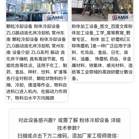
颗粒冷却设备 粉体冷却设备
粉体加工设备_图文_百度文库粉
ZLG振动流化床冷却机 常州东
体加工设备_工学_高等教育_教
南 颗粒冷却设备 粉体冷却设备
育专区。 粉体 加工 砂磨机{又
ZLG振动流化床冷却机 常州东
称珠磨机 }是一种广泛应用于涂
南 设备介绍 ZLG系列 振动 流
料、化妆品、食品、日化、染
化床干燥机 具有高效节能，性
料、油墨、 珠磨机 药品、非金
能优良等优点，适用于化工、制
属材料、铁氧体、感光材料、造
药、食品、种籽、饮料、矿渣等
纸等工业领域的高效研磨分散设
各行业对粉状、颗粒状物料的干
备。
燥，冷却，增湿等作业。物料自
进料口进入机内，在振动力作用
下，物料沿水平方向抛掷
对此设备感兴趣？或需了解 粉体冷却设备 详细
技术参数？
扫描或点击下方二维码，添加厂家工程师微信：