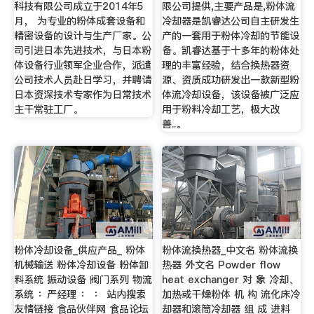
科技有限公司成立于2014年5
限公司提供,主要产品是,粉体流
月， 为专业的粉体成套设备和
冷却器是凯睿达公司自主研发生
精密设备的设计与生产厂家。公
产的一套用于粉体冷却的节能设
司引进日本先进技术，与日本粉
备。凯睿达基于十多年的粉体处
体设备行业领军企业合作，派遣
理的丰富经验，结合换热器资
公司技术人员赴日学习，并聘请
源、资质成功研发出一款新型粉
日本资深技术专家作为日常技术
体流冷却设备，该设备被广泛应
主干常驻工厂。
用于粉料冷却工艺，极大改
善..。
粉体冷却设备_供应产品_ 粉体
粉体流换热器_中文名 粉体流换
机械输送 粉体冷却设备 粉体卸
热器 外文名 Powder flow
料系统 振动设备 阀门系列 物流
heat exchanger 对 象 冷却、
系统 ：严经理 ： ： 站内搜索
加热或干燥粉体 机 构 流化床冷
友情链接 食品伙伴网 食品论坛
却器和滚筒冷却器 组 成 进料