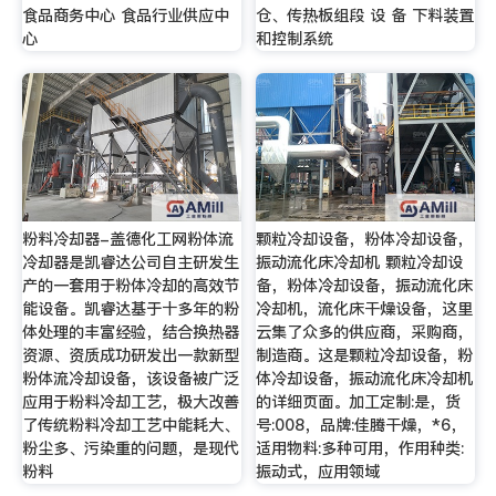
食品商务中心 食品行业供应中
仓、传热板组段 设 备 下料装置
心
和控制系统
粉料冷却器-盖德化工网粉体流
颗粒冷却设备，粉体冷却设备，
冷却器是凯睿达公司自主研发生
振动流化床冷却机 颗粒冷却设
产的一套用于粉体冷却的高效节
备，粉体冷却设备，振动流化床
能设备。凯睿达基于十多年的粉
冷却机，流化床干燥设备，这里
体处理的丰富经验，结合换热器
云集了众多的供应商，采购商，
资源、资质成功研发出一款新型
制造商。这是颗粒冷却设备，粉
粉体流冷却设备，该设备被广泛
体冷却设备，振动流化床冷却机
应用于粉料冷却工艺，极大改善
的详细页面。加工定制:是，货
了传统粉料冷却工艺中能耗大、
号:008，品牌:佳腾干燥，*6，
粉尘多、污染重的问题，是现代
适用物料:多种可用，作用种类:
粉料
振动式，应用领域