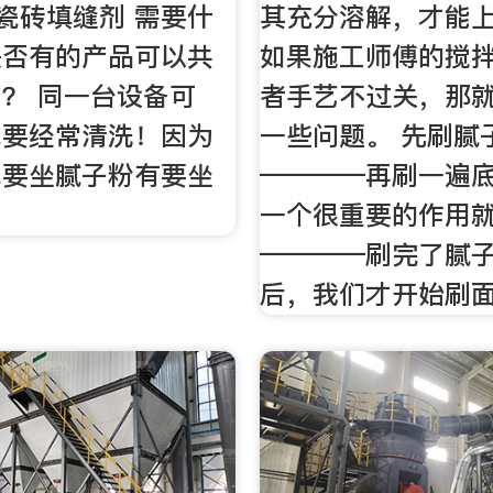
 瓷砖填缝剂 需要什
其充分溶解，才能
是否有的产品可以共
如果施工师傅的搅
？ 同一台设备可
者手艺不过关，那
你要经常清洗！因为
一些问题。 先刷腻
你要坐腻子粉有要坐
————再刷一遍底
一个很重要的作用就
————刷完了腻
后，我们才开始刷