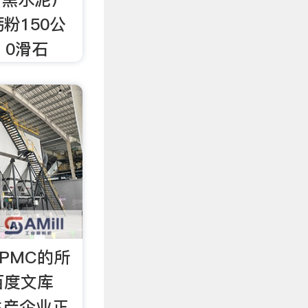
钙粉150公
；0滑石
PMC的所
百度文库
生产企业正