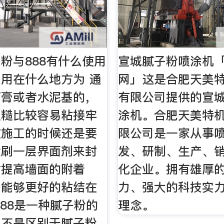
粉与888有什么使用
宣城腻子粉喷涂机
用在什么地方为 通
网」这是合肥天美
石膏或者水泥基的，
有限公司提供的宣
粗糙比较容易粘接牢
涂机。合肥天美特
在施工的时候还是要
限公司是一家从事
涂刷一层界面剂来封
发、研制、生产、
时提高墙面的附着
化企业。拥有雄厚
子能够更好的粘结在
力、强大的科技实
888是一种腻子粉的
理念。
，不是区别于腻子粉