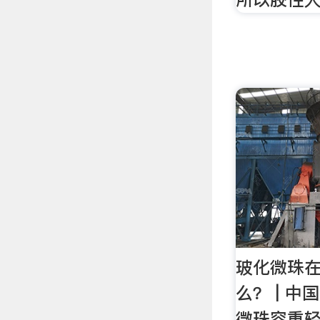
玻化微珠
么？ | 
微珠容重