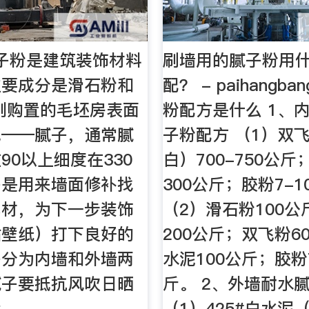
子粉是建筑装饰材料
刷墙用的腻子粉用
主要成分是滑石粉和
配？ - paihangb
刚购置的毛坯房表面
粉配方是什么 1、
色——腻子，通常腻
子粉配方 （1）双
90以上细度在330
白）700-750公斤
子是用来墙面修补找
300公斤；胶粉7-
基材，为下一步装饰
（2）滑石粉100
贴壁纸）打下良好的
200公斤；双飞粉6
子分为内墙和外墙两
水泥100公斤；胶粉
腻子要抵抗风吹日晒
斤。 2、外墙耐水
大
（1）425#白水泥