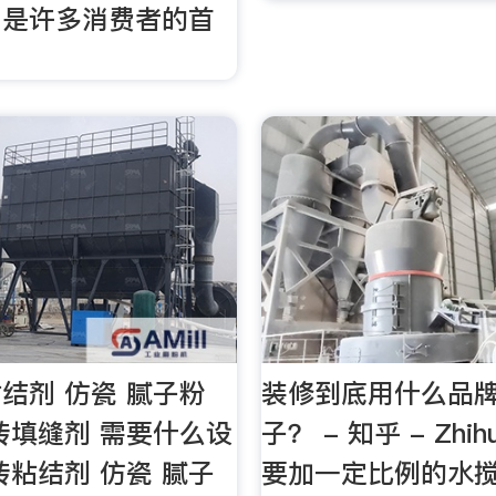
，是许多消费者的首
结剂 仿瓷 腻子粉
装修到底用什么品
砖填缝剂 需要什么设
子？ - 知乎 - Zh
砖粘结剂 仿瓷 腻子
要加一定比例的水