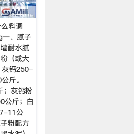
什么料调
ang一、腻子
内墙耐水腻
飞粉（或大
；灰钙250-
10公斤。
公斤；灰钙粉
00公斤；白
7-11公
腻子粉配方
（黑水泥）