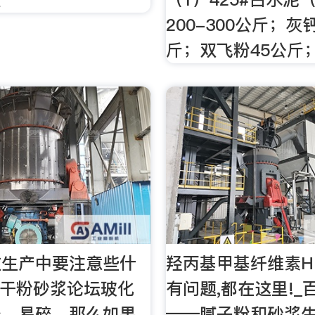
200-300公斤；灰
斤；双飞粉45公斤
在生产中要注意些什
羟丙基甲基纤维素H
中国干粉砂浆论坛玻化
有问题,都在这里!_
轻，易碎，那么如果
——腻子粉和砂浆