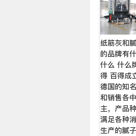
纸筋灰和腻
的品牌有
什么 什么
得 百得成
德国的知
和销售各
主，产品
满足各种
生产的腻