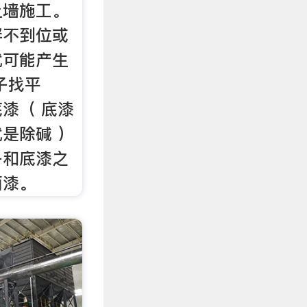
上墙施工。
拌不到位或
就可能产生
子找平
漆（ 底漆
是除碱 ）
子和底漆之
面漆。