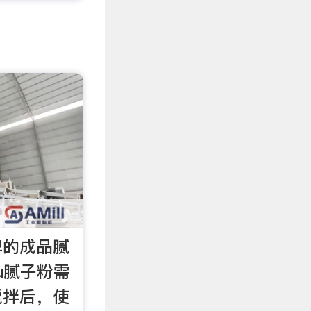
牌的成品腻
ihu腻子粉需
搅拌后，使