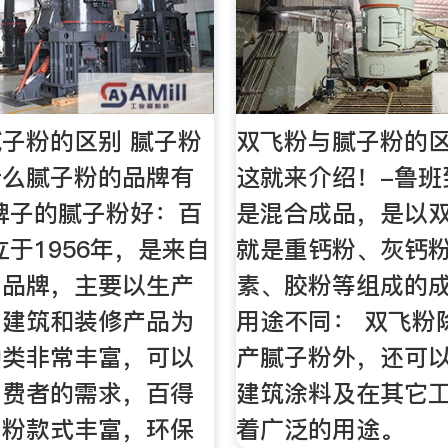
子粉的区别 腻子粉
双飞粉与腻子粉的
什么腻子粉的品牌有
这就来介绍！-鲁班
牌子的腻子粉好：百
是混合成品，是以
立于1956年，是来自
就是重钙粉、灰钙
名品牌，主要以生产
素、胶粉等组成的成
中建筑和装修产品为
用途不同： 双飞粉
种类非常丰富，可以
产腻子粉外，还可
消费者的需求，百得
建筑涂料及在其它
子粉款式丰富，环保
着广泛的用途。