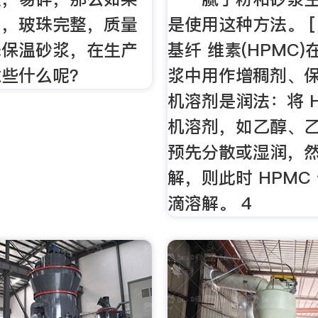
匀，玻珠完整，质量
是使用这种方法。 [
珠保温砂浆，在生产
基纤 维素(HPMC
意些什么呢？
浆中用作增稠剂、保
机溶剂是润法：将 H
机溶剂，如乙醇、
预先分散或湿润，然
解，则此时 HPMC
滴溶解。 4