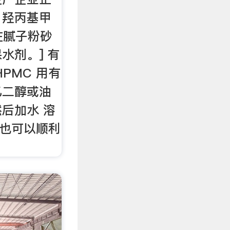
 羟丙基甲
)在腻子粉砂
水剂。] 有
PMC 用有
乙二醇或油
后加水 溶
 也可以顺利