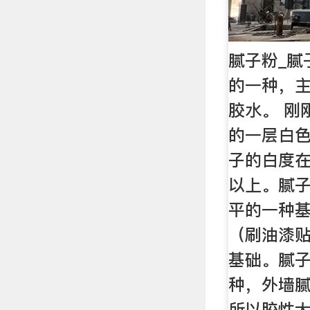
腻子粉_腻
的一种，
胶水。 刚
的一层白
子的白度在
以上。腻
平的一种
（刷油漆
基础。腻
种，外墙
所以胶性