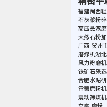
精密平
福建闽西辊
石灰浆粉碎
高压悬滚磨
天然石粉加
广西 贺州
磨煤机湖北
风力粉磨机
铁矿石采选
合肥水泥研
雷蒙磨粉机
震动筛煤机
立磨 磨粉