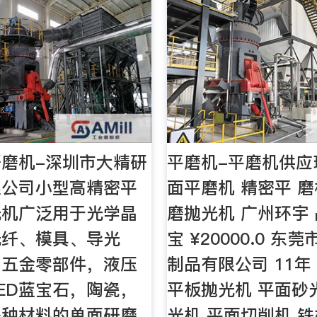
磨机-深圳市大精研
平磨机-平磨机供应
限公司小型高精密平
面平磨机 精密平 磨
光机广泛用于光学晶
磨抛光机 广州环宇 
光纤、模具、导光
宝 ¥20000.0 东
、五金零部件，液压
制品有限公司 11年
ED蓝宝石，陶瓷，
平板抛光机 平面砂
各种材料的单面研磨
光机 平面切削机 