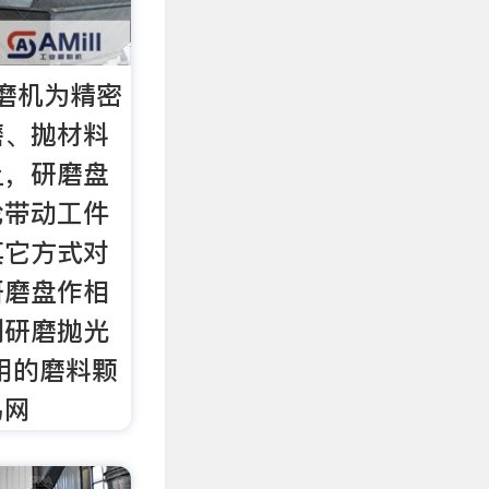
磨机为精密
磨、抛材料
上，研磨盘
轮带动工件
其它方式对
研磨盘作相
到研磨抛光
用的磨料颗
易网