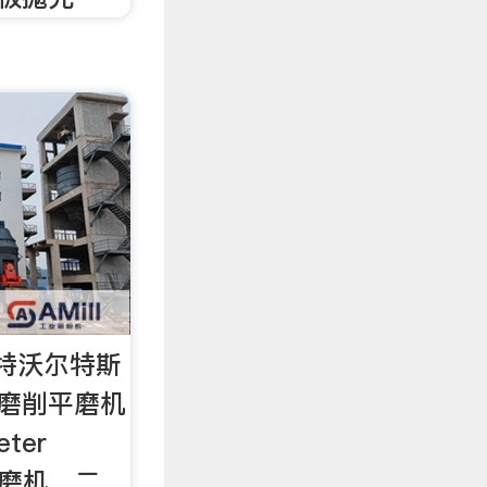
特沃尔特斯
s精密磨削平磨机
ter
削平磨机，二。