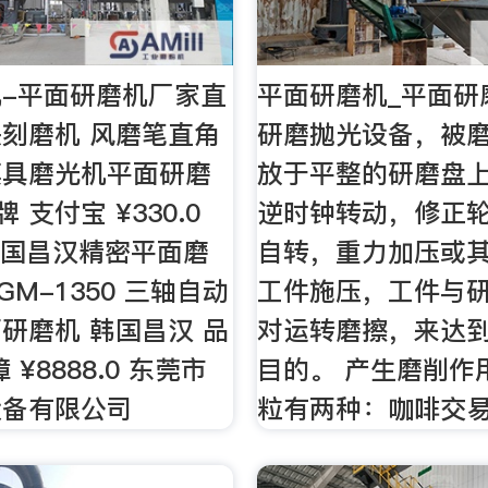
-平面研磨机厂家直
平面研磨机_平面研
刻磨机 风磨笔直角
研磨抛光设备，被
模具磨光机平面研磨
放于平整的研磨盘
 支付宝 ¥330.0
逆时钟转动，修正
韩国昌汉精密平面磨
自转，重力加压或
M-1350 三轴自动
工件施压，工件与
研磨机 韩国昌汉 品
对运转磨擦，来达
 ¥8888.0 东莞市
目的。 产生磨削作
设备有限公司
粒有两种：咖啡交