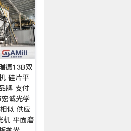
瑞德13B双
机 硅片平
品牌 支付
莞市宏诚光学
 相似 供应
光机 平面磨
铁板抛光