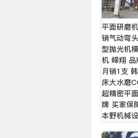
平面研磨机
销气动弯头
型抛光机
机 嵘翔 品牌
月销1支 
床大水磨CG
超精密平面
牌 买家保障
本野机械