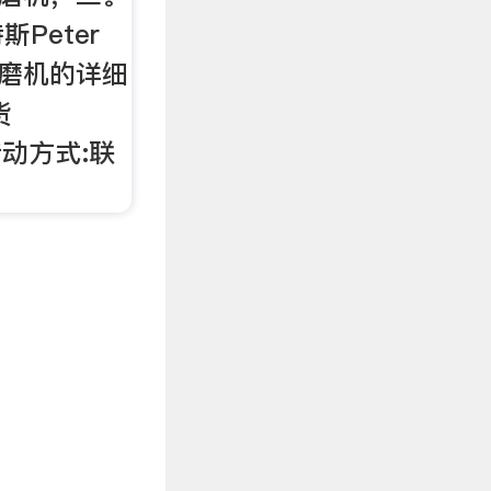
Peter
削平磨机的详细
货
传动方式:联