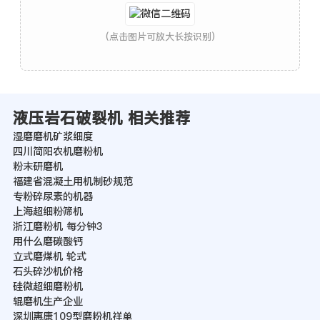
(点击图片可放大长按识别)
液压岩石破裂机 相关推荐
湿磨磨机矿浆细度
四川简阳农机磨粉机
粉末研磨机
福建省混凝土用机制砂规范
专粉碎尿素的机器
上海超细粉筛机
浙江磨粉机 每分钟3
用什么磨碳酸钙
立式磨煤机 轮式
石头碎沙机价格
硅微超细磨粉机
辊磨机生产企业
深圳惠康109型磨粉机祥单