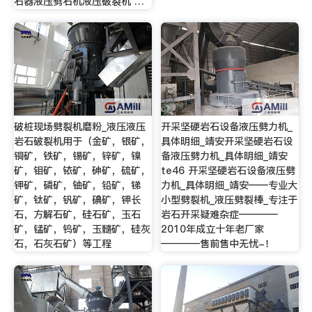
石器液压劈石机液压破裂机 …
破桩现场劈裂机磨粉_液压液压
开采坚硬岩石设备液压劈力机_
岩石破裂机用于（金矿，银矿，
具体明细_靖安开采坚硬岩石设
铜矿，铁矿，锡矿，锌矿，镍
备液压劈力机_具体明细_靖安
矿，钼矿，铱矿，砷矿，硫矿，
te46 开采坚硬岩石设备液压劈
钾矿，磷矿，铀矿，铅矿，锑
力机_具体明细_靖安——专业大
矿，钛矿，钒矿，碘矿，钾长
小型劈裂机_液压劈裂棒_专注于
石，方解石矿，硅石矿，玉石
岩石开采疑难杂症————
矿，锰矿，钨矿，玉髓矿，硅灰
2010年成立十年老厂家
石，石灰石矿）等工程
————售前售中无忧-！