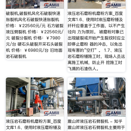
破裂机,破裂机风化石破裂快速
液压岩石磨粉机磨粉方案_百度
胀裂机风化石破裂快速胀裂机
文库1.6、使用时液压磨粉锤及
价格：￥22560元/元 石方破裂
纤杆应垂直于工作面，以不产生
液压劈裂机 价格：￥22560元/
径向 力为原则。 被磨粉对象已
元 破裂分裂机 价格：￥7980
出现破裂或开始产生裂纹时应立
元/台 硬石头破裂开采石头破裂
即停止磨粉 器的冲击，以免出
机 价格：￥6980元/台 旧地面
现有害的“空打” 。 1.7、液压
岩石破裂机
岩石磨粉锤施工时，现场人员远
离施工机械，防止开 挖施工时
飞溅的石渣伤人。
液压岩石磨粉机磨粉方案_百度
震山斧液压岩石劈裂机 - 知乎
文库1.6、使用时液压磨粉锤及
震山斧液压岩石劈裂机主要用于