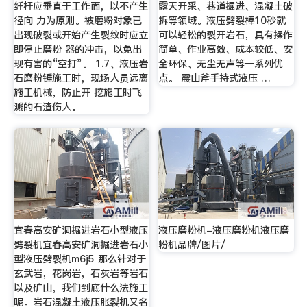
纤杆应垂直于工作面，以不产生
露天开采、巷道掘进、混凝土破
径向 力为原则。被磨粉对象已
拆等领域。液压劈裂棒10秒就
出现破裂或开始产生裂纹时应立
可以轻松的裂开岩石，具有操作
即停止磨粉 器的冲击，以免出
简单、作业高效、成本较低、安
现有害的“空打”。 1.7、液压岩
全环保、无尘无声等一系列优
石磨粉锤施工时，现场人员远离
点。 震山斧手持式液压 …
施工机械，防止开 挖施工时飞
溅的石渣伤人。
宜春高安矿洞掘进岩石小型液压
液压磨粉机-液压磨粉机液压磨
劈裂机宜春高安矿洞掘进岩石小
粉机品牌/图片/
型液压劈裂机m6j5 那么针对于
玄武岩，花岗岩，石灰岩等岩石
以及矿山，我们到底什么法施工
呢。岩石混凝土液压胀裂机又名