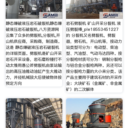
静态爆破液压岩石破裂机静态爆
岩石劈裂机 矿山开采分裂机 液
破液压岩石破裂机,八方资源网
压劈裂棒_ple18553451227
云集了众多的劈裂机,分裂机,开
的 分裂机又名劈裂机，劈裂
山机供应商，采购商，制造商。
器，劈石机，开山机等，按动力
这是 静态爆破液压岩石破裂机
站类型可分为：电动型、柴油
的详细页面。劈裂机是矿山开采
型、汽油型、气动马达四种。按
岩石开采设备，岩石磨粉锤打不
分裂枪材质可分为：钢制分裂枪
动太慢用愚公斧劈裂机由泵站输
与铝合金分裂枪两种。另还可以
出的高压油推动油缸产生大推动
按分裂枪力量的大小来分类。该
力，并经机械放大后使被物体按
产品主要用于建筑石材的开采作
预定方向
业；大块矿石（金属矿、非金属
矿）的二次解体