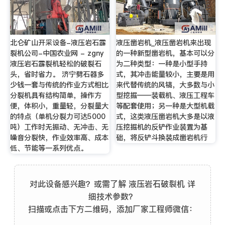
北仑矿山开采设备-液压岩石霹
液压凿岩机_液压凿岩机来出现
裂机公司-中国农业网 - zgny
的一种新型凿岩机，基本可以分
液压岩石霹裂机轻松的破裂石
为二种类型：一种是小型手持
头，省时省力。 济宁劈石器多
式，其冲击能量较小，主要是用
少钱一套与传统的作业方式相比
来代替传统的风镐，大多数与小
分裂机具有结构简单，操作方
型挖掘——装载机、液压工程车
便，体积小，重量轻，分裂量大
等配套使用；另一种是大型机载
的特点（单机分裂力可达5000
式，这类液压凿岩机大多是以液
吨）工作时无振动、无冲击、无
压挖掘机的反铲作业装置为基
噪音分裂快，作业效率高、成本
础，将反铲斗换装成凿岩机行
低、节能等一系列优点。
对此设备感兴趣？或需了解 液压岩石破裂机 详
细技术参数？
扫描或点击下方二维码，添加厂家工程师微信：