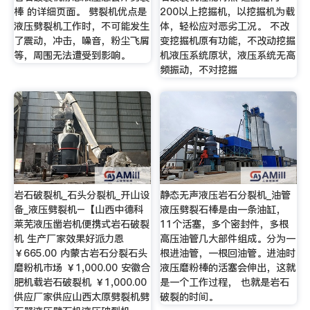
棒 的详细页面。 劈裂机优点是
200以上挖掘机，以挖掘机为载
液压劈裂机工作时，不可能发生
体，轻松应对恶劣工况。 不改
了震动，冲击，噪音，粉尘飞屑
变挖掘机原有功能，不改动挖掘
等，周围无法遭受到影响。
机液压系统原状，液压系统无高
频振动，不对挖掘
岩石破裂机_石头分裂机_开山设
静态无声液压岩石分裂机_油管
备_液压劈裂机–【山西中德科
液压劈裂石棒是由一条油缸，
莱芜液压凿岩机便携式岩石破裂
11个活塞，多个密封件，多根
机 生产厂家效果好派力恩
高压油管几大部件组成。分为一
￥665.00 内蒙古岩石分裂石头
根进油管，一根回油管。进油时
磨粉机市场 ￥1,000.00 安徽合
液压磨粉棒的活塞会伸出，这就
肥机载岩石破裂机 ￥1,000.00
是一个工作过程， 也就是岩石
供应厂家供应山西太原劈裂机劈
破裂的时间。