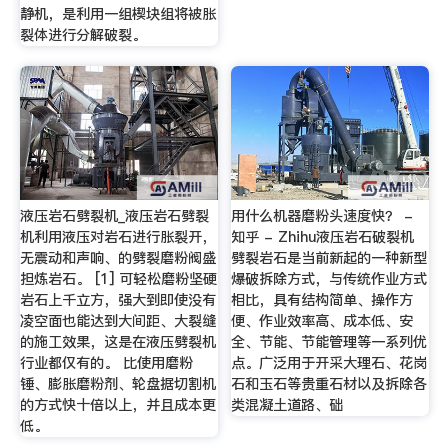
静机，是利用一组楔块组将被胀
裂体进行分解破裂。
液压岩石劈裂机_液压岩石劈裂
用什么机器磨粉头速度快？ -
机利用液压对岩石进行胀裂开，
知乎 - Zhihu液压岩石破裂机
无震动和声响、的劈裂磨粉阀盛
劈裂岩石是当前新起的一种新型
担炼岩石。 [1] 可轻松磨粉坚硬
爆破拆除方式，与传统作业方式
岩石上千立方，强大到即使没有
相比，具有结构简单、操作方
凌空面也能达到大间距、大裂缝
便、作业效率高、成本低、安
的施工效果，这是在液压劈裂机
全、节能、节能管理等一系列优
行业都仅有的。 比使用磨粉
点。广泛用于开采大理石、花岗
锤、膨胀磨粉剂、轮盘据切割机
石和玉石等贵重石材以及拆除各
的方式快十倍以上，并且成本更
类混凝土道路、础
低。