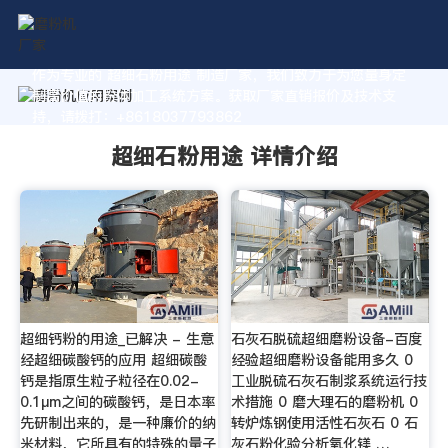
作为专业的 超细石粉用途 制造厂家，我们致力于为您量身定
制高价值的粉体加工系统方案。获取厂家直销报价及技术支
持，请拨打：+8618037793862
超细石粉用途 详情介绍
超细钙粉的用途_已解决 - 生意
石灰石脱硫超细磨粉设备-百度
经超细碳酸钙的应用 超细碳酸
经验超细磨粉设备能用多久 0
钙是指原生粒子粒径在0.02-
工业脱硫石灰石制浆系统运行技
0.1μm之间的碳酸钙，是日本率
术措施 0 磨大理石的磨粉机 0
先研制出来的，是一种廉价的纳
转炉炼钢使用活性石灰石 0 石
米材料，它所具有的特殊的量子
灰石粉化验分析氧化镁 …