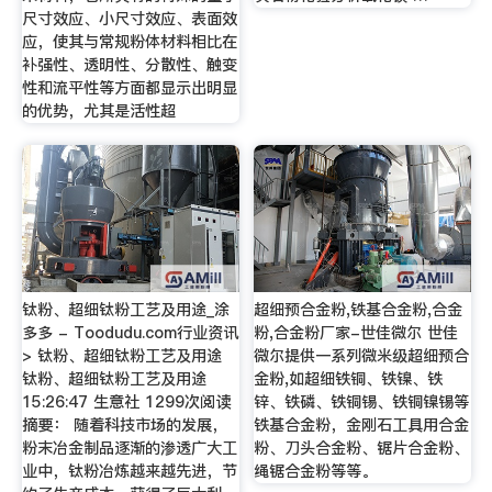
尺寸效应、小尺寸效应、表面效
应，使其与常规粉体材料相比在
补强性、透明性、分散性、触变
性和流平性等方面都显示出明显
的优势，尤其是活性超
钛粉、超细钛粉工艺及用途_涂
超细预合金粉,铁基合金粉,合金
多多 - Toodudu.com行业资讯
粉,合金粉厂家-世佳微尔 世佳
> 钛粉、超细钛粉工艺及用途
微尔提供一系列微米级超细预合
钛粉、超细钛粉工艺及用途
金粉,如超细铁铜、铁镍、铁
15:26:47 生意社 1299次阅读
锌、铁磷、铁铜锡、铁铜镍锡等
摘要： 随着科技市场的发展，
铁基合金粉，金刚石工具用合金
粉末冶金制品逐渐的渗透广大工
粉、刀头合金粉、锯片合金粉、
业中，钛粉冶炼越来越先进，节
绳锯合金粉等等。