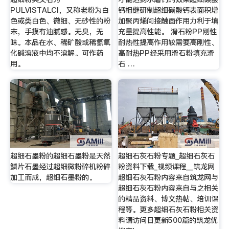
PULVISTALCI，又称老粉为白
钙相继研制超细碳酸钙表面积增
色或类白色、微细、无砂性的粉
加聚丙烯间接触面作用力利于填
末，手摸有油腻感。无臭，无
充量提高性能。 滑石粉PP刚性
味。本品在水、稀矿酸或稀氢氧
耐热性提高作用较需要高刚性、
化碱溶液中均不溶解。可作药
高耐热PP经采用滑石粉填充滑
用。
石 …
超细石墨粉的超细石墨粉是天然
超细石灰石粉专题_超细石灰石
鳞片石墨经过超细微粉碎机粉碎
粉资料下载_视频课程__筑龙网
加工而成，超细石墨粉的。
超细石灰石粉内容来自筑龙网与
超细石灰石粉内容来自与之相关
的精品资料、博文热帖、培训课
程等。更多超细石灰石粉相关资
料请访问日更新500篇的筑龙优