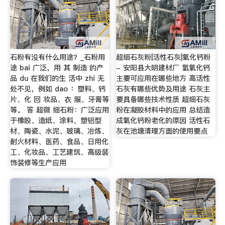
石粉有没有什么用途？_石粉用
超细石灰粉|活性石灰|氧化钙粉
途 bai 广泛，用 其 制造 的产
- 安阳县大明建材厂 氢氧化钙
品 du 在我们的生 活中 zhi 无
主要可应用在哪些地方 高活性
处不见，例如 dao ：塑料、钙
石灰有哪些优势及用途 石灰主
片、化 回 妆品、衣 服、牙膏等
要具备哪些技术性质 超细石灰
等。 答 超微 细石粉：广泛应用
粉在凝胶材料中的应用 总结造
于橡胶、造纸、涂料、塑铝型
成氧化钙粉老化的原因 活性石
材、陶瓷、水泥、玻璃、冶炼、
灰在池塘清理方面的使用要点
耐火材料、医药、食品、日用化
工、化妆品、工艺建筑、高级装
饰装修等生产应用