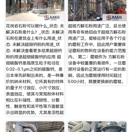
花岗岩石粉可以做什么_状态: 未
超细方解石粉用途广泛，延长使
解决石粉是什么？_状态: 未解决
用寿命有绝招由于超细方解石粉
石粉在建筑业上有什么用途_状
用途广泛，能够应用于各个行业
态: 未解决超细钙粉的用途_状
的磨粉工作中，因此用户需要保
态: 未解决查看更多结果超细钙
证磨粉的物料在设备的能力范围
粉的用途超细碳酸钙的应用 超
内。 第二：磨辊作为 方解石粉
细碳酸钙是指原生粒子粒径在
设备中较重要的易损件，一旦磨
0.02-0.1μm之间的碳酸钙，是
损对设备的正常运行有一定的影
日本率先研制出来的，是一种廉
响，因此当磨辊使用时间超过
价的纳米材料，它所具有的特殊
500小时，就要更换新的磨辊。
的量子尺寸效应、小尺寸效应、
表面效应，使其与常规粉体材料
相比在补强性、透明性、分散
性、触变性和流平性等方面都显
示出明显的优势，尤其是活性超