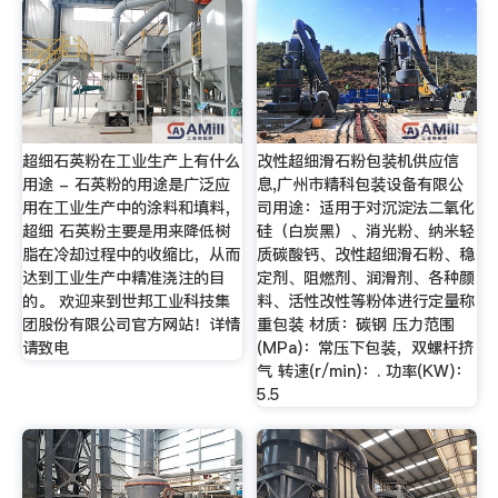
超细石英粉在工业生产上有什么
改性超细滑石粉包装机供应信
用途 - 石英粉的用途是广泛应
息,广州市精科包装设备有限公
用在工业生产中的涂料和填料，
司用途：适用于对沉淀法二氧化
超细 石英粉主要是用来降低树
硅（白炭黑）、消光粉、纳米轻
脂在冷却过程中的收缩比，从而
质碳酸钙、改性超细滑石粉、稳
达到工业生产中精准浇注的目
定剂、阻燃剂、润滑剂、各种颜
的。 欢迎来到世邦工业科技集
料、活性改性等粉体进行定量称
团股份有限公司官方网站！详情
重包装 材质：碳钢 压力范围
请致电
(MPa)：常压下包装，双螺杆挤
气 转速(r/min)：. 功率(KW)：
5.5