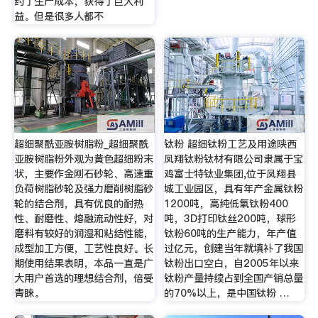
约了生产成本，获得了巨大利
益。但是很多人都不
超细聚酰亚胺树脂粉_超细聚酰
钛粉 超细钛粉工艺及用途陕西
亚胺树脂粉外观为黄色超细粉末
凤翔钛粉钛材有限公司隶属于宝
状，主要作金刚石砂轮、高速重
鸡富士特钛业集团,位于凤翔县
负荷树脂砂轮及强力磨削树脂砂
城工业园区，具有年产金属钛粉
轮的结合剂，具有优良的耐热
1200吨，高纯低氧钛粉400
性、耐磨性、熔融流动性好，对
吨，3D打印钛丝200吨，球形
磨料有较好的润湿和粘结性能，
钛粉60吨的生产能力，年产值
成型加工方便，工艺性良好。长
过亿元，创建当年就填补了我国
期使用结果表明，本品一直是广
钛粉出口空白，自2005年以来
大用户首选的理想结合剂，倍受
钛粉产量持续占到全国产销总量
青睐。
的70%以上，是中国钛粉 …