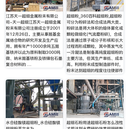
江苏天一超细金属粉末有限公
超细粉_360百科超细粉,超细粉
司-天一超细江苏天一超细金属
可分为粉碎法和合成法两大类。
粉末有限公司注册成立于2001
粉碎法是将大体积的熔体雾化或
年12月26日。主要从事羰基金
颗粒微细化(气流磨粉碎)，合成
属络合物的研究开发及生产应
法是通过原子或分子形核和长大
用。拥有年产10000余吨五羰
过程而形成颗粒，其中蒸发气化
基铁并以此为原料制取3000吨
一冷凝法是制备高纯度超细粉的
微、纳米羰基铁粉及铁镍包石墨
主要方法，但其生产率低、成本
复合材料的 …
高。利用粉末成型制造部件时，
粉末达到超细的程度往往使部件
水合硅酸镁超细粉_水合硅酸镁
超细石粉用途超细石粉怎么改性
超细粉英文名为
才能达到水磨钙的效果超细碳酸