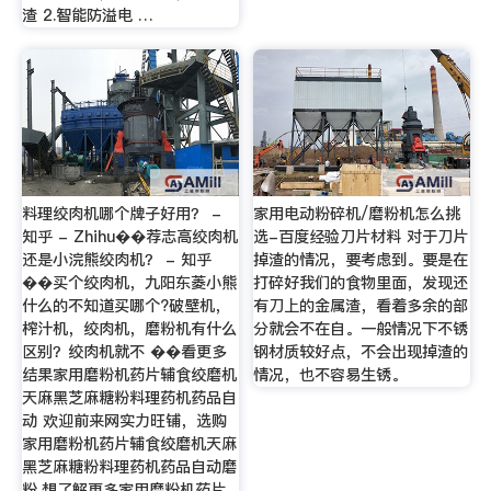
渣 2.智能防溢电 …
料理绞肉机哪个牌子好用？ -
家用电动粉碎机/磨粉机怎么挑
知乎 - Zhihu��荐志高绞肉机
选-百度经验刀片材料 对于刀片
还是小浣熊绞肉机？ - 知乎
掉渣的情况，要考虑到。要是在
��买个绞肉机，九阳东菱小熊
打碎好我们的食物里面，发现还
什么的不知道买哪个?破壁机，
有刀上的金属渣，看着多余的部
榨汁机，绞肉机，磨粉机有什么
分就会不在自。一般情况下不锈
区别？绞肉机就不 ��看更多
钢材质较好点，不会出现掉渣的
结果家用磨粉机药片辅食绞磨机
情况，也不容易生锈。
天麻黑芝麻糖粉料理药机药品自
动 欢迎前来网实力旺铺，选购
家用磨粉机药片辅食绞磨机天麻
黑芝麻糖粉料理药机药品自动磨
粉,想了解更多家用磨粉机药片