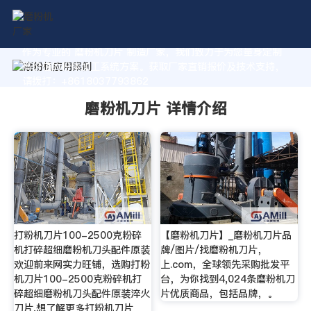
作为专业的 磨粉机刀片 制造厂家，我们致力于为您量身定制
高价值的粉体加工系统方案。获取厂家直销报价及技术支持，
请拨打：+8618037793862
磨粉机刀片 详情介绍
打粉机刀片100-2500克粉碎
【磨粉机刀片】_磨粉机刀片品
机打碎超细磨粉机刀头配件原装
牌/图片/找磨粉机刀片，
欢迎前来网实力旺铺，选购打粉
上.com，全球领先采购批发平
机刀片100-2500克粉碎机打
台，为你找到4,024条磨粉机刀
碎超细磨粉机刀头配件原装淬火
片优质商品，包括品牌，。
刀片,想了解更多打粉机刀片