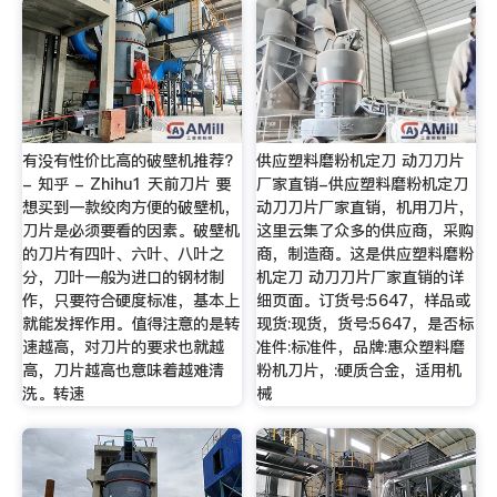
有没有性价比高的破壁机推荐?
供应塑料磨粉机定刀 动刀刀片
- 知乎 - Zhihu1 天前刀片 要
厂家直销-供应塑料磨粉机定刀
想买到一款绞肉方便的破壁机，
动刀刀片厂家直销，机用刀片，
刀片是必须要看的因素。破壁机
这里云集了众多的供应商，采购
的刀片有四叶、六叶、八叶之
商，制造商。这是供应塑料磨粉
分，刀叶一般为进口的钢材制
机定刀 动刀刀片厂家直销的详
作，只要符合硬度标准，基本上
细页面。订货号:5647，样品或
就能发挥作用。值得注意的是转
现货:现货，货号:5647，是否标
速越高，对刀片的要求也就越
准件:标准件，品牌:惠众塑料磨
高，刀片越高也意味着越难清
粉机刀片，:硬质合金，适用机
洗。转速
械