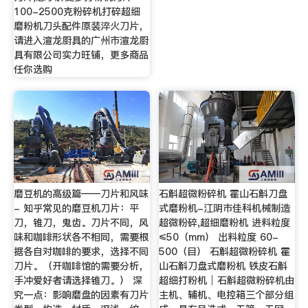
100-2500克粉碎机打碎超细
磨粉机刀头配件原装淬火刀片，
请进入渲龙厨具的广州市渲龙厨
具有限公司实力旺铺，更多商品
任你选购
磨豆机的高级篇——刀片和风味
石斛超微粉碎机 霍山石斛刀盘
- 知乎常见的磨豆机刀片：平
式磨粉机-江阴市佳科机械制造
刀，锥刀，鬼齿。刀片不同，风
超微粉碎,超细磨粉机 进料粒度
味和咖啡形状各不相同，需要根
≤50（mm） 出料粒度 60-
据各自对咖啡的要求，选择不同
500（目） 石斛超微粉碎机 霍
刀片。（开咖啡馆的需要分析，
山石斛刀盘式磨粉机 铁皮石斛
手冲爱好者请选择锥刀。） 深
超细打粉机│石斛超微粉碎机由
究一点：影响磨盘的因素有刀片
主机、辅机、电控箱三个部分组