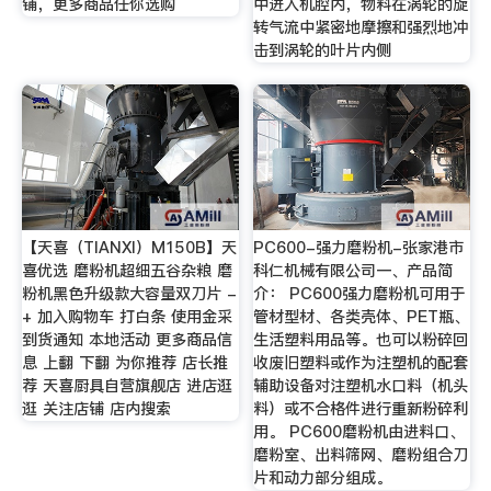
铺，更多商品任你选购
中进入机腔内，物料在涡轮的旋
转气流中紧密地摩擦和强烈地冲
击到涡轮的叶片内侧
【天喜（TIANXI）M150B】天
PC600-强力磨粉机-张家港市
喜优选 磨粉机超细五谷杂粮 磨
科仁机械有限公司一、产品简
粉机黑色升级款大容量双刀片 -
介： PC600强力磨粉机可用于
+ 加入购物车 打白条 使用金采
管材型材、各类壳体、PET瓶、
到货通知 本地活动 更多商品信
生活塑料用品等。也可以粉碎回
息 上翻 下翻 为你推荐 店长推
收废旧塑料或作为注塑机的配套
荐 天喜厨具自营旗舰店 进店逛
辅助设备对注塑机水口料（机头
逛 关注店铺 店内搜索
料）或不合格件进行重新粉碎利
用。 PC600磨粉机由进料口、
磨粉室、出料筛网、磨粉组合刀
片和动力部分组成。