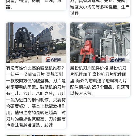
类型，构造，材质，深浅，纹
成，具有风选式、无筛、无网、
路。
粒度大小均匀等多种性能，生产
过程
有没有性价比高的破壁机推荐?
磨粉机刀片配件价格|磨粉机刀
- 知乎 - Zhihu刀片 要想买到
片配件加工|磨粉机刀片配件哪
一款绞肉方便的破壁机，刀片是
里 海外为您精选了磨粉机刀片
必须要看的因素。破壁机的刀片
配件相关的257个商品，你还可
有四叶、六叶、八叶之分，刀叶
以按照人气、
一般为进口的钢材制作，只要符
合硬度标准，基本上就能发挥作
用。值得注意的是转速越高，对
刀片的要求也就越高，刀片越高
也意味着越难清洗。转速