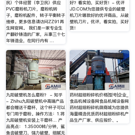
民）个体经营（李卫民）供应
好？看实拍，买好货！- 优评
PVC磨粉机刀片，磨粉机转
JD.COM为您提供专业的破壁
子，磨粉机配件，转子平衡转子
机刀片哪款好的优评商品，从破
维修。更多信息请访问ZZ91再
壁机刀片。优评，看实拍，买好
生网官网。 我们是一家专业生
货！
产翻砂铸造的厂家，从事三十七
年铸造业，在同行内有 …
九阳破壁机怎么磨粉？ - 知乎
药材超细粉碎机价格|型号|企业_
- Zhihu九阳破壁机中高端产品
食品机械设备网食品机械设备网
都会赠送干磨杯，这个杯子可以
药材超细粉碎机微商城为您提供
专门用于磨粉。操作方法：1.将
海量精选优质药材超细粉碎机产
九阳破壁机安装上干磨杯… 产
品生产厂家、供应报价、。
品亮点： 1.35000转/分钟，鲨
鱼齿破壁刀，强力破壁，细腻无