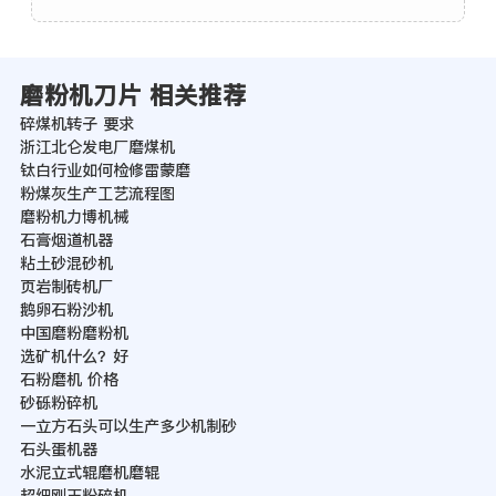
磨粉机刀片 相关推荐
碎煤机转子 要求
浙江北仑发电厂磨煤机
钛白行业如何检修雷蒙磨
粉煤灰生产工艺流程图
磨粉机力博机械
石膏烟道机器
粘土砂混砂机
页岩制砖机厂
鹅卵石粉沙机
中国磨粉磨粉机
选矿机什么？好
石粉磨机 价格
砂砾粉碎机
一立方石头可以生产多少机制砂
石头蛋机器
水泥立式辊磨机磨辊