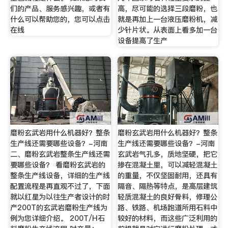
们的产品、服务感兴趣，或者有
高，尽可能的选择三段磨粉，也
什么可以帮助您的，您可以点击
就是再加上一台液压磨粉机，减
在线
少针片状。从表面上看多加一台
设备提高了生产
磨粉玄武岩用什么机器好？整条
磨粉玄武岩用什么机器好？整条
生产线还需要哪些设备？-河南
生产线还需要哪些设备？-河南
二、磨粉玄武岩整条生产线还需
玄武岩气孔多，质地坚硬，把它
要哪些设备？ 看磨粉玄武岩的
掺在混凝土里，可以减轻混凝土
整条生产线设备，详细的生产线
的重量，不仅坚固耐用，还具有
配置流程是再直观不过了，下面
隔音、隔热等特点，是高层建筑
就以红星为以往生产者设计的时
轻质混凝土的良好骨料，修理公
产200T的玄武岩磨粉生产线为
路、铁路、机场跑道所用石料中
例为您详细介绍。 200T/H石
较好的材料，而这些广泛利用的