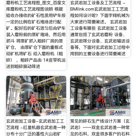
磨粉机工艺流程图_图文_百度文
玄武岩加工设备及工艺流程 -
库磨粉机工艺流程图说明 根据
BMlink.com玄武岩加工工艺流
验收办接收的矿石性质用铲车按
程如何设计呢？下面宇翔机械为
一定的比例在矿石堆场进行配
大家进行简要阐述。 玄武岩加
矿。配好后的矿石混匀后由铲车
工设备有哪些 玄武岩加工设备
装入磨粉前的原矿堆场，然后用
通常包括了玄武岩磨粉 设备、
抓斗 将原矿抓入粗碎厂房的原
玄武岩筛分设备、玄武岩输送设
矿仓， 由原矿仓下面的重板式
备等，下面对玄武岩加工过程中
给矿机将矿石 给入磨粉机（粗
用到的主要设备进行简要阐述
碎） ，粗碎产品由 1#皮带机运
送到粗碎振动筛进
玄武岩加工设备-玄武岩加工工
常见的碎石生产线设计方案（玄
艺流程 -红星机器玄武岩是一种
武岩）——双金玄武岩是一种常
分布十分广泛的基性火山岩矿
见的石料，双金很多客户的石料