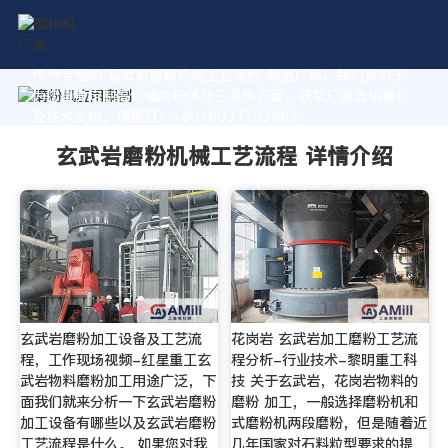
作为专业的 玄武岩磨粉机械工艺流程 制造厂家，我们致力于
为您量身定制高价值的粉体加工系统方案。获取厂家直销报价
及技术支持，请拨打：+8618037793862
玄武岩磨粉机械工艺流程 详情介绍
玄武岩磨粉加工设备及工艺流
花岗岩 玄武岩加工磨粉工艺流
程，工作现场视频-红星重工玄
程分析-行业技术-黎明重工科
武岩物料磨粉加工用途广泛，下
技 关于玄武岩，花岗岩物料的
面我们就来分析一下玄武岩磨粉
磨粉 加工，一般选择磨粉机和
加工设备有哪些以及玄武岩磨粉
式磨粉机两段磨粉，但是随着近
工艺流程是什么。 如果您对我
几年国家对石料粒型要求的提