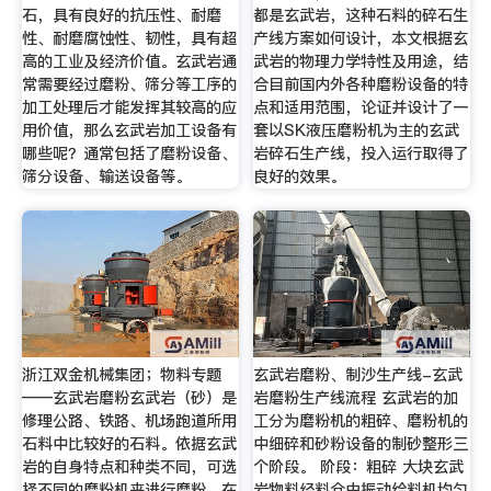
石，具有良好的抗压性、耐磨
都是玄武岩，这种石料的碎石生
性、耐磨腐蚀性、韧性，具有超
产线方案如何设计，本文根据玄
高的工业及经济价值。玄武岩通
武岩的物理力学特性及用途，结
常需要经过磨粉、筛分等工序的
合目前国内外各种磨粉设备的特
加工处理后才能发挥其较高的应
点和适用范围，论证并设计了一
用价值，那么玄武岩加工设备有
套以SK液压磨粉机为主的玄武
哪些呢？通常包括了磨粉设备、
岩碎石生产线，投入运行取得了
筛分设备、输送设备等。
良好的效果。
浙江双金机械集团；物料专题
玄武岩磨粉、制沙生产线-玄武
——玄武岩磨粉玄武岩（砂）是
岩磨粉生产线流程 玄武岩的加
修理公路、铁路、机场跑道所用
工分为磨粉机的粗碎、磨粉机的
石料中比较好的石料。依据玄武
中细碎和砂粉设备的制砂整形三
岩的自身特点和种类不同，可选
个阶段。 阶段：粗碎 大块玄武
择不同的磨粉机来进行磨粉。在
岩物料经料仓由振动给料机均匀