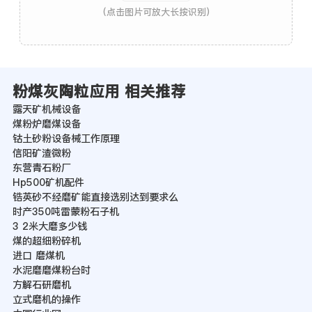
(点击图片可放大长按识别)
粉煤灰陶粒应用 相关推荐
露天矿机械设备
煤粉炉磨煤设备
钴土砂粉设备械工作原理
信阳矿渣微粉
东营青石粉厂
Hp500矿机配件
锆英砂不经磨矿能直接选别达到要求么
时产350吨雷蒙粉石子机
3 2米大磨多少钱
煤的超细粉碎机
进口 磨煤机
水泥磨磨煤粉台时
方解石研磨机
立式磨机的操作