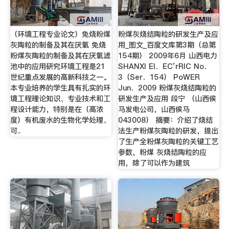
（环境工程专业论文）免烧粉煤
粉煤灰烧结陶粒的研发生产及应
灰陶粒的制备及其在厌氧 免烧
用_图文_百度文库第3期（总第
粉煤灰陶粒的制备及其在厌氧滤
154期） 2009年6月 山西电力
池中的应用研究环境工程是21
SHANXI EI．EC’rRIC No．
世纪重点发展的高新科技之一。
3（Ser．154） PoWER
本专业培养的学生具有扎实的环
Jun．2009 粉煤灰烧结陶粒的
境工程理论知识、专业技术和工
研发生产及应用 段宁 （山西侯
程设计能力，特别是在（高浓
马发电公司，山西侯马
度）有机废水的生物化学处理、
043008） 摘要：介绍了烧结
可..
法生产粉煤灰陶粒的研发，提出
了生产全粉煤灰陶粒的关键工艺
参数，粉煤 灰烧结陶粒的应
用，除了可以作为建筑