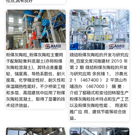
性点,具有良好
粉煤灰陶粒_粉煤灰陶粒主要用
烧结粉煤灰陶粒的开发与研究应
于配制轻集料混凝土(亦称粉煤
用_百度文库河南建材 2010 年
灰陶粒混凝土)，其特点是重量
第 2 期 烧结粉煤灰陶粒的开发
轻、强度高、导热系数低、耐火
与研究应用 余民锋 1， 沙晨光
度高，化学稳定性好、耐久性和
2 1 （467400 ） 2 平顶山市
保温隔热性能好。不少桥梁工程
墙改办 （467000 ） 摘 要 :
和多层、高层建筑中应用了粉煤
介绍了窑箱式和变径回转窑生产
灰陶粒混凝土，取得了显著的技
粉煤灰陶粒技术特点和生产工艺
术经济效益。
以及粉煤灰陶粒性能 、 用途和
推广应 用、建筑节能等综合效
益。