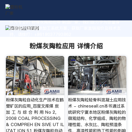
作为专业的 粉煤灰陶粒应用 制造厂家，我们致力于为您量身
定制高价值的粉体加工系统方案。获取厂家直销报价及技术支
持，请拨打：+8618037793862
粉煤灰陶粒应用 详情介绍
粉煤灰陶粒自动化生产技术在鹤
粉煤灰陶粒轻骨料混凝土应用技
壁矿区的应用_百度文库煤 炭
术 - chineseall.cn本书通过系
加 工 与 综 合 利 用 No 2,
统研究宁夏本地区粉煤灰陶粒的
2008 COAL PROCESSING
微观结构、化学组成、陶粒的物
& COMPREH EN SIVE UT IL
理性能、水灰比、陶粒预湿条
IZAT ION 51 粉煤灰陶粒自动
件、高温性能和热工性能的影响