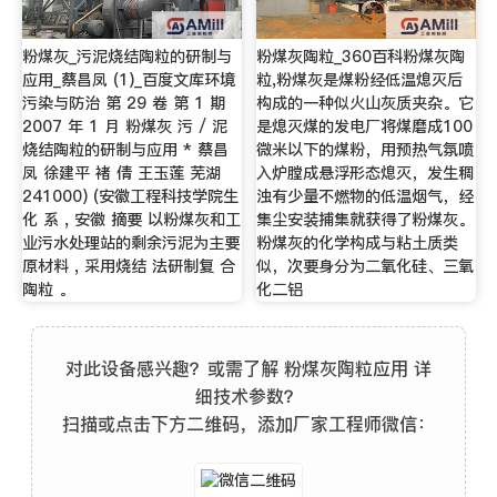
粉煤灰_污泥烧结陶粒的研制与
粉煤灰陶粒_360百科粉煤灰陶
应用_蔡昌凤 (1)_百度文库环境
粒,粉煤灰是煤粉经低温熄灭后
污染与防治 第 29 卷 第 1 期
构成的一种似火山灰质夹杂。它
2007 年 1 月 粉煤灰 污 / 泥
是熄灭煤的发电厂将煤磨成100
烧结陶粒的研制与应用 * 蔡昌
微米以下的煤粉，用预热气氛喷
凤 徐建平 褚 倩 王玉莲 芜湖
入炉膛成悬浮形态熄灭，发生稠
241000) (安徽工程科技学院生
浊有少量不燃物的低温烟气，经
化 系 , 安徽 摘要 以粉煤灰和工
集尘安装捕集就获得了粉煤灰。
业污水处理站的剩余污泥为主要
粉煤灰的化学构成与粘土质类
原材料 , 采用烧结 法研制复 合
似，次要身分为二氧化硅、三氧
陶粒 。
化二铝
对此设备感兴趣？或需了解 粉煤灰陶粒应用 详
细技术参数？
扫描或点击下方二维码，添加厂家工程师微信：