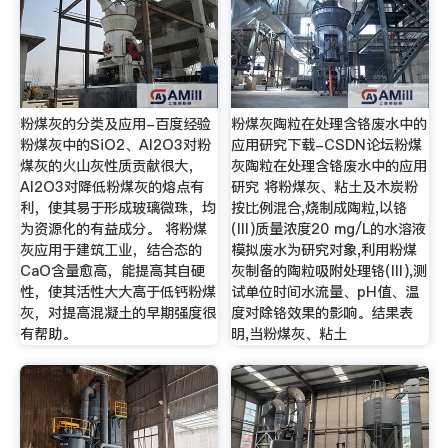
粉煤灰的分类及应用-百度经验
粉煤灰陶粒在处理含铬废水中的
粉煤灰中的SiO2、Al2O3对粉
应用研究下载-CSDN论坛粉煤
煤灰的火山灰性质贡献很大，
灰陶粒在处理含铬废水中的应用
Al2O3对降低粉煤灰的熔点有
研究 将粉煤灰、粘土及木炭粉
利，使其易于形成玻璃微珠，均
按比例混合,烧制成陶粒,以铬
为资源化的有益成分。 将粉煤
(Ⅲ)质量浓度20 mg/L的水溶液
灰应用于建筑工业，结合态的
模拟废水为研究对象,利用粉煤
CaO含量愈高，能提高其自硬
灰制备的陶粒吸附处理铬(Ⅲ),测
性，使其活性大大高于低钙粉煤
试单位时间水流量、pH值、温
灰，对提高混凝土的早期强度很
度对除铬效果的影响。结果表
有帮助。
明,当粉煤灰、粘土