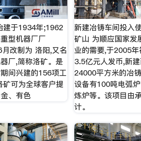
建于1934年;1962
新建冶铸车间投入使
海重型机器厂厂
矿山 为顺应国家发
年6月改制为 洛阳,又名
业的需要,于2005
器厂,简称洛矿。是
3.5亿元人发币,新
"期间兴建的156项工
24000平方米的冶
洛矿可为全球客户提
设备有100吨电弧炉
冶金、有色
炼炉等。该项目由
计。