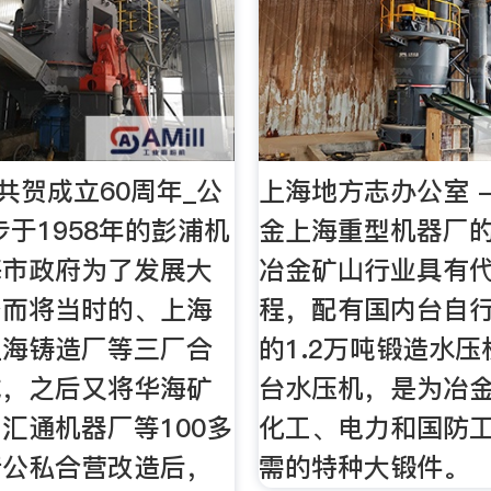
|共贺成立60周年_公
上海地方志办公室 -
步于1958年的彭浦机
金上海重型机器厂
海市政府为了发展大
冶金矿山行业具有
备而将当时的、上海
程，配有国内台自
上海铸造厂等三厂合
的1.2万吨锻造水
成，之后又将华海矿
台水压机，是为冶
汇通机器厂等100多
化工、电力和国防
行公私合营改造后，
需的特种大锻件。