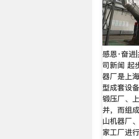
感恩·奋进
司新闻 起
器厂是上
型成套设
锻压厂、
并，而组
山机器厂、
家工厂进