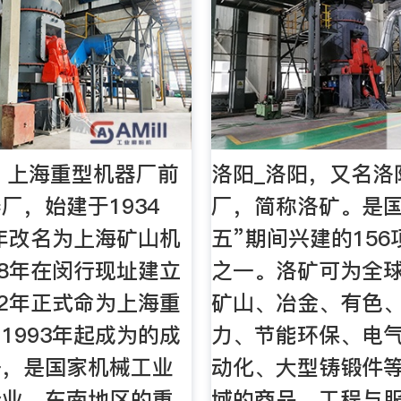
- 上海重型机器厂前
洛阳_洛阳，又名洛
厂，始建于1934
厂，简称洛矿。是国
3年改名为上海矿山机
五”期间兴建的15
58年在闵行现址建立
之一。洛矿可为全
62年正式命为上海重
矿山、冶金、有色
1993年起成为的成
力、节能环保、电
一，是国家机械工业
动化、大型铸锻件
企业，东南地区的重
域的商品、工程与