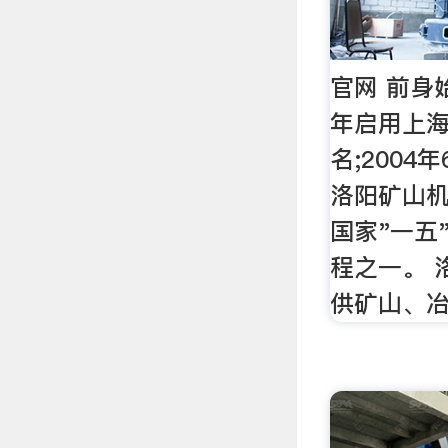
官网 前身始
年启用上
名;2004
洛阳矿山机
国家"一五
程之一。 
供矿山、