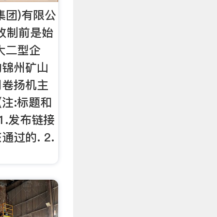
集团)有限公
”改制前是始
大二型企
的锦州矿山
用卷扬机主
(注:标题和
1.发布链接
过的. 2.