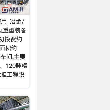
用_冶金/
展重型装备
年初投资约
建面积约
铸车间,主要
、120吨精
承担工程设