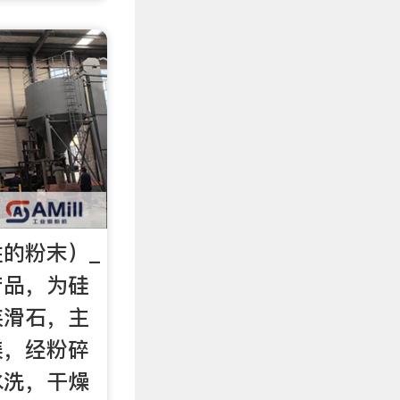
的粉末）_
产品，为硅
族滑石，主
镁，经粉碎
水洗，干燥