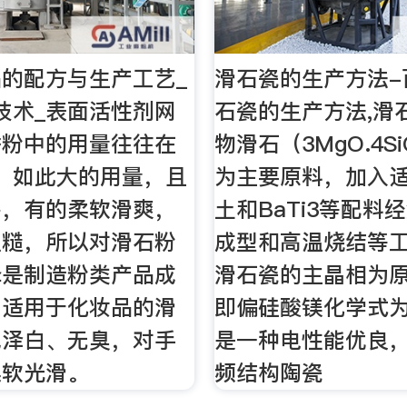
的配方与生产工艺_
滑石瓷的生产方法-
技术_表面活性剂网
石瓷的生产方法,滑
香粉中的用量往往在
物滑石（3MgO.4Si
上，如此大的用量，且
为主要原料，加入
多，有的柔软滑爽，
土和BaTi3等配料
粗糙，所以对滑石粉
成型和高温烧结等
择是制造粉类产品成
滑石瓷的主晶相为
。适用于化妆品的滑
即偏硅酸镁化学式为M
色泽白、无臭，对手
是一种电性能优良
柔软光滑。
频结构陶瓷