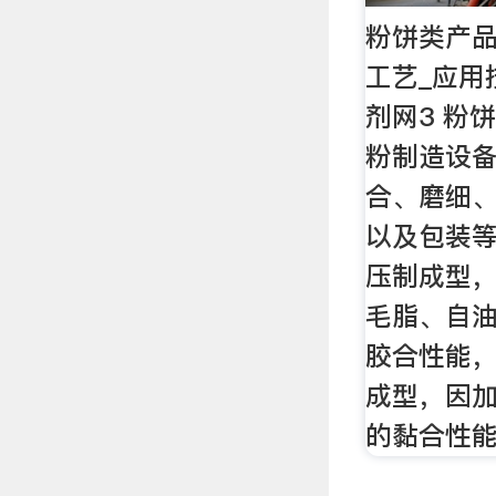
粉饼类产
工艺_应用
剂网3 粉
粉制造设
合、磨细
以及包装等
压制成型
毛脂、自
胶合性能
成型，因
的黏合性