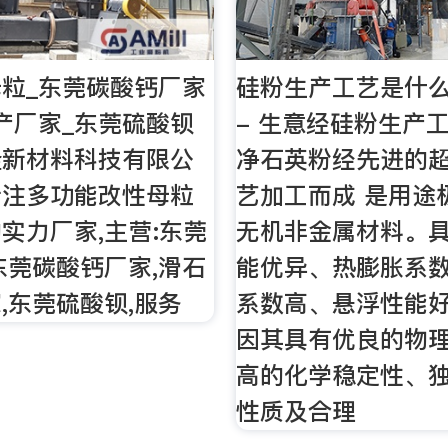
粒_东莞碳酸钙厂家
硅粉生产工艺是什么
产厂家_东莞硫酸钡
- 生意经硅粉生产
隆新材料科技有限公
净石英粉经先进的
专注多功能改性母粒
艺加工而成 是用途
实力厂家,主营:东莞
无机非金属材料。
东莞碳酸钙厂家,滑石
能优异、热膨胀系
,东莞硫酸钡,服务
系数高、悬浮性能
因其具有优良的物
高的化学稳定性、
性质及合理