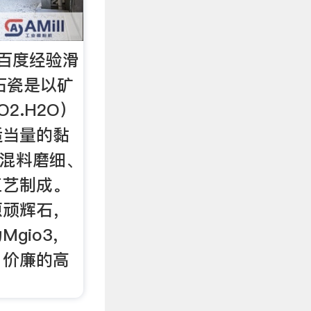
百度经验滑
石瓷是以矿
O2.H2O）
适当量的黏
经混料磨细、
工艺制成。
原顽辉石，
gio3，
，价廉的高