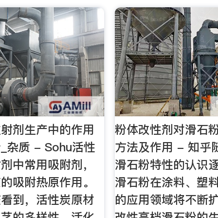
注射剂生产中的作用
粉体改性剂对滑石
杂质 - Sohu活性
方法及作用 - 知
射剂中常用吸附剂，
滑石粉特性的认识
应的吸附热原作用。
滑石粉在涂料、塑
该看到，活性炭原材
的应用领域将不断
工艺的多样性、活化
改性高档滑石粉的