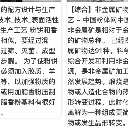
品的配方设计与生产
【综合】非金属矿
技术_技术_表面活性
艺 - 中国粉体网
饼生产工艺 粉饼和香
非金属矿是相对于
备相似，要经过混
的矿物总称。 已经
、过筛、灭菌、成型
属矿物达91种。科
步骤。 为了使粉饼
综合开发和利用非
，必须加入胶质、羊
源，是非金属矿加
油等，以加强粉质的
然发展趋势。煅烧
，或用加脂香粉压制
物或人造化合物的
加脂香粉基料有很好
形转变过程，此时
能。
离解为一种组成更
物或发生晶形转变