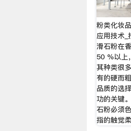
粉类化妆品
应用技术_
滑石粉在
50 ％以
其种类很
有的硬而
品质的选
功的关键
石粉必须
指的触觉