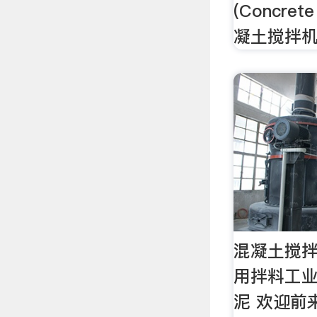
(Concret
凝土搅拌
混凝土搅
用拌料工
泥 欢迎前