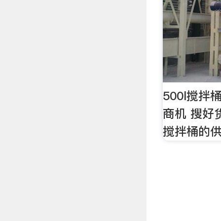
500l搅拌
商机 搜好
搅拌桶的