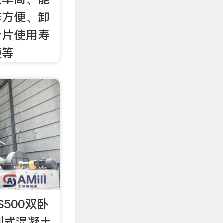
作方便、卸
叶片使用寿
便等
S500双卧
强制式混凝土