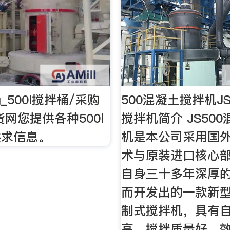
桶_500l搅拌桶/采购
500混凝土搅拌机J
货网您提供各种500l
搅拌机简介 JS50
供求信息。
机是本公司采用国
术与原装进口核心
自身三十多年深厚
而开发出的一款新
制式搅拌机，具有
高、搅拌质量好、