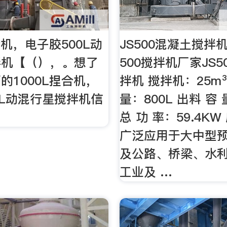
合机，电子胶500L动
JS500混凝土搅拌
拌机【（），。想了
500搅拌机厂家JS
的1000L捏合机，
拌机 搅拌机：25m³
0L动混行星搅拌机信
量：800L 出料 容 
总 功 率：59.4K
广泛应用于大中型
及公路、桥梁、水
工业及 …