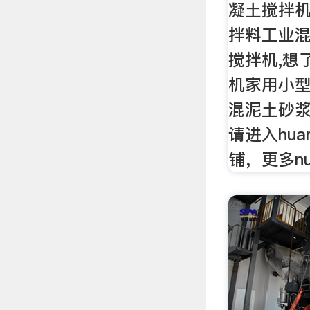
凝土搅拌
拌料工业
搅拌机,想
机家用小
混泥土砂
请进入huan
铺，更多n