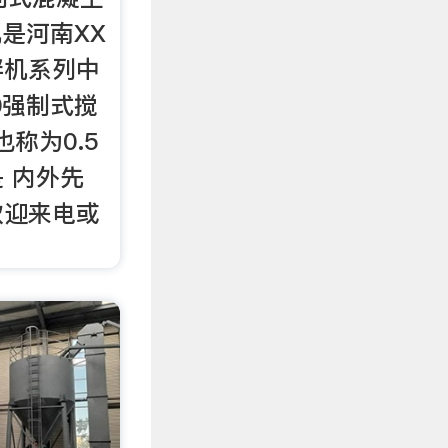
机是河南XX
拌机系列中
0强制式搅
也称为0.5
 内外先
欢迎来电或