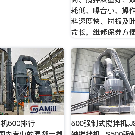
耗低、噪音小、操
料速度快、衬板及
命长，维修保养方
500排行 - -
500强制式搅拌机,J
m是国内专业的混凝土搅
轴搅拌机,JS500