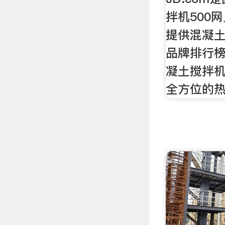
拌机500
提供混凝土
品牌排行
凝土搅拌机
全方位的