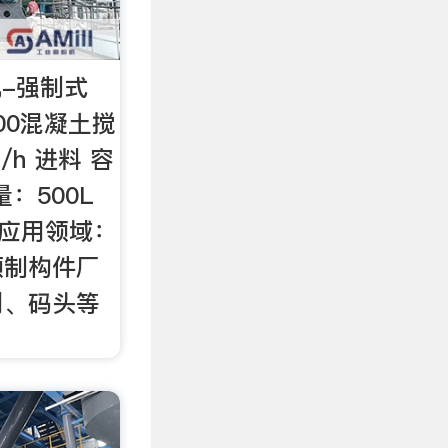
机-强制式
500混凝土搅
/h 进料 容
量：500L
W 应用领域：
预制构件厂
利、码头等