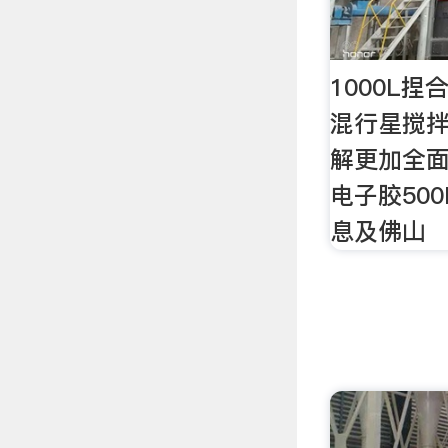
1000L捏
混行星搅
解更加全面
电子胶50
息及佛山