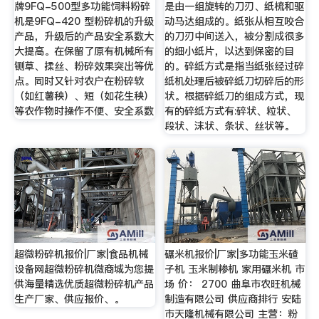
牌9FQ-500型多功能饲料粉碎
是由一组旋转的刀刃、纸梳和驱
机是9FQ-420 型粉碎机的升级
动马达组成的。纸张从相互咬合
产品，升级后的产品安全系数大
的刀刃中间送入，被分割成很多
大提高。在保留了原有机械所有
的细小纸片，以达到保密的目
铡草、揉丝、粉碎效果突出等优
的。碎纸方式是指当纸张经过碎
点。同时又针对农户在粉碎软
纸机处理后被碎纸刀切碎后的形
（如红薯秧）、短（如花生秧）
状。根据碎纸刀的组成方式，现
等农作物时操作不便、安全系数
有的碎纸方式有:碎状、粒状、
段状、沫状、条状、丝状等。
超微粉碎机报价|厂家|食品机械
碾米机报价|厂家|多功能玉米碴
设备网超微粉碎机微商城为您提
子机 玉米制糁机 家用碾米机 市
供海量精选优质超微粉碎机产品
场 价： 2700 曲阜市农旺机械
生产厂家、供应报价、。
制造有限公司 供应商排行 安陆
市天隆机械有限公司 主营：粉