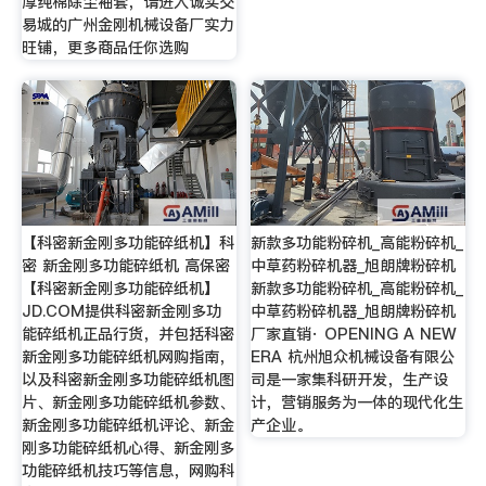
厚纯棉除尘袖套，请进入诚实交
易城的广州金刚机械设备厂实力
旺铺，更多商品任你选购
【科密新金刚多功能碎纸机】科
新款多功能粉碎机_高能粉碎机_
密 新金刚多功能碎纸机 高保密
中草药粉碎机器_旭朗牌粉碎机
【科密新金刚多功能碎纸机】
新款多功能粉碎机_高能粉碎机_
JD.COM提供科密新金刚多功
中草药粉碎机器_旭朗牌粉碎机
能碎纸机正品行货，并包括科密
厂家直销· OPENING A NEW
新金刚多功能碎纸机网购指南，
ERA 杭州旭众机械设备有限公
以及科密新金刚多功能碎纸机图
司是一家集科研开发，生产设
片、新金刚多功能碎纸机参数、
计，营销服务为一体的现代化生
新金刚多功能碎纸机评论、新金
产企业。
刚多功能碎纸机心得、新金刚多
功能碎纸机技巧等信息，网购科