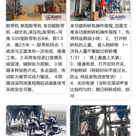
胶带机 新型胶带机 多功能胶带
多功能粉碎机操作规程_百度文
机 -硫化机,液压机,胶带机-河
库多功能粉碎机操作规程 1、先
南 500型胶带机长8米，款1.3
将样品剪成小块； 2、 打开粉
米，高2.5米 一..胶带机特点: 1.
碎机的上盖， 装入粉碎物 （一
底涂与正面涂布一次完成，提高
次投入量不要超过粉碎槽
工率。 2.采用多段进口变频无
1/2） ； 将上盖盖上关紧；
级变速，磁粉张力控制。 3.烘
3、接通电源，打开定时开关，
箱多种加热方式，多点温控，传
开始粉碎（粉碎时间不宜过长，
动轮为履带式动力输送。 4.烘
防止 样品发热改变性状） ；
箱设溶剂浓度检测启动紧急信号
4、关闭电源（当听见滚动声音
系统安全可靠。
比较均匀时；就已粉碎成粉，即
可