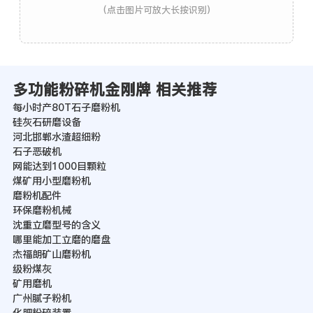
(点击图片可放大长按识别)
多功能粉碎机金刚牌 相关推荐
每小时产80T石子磨粉机
硅灰石研磨设备
河北邯郸水渣超细粉
石子恶破机
网能达到1000目颗粒
煤矿用小型磨粉机
磨粉机配件
环保磨粉机械
沈重立磨型号的含义
哪里能加工立磨的磨盘
杰福朗矿山磨粉机
级粉煤灰
矿用磨机
广州腻子粉机