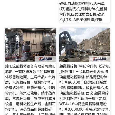
碎机,自动螺旋榨油机,大米单
(双)辊抛光机,饲料粉碎机,塑料
粉碎机,吸式比重去石机,碾米
机,LTS-A电子调压器,榨螺
绵阳流能粉体设备有限公司绵阳
超微粉碎机_中药粉碎机_粉碎机
流能-一家以研发为主的超微粉
_粉体加工–【北京环亚天元 多
体设备制造商。主导产品：气流
功能超微粉碎机 新品青豆粉碎
磨，气流粉碎机，机械粉碎机，
机 ￥800.00 河北供应自吸式
分级式冲磨，超微粉碎机，射流
饲料粉碎机图片 粮食粉碎机,多
粉碎机，蒸汽动能磨，纳米蒸汽
功能超微粉碎机 面议 超微粉碎
磨，气流分级机，锂电材料成套
机木材粉碎机优博干燥可定制
设备，磨料微粉生产线，金刚石
WFJ-18中药金属粉碎机磨粉
粉碎机，医药食品用超细粉碎
机 ￥3,000.00 澜海超微粉碎机
机，气力输送设备，大宗超细粉
四川用竹子竹皮打碎机 生物质