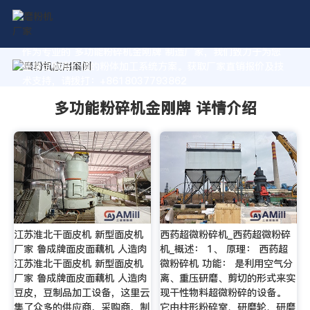
作为专业的 多功能粉碎机金刚牌 制造厂家，我们致力于为您
量身定制高价值的粉体加工系统方案。获取厂家直销报价及技
术支持，请拨打：+8618037793862
多功能粉碎机金刚牌 详情介绍
江苏淮北干面皮机 新型面皮机
西药超微粉碎机_西药超微粉碎
厂家 鲁成牌面皮面藕机 人造肉
机_概述： 1、 原理： 西药超
江苏淮北干面皮机 新型面皮机
微粉碎机 功能： 是利用空气分
厂家 鲁成牌面皮面藕机 人造肉
离、重压研磨、剪切的形式来实
豆皮，豆制品加工设备，这里云
现干性物料超微粉碎的设备。
集了众多的供应商，采购商，制
它由柱形粉碎室、研磨轮、研磨