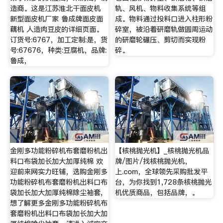
造商。这是江苏淮北干面皮机
轨、风机、物料收集系统等组
新型面皮机厂家 鲁成牌面皮面
成。物料通过投料口进入柱形粉
藕机 人造肉豆皮的详细页面。
碎室，被沿着研磨轨做圆周运动
订货号:6767，加工定制:是，货
的研磨轮碾压、剪切而实现粉
号:67676，种类:豆腐机，品牌:
碎。
鲁成，
金刚多功能粉碎机布套磨粉机出
【核桃抛光机】_核桃抛光机品
料口布袋加长加大加厚纯棉 欢
牌/图片/找核桃抛光机，
迎前来网实力旺铺，选购金刚多
上.com，全球领先采购批发平
功能粉碎机布套磨粉机出料口布
台，为你找到1,728条核桃抛光
袋加长加大加厚纯棉除尘袖套,
机优质商品，包括品牌，。
想了解更多金刚多功能粉碎机布
套磨粉机出料口布袋加长加大加