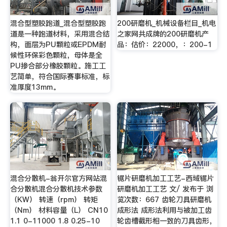
混合型塑胶跑道_混合型塑胶跑
200研磨机_机械设备栏目_机电
道是一种跑道材料，采用混合结
之家网共成牌的200研磨机产
构，面层为PU颗粒或EPDM耐
品：估价：22000，：200-1
候性环保彩色颗粒，母体是全
PU掺合部分橡胶颗粒。施工工
艺简单，符合国际赛事标准，标
准厚度13mm。
混合分散机-翁开尔官方网站混
锯片研磨机加工工艺-西域锯片
合分散机混合分散机技术参数
研磨机加工工艺 文/ 发布于 浏
（KW） 转速（rpm） 转矩
览次数：667 齿轮刀具研磨机
（Nm） 材料容量（L） CN10
成形法 成形法利用与被加工齿
1.1 0-11000 1.8 0.25-10
轮齿槽截形相一致的刀具齿形，