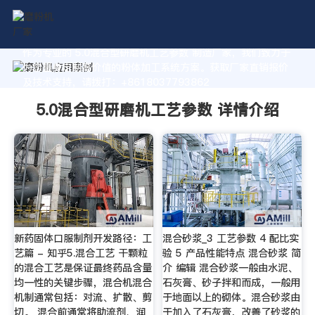
作为专业的 5.0混合型研磨机工艺参数 制造厂家，我们致力于
为您量身定制高价值的粉体加工系统方案。获取厂家直销报价
及技术支持，请拨打：+8618037793862
5.0混合型研磨机工艺参数 详情介绍
新药固体口服制剂开发路径：工
混合砂浆_3 工艺参数 4 配比实
艺篇 - 知乎5.混合工艺 干颗粒
验 5 产品性能特点 混合砂浆 简
的混合工艺是保证最终药品含量
介 编辑 混合砂浆一般由水泥、
均一性的关键步骤，混合机混合
石灰膏、砂子拌和而成，一般用
机制通常包括：对流、扩散、剪
于地面以上的砌体。混合砂浆由
切。 混合前通常将助流剂、润
于加入了石灰膏，改善了砂浆的