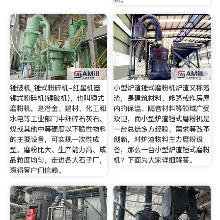
锤破机_锤式粉碎机-红星机器
小型炉渣锤式磨粉机炉渣又称溶
锤式粉碎机(锤破机)，也叫锤式
渣，是建筑材料、修路或作房屋
磨粉机，是冶金、建材、化工和
内的保温、隔音材料等领域广受
水电等工业部门中细碎石灰石、
欢迎，而小型炉渣锤式磨粉机是
煤或其他中等硬度以下脆性物料
一台总结多方经验、需求等改革
的主要设备，可实现一次性成
创新，对炉渣物料主力磨粉设
型，磨粉比大、生产能力高、成
备，那么一台小型炉渣锤式磨粉
品粒度均匀，走进各大石子厂，
机？下面为大家详细解答。
深得客户们信赖。