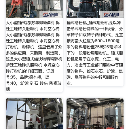
大小型锤式结块物料粉碎机 拆
锤式磨粉机_锤式磨粉机是以冲
迁工地砖头磨粉机 水泥空心砖
击形式磨粉物料的一种设备，分
大小型锤式结块物料粉碎机 拆
单转子和双转子两种形式。是直
迁工地砖头磨粉机 水泥空心砖
接将最大粒度为600-1800毫
打粉机，粉碎机，这里云集了众
米的物料磨粉至25或25毫米以
多的供应商，采购商，制造商。
下的一段磨粉用磨粉机。锤式磨
这是大小型锤式结块物料粉碎机
粉机适用于在水泥、化工、电
拆迁工地砖头磨粉机 水泥空心
力、冶金等工业部门磨粉中等硬
砖打粉机的详细页面。订货
度的物料，如石灰石、炉渣、焦
号:35，品牌:德本得，货
碳、煤等物料的中碎和细碎作
号:40，:炉渣 矿石 砖头 陶瓷玻
业。
璃