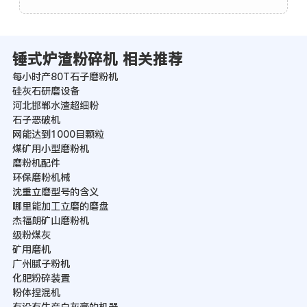
锤式炉渣粉碎机 相关推荐
每小时产80T石子磨粉机
硅灰石研磨设备
河北邯郸水渣超细粉
石子恶破机
网能达到1000目颗粒
煤矿用小型磨粉机
磨粉机配件
环保磨粉机械
沈重立磨型号的含义
哪里能加工立磨的磨盘
杰福朗矿山磨粉机
级粉煤灰
矿用磨机
广州腻子粉机
化肥粉碎装置
粉体捏混机