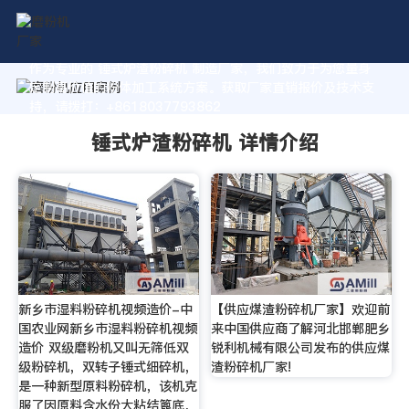
作为专业的 锤式炉渣粉碎机 制造厂家，我们致力于为您量身
定制高价值的粉体加工系统方案。获取厂家直销报价及技术支
持，请拨打：+8618037793862
锤式炉渣粉碎机 详情介绍
新乡市湿料粉碎机视频造价-中
【供应煤渣粉碎机厂家】欢迎前
国农业网新乡市湿料粉碎机视频
来中国供应商了解河北邯郸肥乡
造价 双级磨粉机又叫无筛低双
锐利机械有限公司发布的供应煤
级粉碎机，双转子锤式细碎机，
渣粉碎机厂家!
是一种新型原料粉碎机，该机克
服了因原料含水份大粘结篦底，