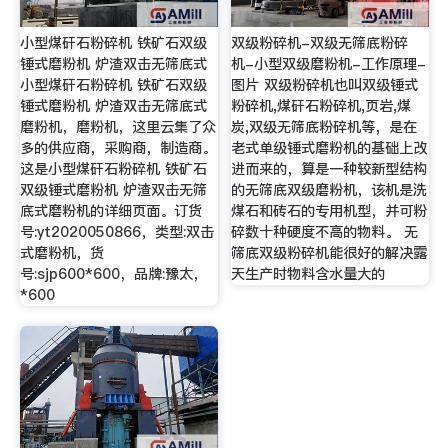
小型煤矸石粉碎机 铁矿石双级
双级粉碎机-双级无筛底粉碎
锤式磨粉机 炉渣双击无筛底式
机-小型双级磨粉机-工作原理-
小型煤矸石粉碎机 铁矿石双级
图片 双级粉碎机也叫双级锤式
锤式磨粉机 炉渣双击无筛底式
粉碎机,煤矸石粉碎机,页岩,煤
磨粉机，磨粉机，这里云集了众
炭,双级无筛底粉碎机等，是在
多的供应商，采购商，制造商。
老式单级锤式磨粉机的基础上改
这是小型煤矸石粉碎机 铁矿石
进而来的，算是一种较新型结构
双级锤式磨粉机 炉渣双击无筛
的无筛底双级磨粉机，该机是洗
底式磨粉机的详细页面。订货
煤石和砖石的专用机型，并可粉
号:yt2020050866，类型:双击
碎数十种硬度不高的物料。 无
式磨粉机，货
筛底双级粉碎机能很好的解决露
号:sjp600*600，品牌:豫太，
天生产时物料含水量大的
*600