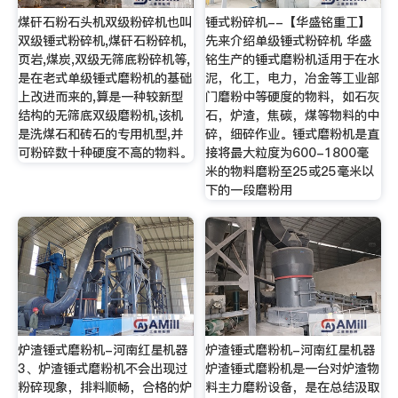
煤矸石粉石头机双级粉碎机也叫
锤式粉碎机--【华盛铭重工】
双级锤式粉碎机,煤矸石粉碎机,
先来介绍单级锤式粉碎机 华盛
页岩,煤炭,双级无筛底粉碎机等,
铭生产的锤式磨粉机适用于在水
是在老式单级锤式磨粉机的基础
泥，化工，电力，冶金等工业部
上改进而来的,算是一种较新型
门磨粉中等硬度的物料，如石灰
结构的无筛底双级磨粉机,该机
石，炉渣，焦碳，煤等物料的中
是洗煤石和砖石的专用机型,并
碎，细碎作业。锤式磨粉机是直
可粉碎数十种硬度不高的物料。
接将最大粒度为600-1800毫
米的物料磨粉至25或25毫米以
下的一段磨粉用
炉渣锤式磨粉机-河南红星机器
炉渣锤式磨粉机-河南红星机器
3、炉渣锤式磨粉机不会出现过
炉渣锤式磨粉机是一台对炉渣物
粉碎现象，排料顺畅，合格的炉
料主力磨粉设备，是在总结汲取