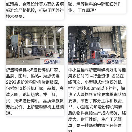
低污染、合理设计等方面的各项
碳、煤等物料的中碎和细碎作
标准均严格把控，打破了国外的
业。 工作原理：
技术壁垒。
炉渣粉碎机-炉渣粉碎机厂家、
中小型锤式炉渣粉碎机好用吗能
品牌、图片、热帖- 为您优选
用多长时间 -行业资讯_名站在
2293条炉渣粉碎机热销货源，
线再次，小型锤式炉渣粉碎机
包括炉渣粉碎机厂家，品牌，高
**可进料600mm以下的料，解
清大图，论坛热帖。找，逛，
决了大块物料直接要求粉末状的
买，挑炉渣粉碎机，品质爆款货
要求，节省了部分工序和投资。
源批发价，上炉渣粉碎机主题频
**，小型锤式炉渣粉碎机粉碎
道。
后的物料直接生产成内燃砖，强
度大，耐压性好，生产工艺简
单，是一种新型的绿色环保建
材。