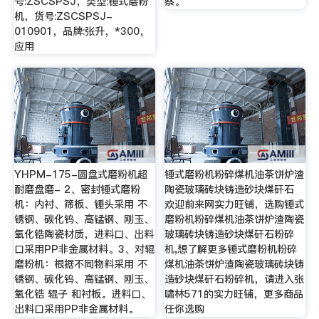
号:ZSCSPSJ，类型:锤式磨粉
察。
机，货号:ZSCSPSJ-
010901，品牌:张升，*300，
应用
YHPM-175-圆盘式磨粉机超
锤式磨粉机粉碎煤机油茶饼炉渣
耐磨盘磨- 2、密封锤式磨粉
陶瓷玻璃砖块铸造砂块煤矸石
机：内衬、筛板、锤头采用 不
欢迎前来网实力旺铺，选购锤式
锈钢、碳化钨、高锰钢、刚玉、
磨粉机粉碎煤机油茶饼炉渣陶瓷
氧化锆陶瓷材质，进料口、出料
玻璃砖块铸造砂块煤矸石粉碎
口采用PP非金属材料。3、对辊
机,想了解更多锤式磨粉机粉碎
磨粉机：根据不同物料采用 不
煤机油茶饼炉渣陶瓷玻璃砖块铸
锈钢、碳化钨、高锰钢、刚玉、
造砂块煤矸石粉碎机，请进入张
氧化锆 辊子 和衬板。进料口、
啸林571的实力旺铺，更多商品
出料口采用PP非金属材料。
任你选购