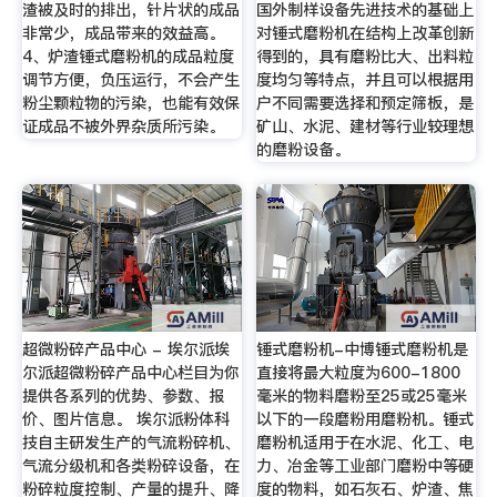
渣被及时的排出，针片状的成品
国外制样设备先进技术的基础上
非常少，成品带来的效益高。
对锤式磨粉机在结构上改革创新
4、炉渣锤式磨粉机的成品粒度
得到的，具有磨粉比大、出料粒
调节方便，负压运行，不会产生
度均匀等特点，并且可以根据用
粉尘颗粒物的污染，也能有效保
户不同需要选择和预定筛板，是
证成品不被外界杂质所污染。
矿山、水泥、建材等行业较理想
的磨粉设备。
超微粉碎产品中心 - 埃尔派埃
锤式磨粉机-中博锤式磨粉机是
尔派超微粉碎产品中心栏目为你
直接将最大粒度为600-1800
提供各系列的优势、参数、报
毫米的物料磨粉至25或25毫米
价、图片信息。 埃尔派粉体科
以下的一段磨粉用磨粉机。锤式
技自主研发生产的气流粉碎机、
磨粉机适用于在水泥、化工、电
气流分级机和各类粉碎设备，在
力、冶金等工业部门磨粉中等硬
粉碎粒度控制、产量的提升、降
度的物料，如石灰石、炉渣、焦