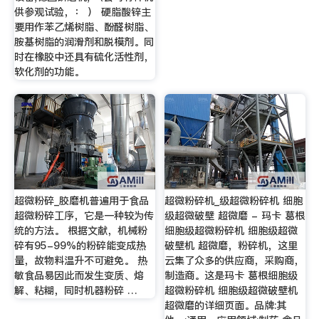
供参观试验，： ） 硬脂酸锌主
要用作苯乙烯树脂、酚醛树脂、
胺基树脂的润滑剂和脱模剂。同
时在橡胶中还具有硫化活性剂，
软化剂的功能。
超微粉碎_胶磨机普遍用于食品
超微粉碎机_级超微粉碎机 细胞
超微粉碎工序，它是一种较为传
级超微破壁 超微磨 - 玛卡 葛根
统的方法。 根据文献，机械粉
细胞级超微粉碎机 细胞级超微
碎有95-99%的粉碎能变成热
破壁机 超微磨，粉碎机，这里
量，故物料温升不可避免。 热
云集了众多的供应商，采购商，
敏食品易因此而发生变质、熔
制造商。这是玛卡 葛根细胞级
解、粘糊，同时机器粉碎 …
超微粉碎机 细胞级超微破壁机
超微磨的详细页面。品牌:其