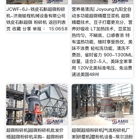
JCWF-6J-铁皮石斛超微粉碎
营养易清洗| Joyoung九阳全自
机-济南骏程机械设备有限公司
动多功能超微精磨豆浆机 超微
铁皮石斛超微 粉碎机 返回列表
精磨技术，豆子打磨更充分，营
页 收藏 分享 举报 ： 15:06:58
养好吸收 LT加热技术，豆浆加
热均匀，不糊底，口感香浓 特
有温热功能，随时享受热饮，美
味不浪费 轻松洗功能，清洗不
费劲，省时省力 900-1300ML
容量，适合2-5人，美味全家享
用 120V北美标准电压，免运费
递送美国48州
超微粉碎机|超微粉碎机批发价
超微|超细粉碎机|气流粉碎机厂
格|超微粉碎机采购- 超微粉碎
家|研磨机|磨粉机设备-埃尔派粉