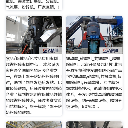
散机、实验室研磨机、分级机、
气流磨、粉碎机，厂家直销，！
食品/保健品/化妆品应用案例 -
振动磨_砂磨机_共振磨机_超微
超微粉碎案例中心 - 埃尔派该
粉碎机-北京开源多邦科技 北京
客户是全国知名的阿胶企业之
开源多邦科技发展有限公司产品
一，在新上冻干驴奶粉粉碎项目
包括振动磨,砂磨机,共振磨机,超
时，遇到了物料发热后发粘、比
微粉碎机,石墨磨粉。专注超细
重轻等难题，后通过省内的制药
颗粒制备技术，形成独有的技术
企业了解到埃尔派在保健品领域
体系，开发出性能卓越的超细磨
的超微粉碎技术，通过考察实验
粉设备、纳米研磨设备、精细分
和结构优化，终于解决了冻干驴
级设备，50多项 …
奶粉碎的难题。