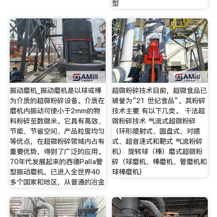
型
振动磨机_振动磨机是以球或棒
超微粉碎技术目前，超微食品已
为介质的超微粉碎设备。介质在
被誉为“21 世纪食品”。其粉碎
磨机内振动可使小于2mm的物
技术主要 有以下几类。 干法超
料粉碎至数微米。它具有高效、
微粉碎技术 气流式超微粉碎
节能、节省空间、产品粒度均匀
（环形喷射式、圆盘式、对喷
等优点，在超微粉碎领域内占有
式、超音速式和靶式 气流粉碎
重要优势，得到了广泛的应用。
机） 旋转球（棒）磨式超微粉
70年代发展起来的西德Palla管
碎（球磨机、棒磨机、管磨机和
型振动磨机，已进入全世界40
球棒磨机）
多个国家和地区，从普通的冶金