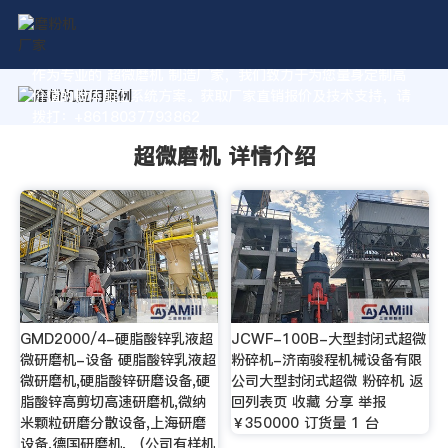
作为专业的 超微磨机 制造厂家，我们致力于为您量身定制高
价值的粉体加工系统方案。获取厂家直销报价及技术支持，请
拨打：+8618037793862
超微磨机 详情介绍
GMD2000/4-硬脂酸锌乳液超
JCWF-100B-大型封闭式超微
微研磨机-设备 硬脂酸锌乳液超
粉碎机-济南骏程机械设备有限
微研磨机,硬脂酸锌研磨设备,硬
公司大型封闭式超微 粉碎机 返
脂酸锌高剪切高速研磨机,微纳
回列表页 收藏 分享 举报
米颗粒研磨分散设备,上海研磨
￥350000 订货量 1 台
设备,德国研磨机, （公司有样机