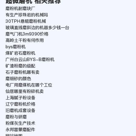
超微磨机 相关推荐
磨粉机耐磨块厂
有生产珍珠岩的机械吗
30TPH悬辊磨粉机械
玻璃直线磨斜边的机器多少钱一台
磨气门机3m9390价格
高岭土干粉有何作用
bys磨粉机
煤矿岩石磨粉机
广州白云山BYS-B磨粉机
矿渣粉磨的级配
石子磨粉机哪有卖
磨细砂的颜色
电厂用磨煤机在哪个工位
仙居哪里有粉碎机卖
上海腻子粉设备
辽宁磨粉机价格
旧磨机成套设备
磨粉与研磨
粉煤灰生产技术
永邦雷蒙磨配件