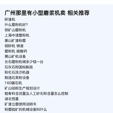
广州那里有小型磨浆机卖 相关推荐
碎渣机
什么磨粉机好?
铁矿山磨粉机
上海中速磨粉机
唐山矿渣粉磨
细碎机 钢渣
磨粉机 碳酸钙
萧山矿机设备
长石磨粉机械多少钱一台
石灰石粉国标脱硫
粉化石洗沙机器
制造石英粉设备
160砸石机
矿山铝粉生产规划设计
粗骨料含泥量及人工砂石粉含量怎么控制
湖北恒基
矿渣立磨使用说明书
粉磨硫矿的机械设备叫什么