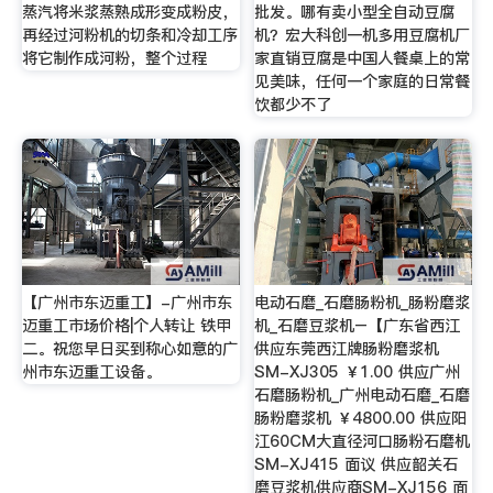
蒸汽将米浆蒸熟成形变成粉皮，
批发。哪有卖小型全自动豆腐
再经过河粉机的切条和冷却工序
机？宏大科创一机多用豆腐机厂
将它制作成河粉，整个过程
家直销豆腐是中国人餐桌上的常
见美味，任何一个家庭的日常餐
饮都少不了
【广州市东迈重工】-广州市东
电动石磨_石磨肠粉机_肠粉磨浆
迈重工市场价格|个人转让 铁甲
机_石磨豆浆机–【广东省西江
二。祝您早日买到称心如意的广
供应东莞西江牌肠粉磨浆机
州市东迈重工设备。
SM-XJ305 ￥1.00 供应广州
石磨肠粉机_广州电动石磨_石磨
肠粉磨浆机 ￥4800.00 供应阳
江60CM大直径河口肠粉石磨机
SM-XJ415 面议 供应韶关石
磨豆浆机供应商SM-XJ156 面