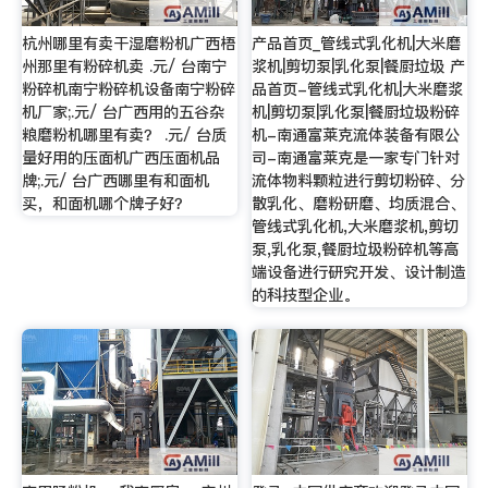
杭州哪里有卖干湿磨粉机广西梧
产品首页_管线式乳化机|大米磨
州那里有粉碎机卖 .元/ 台南宁
浆机|剪切泵|乳化泵|餐厨垃圾 产
粉碎机南宁粉碎机设备南宁粉碎
品首页-管线式乳化机|大米磨浆
机厂家;.元/ 台广西用的五谷杂
机|剪切泵|乳化泵|餐厨垃圾粉碎
粮磨粉机哪里有卖？ .元/ 台质
机-南通富莱克流体装备有限公
量好用的压面机广西压面机品
司-南通富莱克是一家专门针对
牌;.元/ 台广西哪里有和面机
流体物料颗粒进行剪切粉碎、分
买，和面机哪个牌子好？
散乳化、磨粉研磨、均质混合、
管线式乳化机,大米磨浆机,剪切
泵,乳化泵,餐厨垃圾粉碎机等高
端设备进行研究开发、设计制造
的科技型企业。