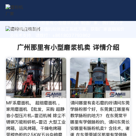
作为专业的 广州那里有小型磨浆机卖 制造厂家，我们致力于
为您量身定制高价值的粉体加工系统方案。获取厂家直销报价
及技术支持，请拨打：+8618037793862
广州那里有小型磨浆机卖 详情介绍
MF系磨面机， 超细磨面机 ，
请问哪里有卖石磨的呀请问东莞
家用磨面机 【批发，采购 超静
学肠粉那个好，东莞黄江哪里有
音小型压片机-雷迈机械 除尘不
教学肠粉的地方？ 在东莞常平
锈钢万能粉碎机-雷迈 大型工业
哪里有学做肠粉的，请问东莞长
烤箱，运风烤箱，干燥电烤箱
安哪里有肠粉机卖？含技术，谢
带橙色柜的2.5KW五谷杂粮磨
谢 在东莞莞城区那里有学做肠