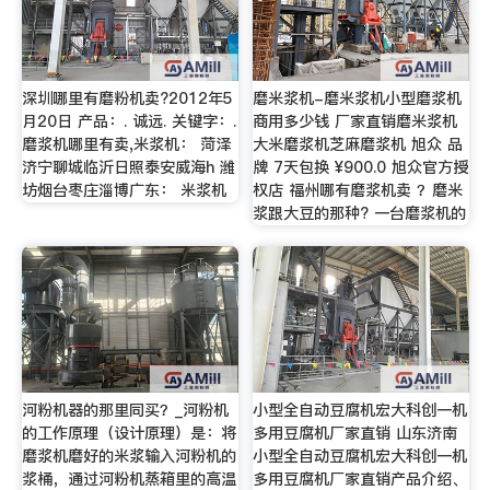
深圳哪里有磨粉机卖?2012年5
磨米浆机-磨米浆机小型磨浆机
月20日 产品：. 诚远. 关键字：.
商用多少钱 厂家直销磨米浆机
磨浆机哪里有卖,米浆机： 菏泽
大米磨浆机芝麻磨浆机 旭众 品
济宁聊城临沂日照泰安威海h 潍
牌 7天包换 ¥900.0 旭众官方授
坊烟台枣庄淄博广东： 米浆机
权店 福州哪有磨浆机卖 ？磨米
浆跟大豆的那种? 一台磨浆机的
河粉机器的那里同买？_河粉机
小型全自动豆腐机宏大科创一机
的工作原理（设计原理）是：将
多用豆腐机厂家直销 山东济南
磨浆机磨好的米浆输入河粉机的
小型全自动豆腐机宏大科创一机
浆桶，通过河粉机蒸箱里的高温
多用豆腐机厂家直销产品介绍、