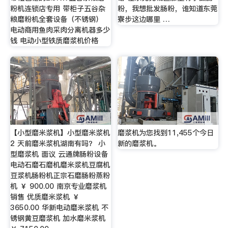
粉机连锁店专用 带柜子五谷杂
粉，我想批发肠粉，谁知道东莞
粮磨粉机全套设备（不锈钢）
寮步这边哪里 …
电动商用鱼肉采肉分离机器多少
钱 电动小型铁质磨浆机价格
【小型磨米浆机】小型磨米浆机
磨浆机为您找到11,455个今日
2 天前磨米浆机湖南有吗？ 小
新的磨浆机。
型磨浆机 面议 云通牌肠粉设备
电动石磨石磨机磨米浆机豆腐机
豆浆机肠粉机正宗石磨肠粉蒸粉
机 ￥ 900.00 南京专业磨浆机
销售 优质磨米浆机 ￥
3650.00 华新电动磨米浆机 不
锈钢黄豆磨浆机 加水磨米浆机