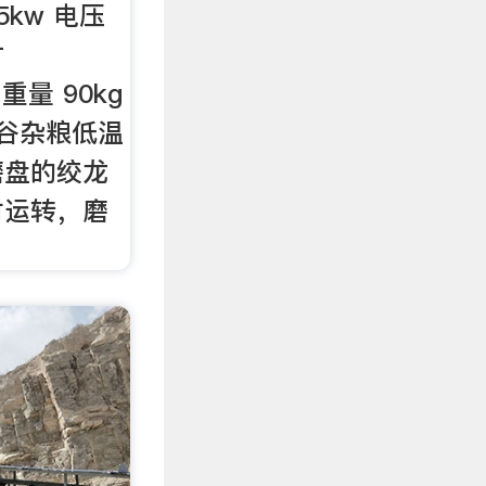
5kw 电压
寸
 重量 90kg
五谷杂粮低温
磨盘的绞龙
对运转，磨