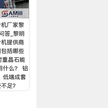
粉机厂家黎
问答_黎明
粉机提供商
围包括哪些
小时重晶石能
用什么？ 铝
 低端成套
些不足？