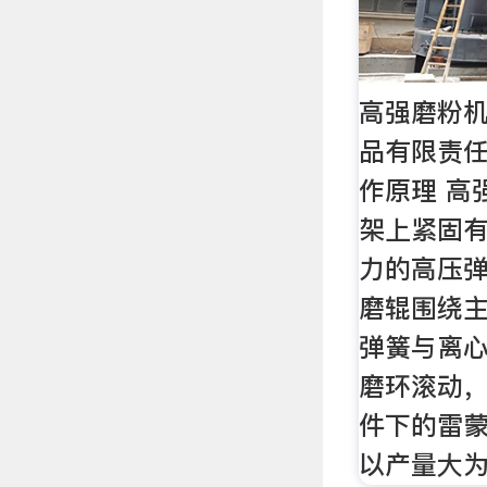
高强磨粉机
品有限责
作原理 高
架上紧固有1
力的高压
磨辊围绕
弹簧与离
磨环滚动
件下的雷蒙
以产量大