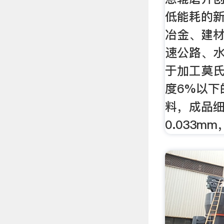
低能耗的
冶金、建
速公路、
于加工莫氏
度6%以下
料，成品细度
0.033