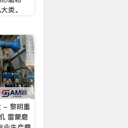
几大类。
 - 黎明重
机 雷蒙磨
专业生产磨