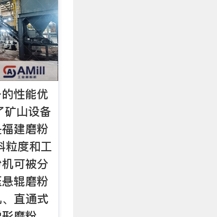
备的性能优
进了矿山设备
是福建磨粉
料粒度和工
粉机可被分
压悬辊磨粉
机、直通式
梯形磨粉