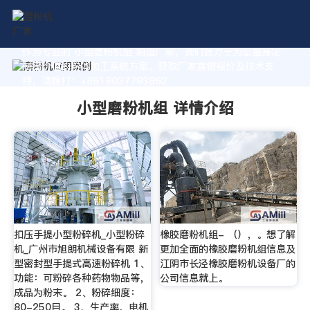
作为专业的 小型磨粉机组 制造厂家，我们致力于为您量身定
制高价值的粉体加工系统方案。获取厂家直销报价及技术支
持，请拨打：+8618037793862
小型磨粉机组 详情介绍
扣压手提小型粉碎机_小型粉碎
橡胶磨粉机组- （），。想了解
机_广州市旭朗机械设备有限 新
更加全面的橡胶磨粉机组信息及
型密封型手提式高速粉碎机 1、
江阴市长泾橡胶磨粉机设备厂的
功能：可粉碎各种药物物品等，
公司信息就上。
成品为粉末。 2、粉碎细度：
80-250目。 3、生产率，电机