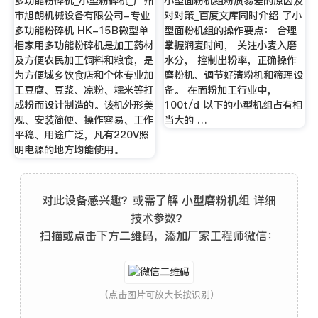
多功能粉碎机_小型粉碎机_广州
小型面粉机组粉质易差的原因及
市旭朗机械设备有限公司-专业
对对策_百度文库同时介绍 了小
多功能粉碎机 HK-15B微型单
型面粉机组的操作要点： 合理
相家用多功能粉碎机是加工药材
掌握润麦时间， 关注小麦入磨
及方便农民加工饲料和粮食，是
水分， 控制出粉率，正确操作
为方便城乡饮食店和个体专业加
磨粉机、调节好清粉机和筛理设
工豆腐、豆浆、凉粉、糯米等打
备。 在面粉加工行业中，
成粉而设计制造的。该机外形美
100t/d 以下的小型机组占有相
观、安装简便、操作容易、工作
当大的 …
平稳、用途广泛，凡有220V照
明电源的地方均能使用。
对此设备感兴趣？或需了解 小型磨粉机组 详细
技术参数？
扫描或点击下方二维码，添加厂家工程师微信：
(点击图片可放大长按识别)