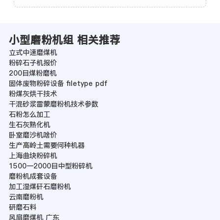
小型磨粉机组 相关推荐
立式中速磨煤机
粉碎石子机报价
200目煤粉磨机
固体废物粉碎设备 filetype pdf
粉煤灰烘干技术
干混砂浆雷蒙磨粉机技术参数
石粉怎么加工
生石灰熟化机
卧室磨沙机啥价
生产高岭土需要何种机器
上海曲块粉碎机
1500一2000目中型粉碎机
磨粉机成套设备
加工湿煤矸石磨粉机
云南磨粉机
研磨石料
风扇磨煤机 广东