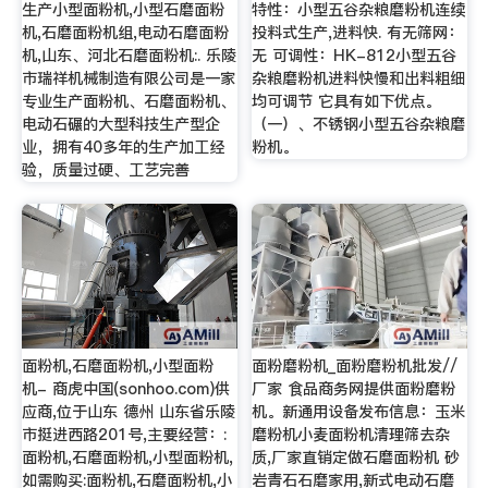
生产小型面粉机,小型石磨面粉
特性：小型五谷杂粮磨粉机连续
机,石磨面粉机组,电动石磨面粉
投料式生产,进料快. 有无筛网：
机,山东、河北石磨面粉机:. 乐陵
无 可调性：HK-812小型五谷
市瑞祥机械制造有限公司是一家
杂粮磨粉机进料快慢和出料粗细
专业生产面粉机、石磨面粉机、
均可调节 它具有如下优点。
电动石碾的大型科技生产型企
（一）、不锈钢小型五谷杂粮磨
业，拥有40多年的生产加工经
粉机。
验，质量过硬、工艺完善
面粉机,石磨面粉机,小型面粉
面粉磨粉机_面粉磨粉机批发//
机- 商虎中国(sonhoo.com)供
厂家 食品商务网提供面粉磨粉
应商,位于山东 德州 山东省乐陵
机。新通用设备发布信息：玉米
市挺进西路201号,主要经营：:
磨粉机小麦面粉机清理筛去杂
面粉机,石磨面粉机,小型面粉机,
质,厂家直销定做石磨面粉机 砂
如需购买:面粉机,石磨面粉机,小
岩青石石磨家用,新式电动石磨