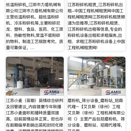
低温粉碎机_江阴市力盾机械有
江苏粉碎机租赁_江苏粉碎机出
限公司江阴市力盾机械有限公司
租-中国工程机械租赁网中国工
主营低温粉碎机、超低温粉碎
程机械租赁网江苏粉碎机租赁频
机、冷冻粉碎机等,主要粉碎尼
道为您推荐,江苏粉碎机租赁、
龙、塑料、食品、医药、化工原
江苏粉碎机出租等信息,专业的
料、热敏性物料,常温不能粉碎
粉碎机设备出租和求租服务,出
的物料。制造工艺细致考究，质
租、求租江苏粉碎机设备上中国
量可靠保证，…
工程机械租赁网!
江苏小麦（苗期）苗情综合研判
磨粉机_筛分设备_磨粉站_招商
及田管建议_内容提要今年秋播
代理–【艾贝斯（徐州）工程
江苏小麦面积和播种质量双提
艾贝斯（徐州）工程机械有限公
高，目前苗情总体正常。但也存
司（）主营产品包括磨粉机、筛
在前期偏旱影响出苗和封闭化除
分设备、磨粉站、招商代理等,