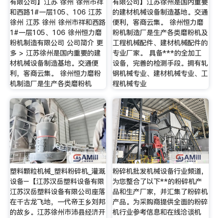
有限公司】江苏 徐州 徐州市祥
有限公司】江苏徐州是国内重要
和西路1#一层105、106 江苏
的建材机械设备制造基地。交通
徐州 江苏 徐州 徐州市祥和西路
便利，客商云集。 徐州恒力磨
1#一层105、106 徐州恒力磨
粉机制造厂是生产各类磨粉机及
粉机制造有限公司 公司简介 更
工程机械配件、建材机械配件的
多 > 江苏徐州是国内重要的建
专业厂家。 具备***的全加工
材机械设备制造基地。交通便
设备，完善的检测手段。拥有轧
利，客商云集。 徐州恒力磨粉
钢机械专业、建材机械专业、工
机制造厂是生产各类磨粉机
程机械专业
塑料颗粒机械_塑料粉碎机_灌溉
粉碎机批发机械设备行业频道，
设备–【江苏汉岳塑料设备有限
为您整合了以下**的粉碎机产
江苏汉岳塑料设备有限公司座落
品和生产厂家，并汇集了粉碎机
在千古龙飞地，一代帝王乡刘邦
产品。为采购商提供全面的粉碎
的故乡。江苏徐州市沛县经济开
机行业参考信息和在线洽谈机