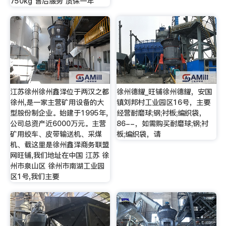
750kg 售后服务 质保一年
江苏徐州徐州鑫泽位于两汉之都
徐州德耀_旺铺徐州德耀，安国
徐州,是一家主营矿用设备的大
镇刘邦村工业园区16号，主要
型股份制企业。始建于1995年,
经营耐磨球;钢;衬板;编织袋，
公司总资产近6000万元。主营
86--，如需购买耐磨球;钢;衬
矿用绞车、皮带输送机、采煤
板;编织袋，请
机、载这里是徐州鑫泽商务联盟
网旺铺,我们地址在中国 江苏 徐
州市泉山区 徐州市南湖工业园
区1号,我们主要