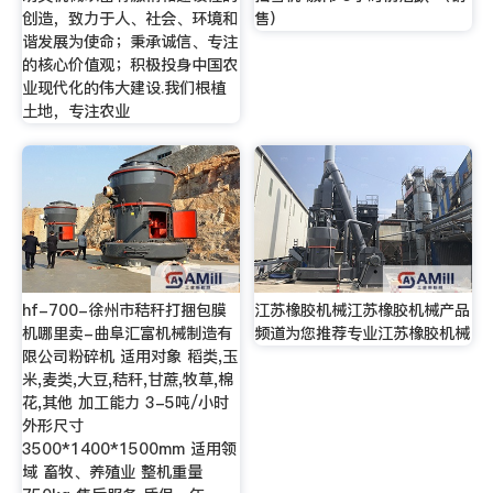
创造，致力于人、社会、环境和
售）
谐发展为使命；秉承诚信、专注
的核心价值观；积极投身中国农
业现代化的伟大建设.我们根植
土地，专注农业
hf-700-徐州市秸秆打捆包膜
江苏橡胶机械江苏橡胶机械产品
机哪里卖-曲阜汇富机械制造有
频道为您推荐专业江苏橡胶机械
限公司粉碎机 适用对象 稻类,玉
米,麦类,大豆,秸秆,甘蔗,牧草,棉
花,其他 加工能力 3-5吨/小时
外形尺寸
3500*1400*1500mm 适用领
域 畜牧、养殖业 整机重量