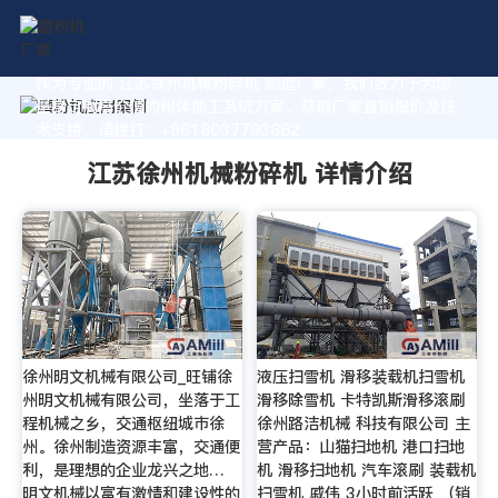
作为专业的 江苏徐州机械粉碎机 制造厂家，我们致力于为您
量身定制高价值的粉体加工系统方案。获取厂家直销报价及技
术支持，请拨打：+8618037793862
江苏徐州机械粉碎机 详情介绍
徐州明文机械有限公司_旺铺徐
液压扫雪机 滑移装载机扫雪机
州明文机械有限公司，坐落于工
滑移除雪机 卡特凯斯滑移滚刷
程机械之乡，交通枢纽城市徐
徐州路洁机械 科技有限公司 主
州。徐州制造资源丰富，交通便
营产品：山猫扫地机 港口扫地
利，是理想的企业龙兴之地…
机 滑移扫地机 汽车滚刷 装载机
明文机械以富有激情和建设性的
扫雪机 戚伟 3小时前活跃 （销