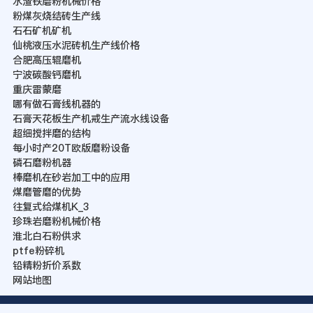
水渣铁磨粉机械价格
粉煤灰烧结砖生产线
石石矿机矿机
仙桃液压水泥砖机生产线价格
合肥高压辊磨机
宁波碳酸钙磨机
重庆雷蒙磨
哪有做石膏线机器的
石膏天花板生产机戒生产流水线设备
超细搅拌磨的结构
每小时产20T欧版磨粉设备
磷石磨粉机器
棒磨机在砂岩加工中的应用
煤磨管磨的优势
往复式给煤机K_3
珍珠岩磨粉机械价格
淮北白石粉供求
ptfe粉碎机
铅精粉折价系数
网站地图