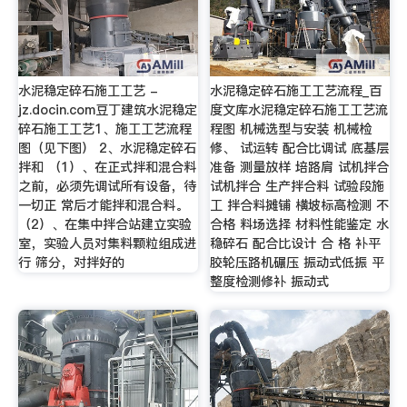
水泥稳定碎石施工工艺 -
水泥稳定碎石施工工艺流程_百
jz.docin.com豆丁建筑水泥稳定
度文库水泥稳定碎石施工工艺流
碎石施工工艺1、施工工艺流程
程图 机械选型与安装 机械检
图（见下图） 2、水泥稳定碎石
修、 试运转 配合比调试 底基层
拌和 （1）、在正式拌和混合料
准备 测量放样 培路肩 试机拌合
之前，必须先调试所有设备，待
试机拌合 生产拌合料 试验段施
一切正 常后才能拌和混合料。
工 拌合料摊铺 横坡标高检测 不
（2）、在集中拌合站建立实验
合格 料场选择 材料性能鉴定 水
室，实验人员对集料颗粒组成进
稳碎石 配合比设计 合 格 补平
行 筛分，对拌好的
胶轮压路机碾压 振动式低振 平
整度检测修补 振动式