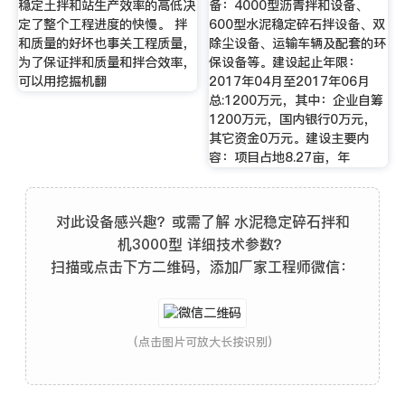
稳定土拌和站生产效率的高低决
备：4000型沥青拌和设备、
定了整个工程进度的快慢。 拌
600型水泥稳定碎石拌设备、双
和质量的好坏也事关工程质量，
除尘设备、运输车辆及配套的环
为了保证拌和质量和拌合效率，
保设备等。建设起止年限：
可以用挖掘机翻
2017年04月至2017年06月
总:1200万元，其中：企业自筹
1200万元，国内银行0万元，
其它资金0万元。建设主要内
容：项目占地8.27亩，年
对此设备感兴趣？或需了解 水泥稳定碎石拌和
机3000型 详细技术参数？
扫描或点击下方二维码，添加厂家工程师微信：
(点击图片可放大长按识别)