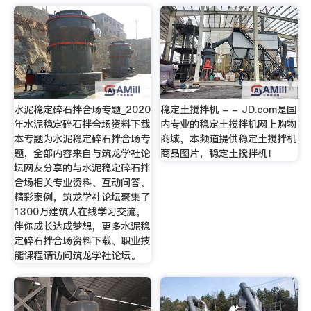
水泥稳定碎石拌合场专题_2020
稳定土搅拌机 - - JD.com是国
年水泥稳定碎石拌合场资料下载
内专业的稳定土搅拌机网上购物
本专题为水泥稳定碎石拌合场专
商城，本频道提供稳定土搅拌机
题，全部内容来自与筑龙学社论
商品图片，稳定土搅拌机！
坛网友分享的与水泥稳定碎石拌
合场相关专业资料、互动问答、
精彩案例，筑龙学社论坛聚集了
1300万建筑人在线学习交流，
伴你成长达成梦想，更多水泥稳
定碎石拌合场资料下载、职业技
能课程请访问筑龙学社论坛。