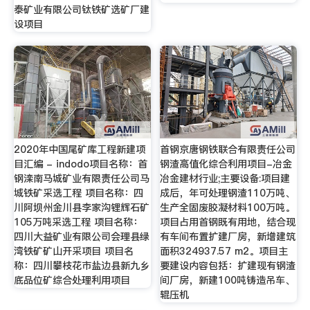
泰矿业有限公司钛铁矿选矿厂建
设项目
2020年中国尾矿库工程新建项
首钢京唐钢铁联合有限责任公司
目汇编 - indodo项目名称：首
钢渣高值化综合利用项目-冶金
钢滦南马城矿业有限责任公司马
冶金建材行业;主要设备:项目建
城铁矿采选工程 项目名称：四
成后，年可处理钢渣110万吨、
川阿坝州金川县李家沟锂辉石矿
生产全固废胶凝材料100万吨。
105万吨采选工程 项目名称：
项目占用首钢既有用地，结合现
四川大益矿业有限公司会理县绿
有车间布置扩建厂房，新增建筑
湾铁矿矿山开采项目 项目名
面积324937.57 m2。项目主
称：四川攀枝花市盐边县新九乡
要建设内容包括：扩建现有钢渣
底品位矿综合处理利用项目
间厂房，新建100吨铸造吊车、
辊压机