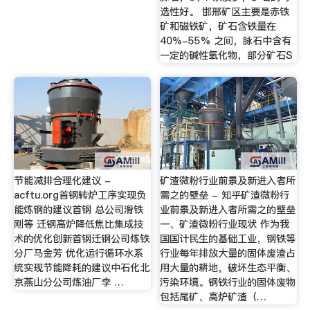
选性好。 邯邢矿区主要是赤铁
矿和磁铁矿，矿石含铁量在
40%-55% 之间，脉石中含有
一定的碱性氧化物，部分矿石S
节能减排合理化建议 -
矿渣微粉行业前景及新进入者所
acftu.org首钢转炉工序实现负
需之的壁垒 - 知乎矿渣微粉行
能炼钢的建议首钢 总公司滑铁
业前景及新进入者所需之的壁垒
刚等 迁钢高炉降低焦比集成技
一、矿渣微粉行业现状 作为我
术的优化创新首钢迁钢公司炼铁
国国计民生的基础工业，钢铁等
分厂马金芳 优化运行循环水系
行业每年排放大量的固体废渣占
统实现节能降耗的建议中石化北
用大量的耕地，破坏生态平衡、
京燕山分公司炼油厂李 …
污染环境。钢铁行业的固体废物
包括尾矿、高炉矿渣（…