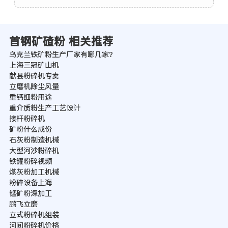
首钢矿碴粉 相关推荐
乌克兰铁矿粉生产厂家有哪几家？
上海三冠矿山机
献县粉碎机专卖
立磨机除尘风量
重钙细粉用途
重介质粉生产工艺设计
接杆粉碎机
矿粉什么成份
石灰粉制造机械
大型河沙粉碎机
铁罐粉碎视频
煤灰粉加工机械
粉碎设备上海
锰矿粉深加工
鹏飞立磨
立式粉碎机组装
河间粉碎机价格