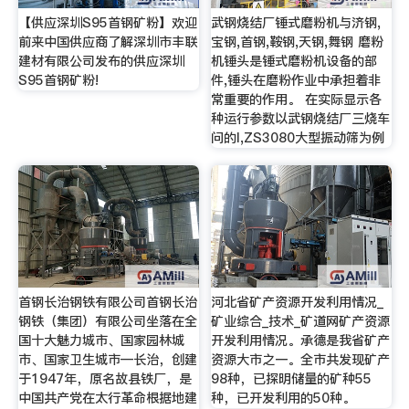
【供应深圳S95首钢矿粉】欢迎
武钢烧结厂锤式磨粉机与济钢,
前来中国供应商了解深圳市丰联
宝钢,首钢,鞍钢,天钢,舞钢 磨粉
建材有限公司发布的供应深圳
机锤头是锤式磨粉机设备的部
S95首钢矿粉!
件,锤头在磨粉作业中承担着非
常重要的作用。 在实际显示各
种运行参数以武钢烧结厂三烧车
问的I,ZS3080大型振动筛为例
首钢长治钢铁有限公司首钢长治
河北省矿产资源开发利用情况_
钢铁（集团）有限公司坐落在全
矿业综合_技术_矿道网矿产资源
国十大魅力城市、国家园林城
开发利用情况。承德是我省矿产
市、国家卫生城市—长治，创建
资源大市之一。全市共发现矿产
于1947年，原名故县铁厂，是
98种，已探明储量的矿种55
中国共产党在太行革命根据地建
种，已开发利用的50种。