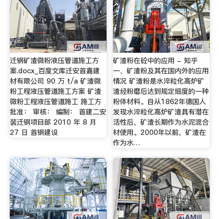
迁钢矿渣微粉液压管道施工方
矿渣粉在砼中的应用 - 知乎
案.docx_百度文库迁安首嘉建
一、矿渣粉及其在国内外的应用
材有限公司 90 万 t/a 矿渣微
情况 矿渣粉是水淬粒化高炉矿
粉工程液压管道施工方案 矿渣
渣经粉磨后达到规定细度的一种
微粉工程液压管道施工 施工方
粉体材料。自从1862年德国人
批准： 审核： 编制： 首建二安
发现水淬粒化高炉矿渣具有潜在
装迁钢项目部 2010 年 8 月
活性后，矿渣长期作为水泥混合
27 日 首钢建设
材使用。2000年以前，矿渣在
作为水…