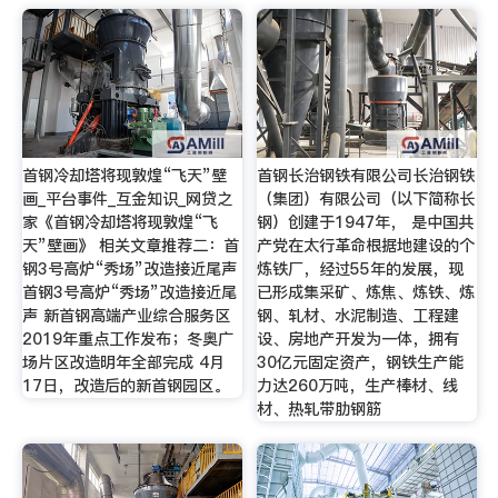
首钢冷却塔将现敦煌“飞天”壁
首钢长治钢铁有限公司长治钢铁
画_平台事件_互金知识_网贷之
（集团）有限公司（以下简称长
家《首钢冷却塔将现敦煌“飞
钢）创建于1947年， 是中国共
天”壁画》 相关文章推荐二：首
产党在太行革命根据地建设的个
钢3号高炉“秀场”改造接近尾声
炼铁厂，经过55年的发展，现
首钢3号高炉“秀场”改造接近尾
已形成集采矿、炼焦、炼铁、炼
声 新首钢高端产业综合服务区
钢、轧材、水泥制造、工程建
2019年重点工作发布；冬奥广
设、房地产开发为一体，拥有
场片区改造明年全部完成 4月
30亿元固定资产，钢铁生产能
17日，改造后的新首钢园区。
力达260万吨，生产棒材、线
材、热轧带肋钢筋