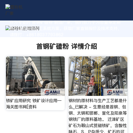
作为专业的 首钢矿碴粉 制造厂家，我们致力于为您量身定制
高价值的粉体加工系统方案。获取厂家直销报价及技术支持，
请拨打：+8618037793862
首钢矿碴粉 详情介绍
铁矿应用研究 铁矿设计应用—
钢材的原材料与生产工艺都是什
海关图书网[资料
么_已解决 - 生意经是首钢、包
钢、太钢和邯郸、宣化及阳泉等
钢铁厂的原料基地。 迁滦矿区
矿石为鞍山式贫磁铁矿，含酸性
脉石，S、P杂质少，矿石的可