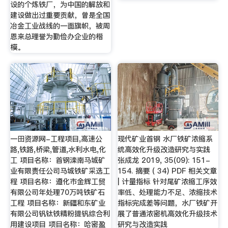
设的个炼铁厂，为中国的解放和
建设做出过重要贡献，曾是全国
冶金工业战线的一面旗帜，被周
恩来总理誉为勤俭办企业的楷
模。
一田资源网-工程项目,高速公
现代矿业首钢 水厂铁矿浓缩系
路,铁路,桥梁,管道,水利水电,化
统高效化升级改造研究与实践
工 项目名称：首钢滦南马城矿
张成龙 2019, 35(09): 151-
业有限责任公司马城铁矿采选工
154. 摘要 ( 34) PDF 相关文章
程 项目名称：遵化市金辉工贸
| 计量指标 针对尾矿浓缩工序效
有限公司年处理70万吨铁矿石
率低、处理能力不足、浓缩技术
工程 项目名称：新疆和东矿业
指标完成差等问题，水厂铁矿开
有限公司钒钛铁精粉提钒综合利
展了普通浓密机高效化升级技术
用建设项目 项目名称：哈密盈
研究与改造实践