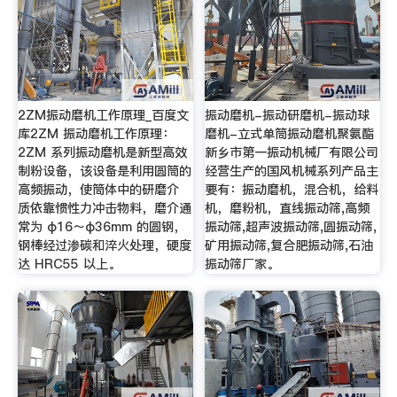
2ZM振动磨机工作原理_百度文
振动磨机-振动研磨机-振动球
库2ZM 振动磨机工作原理：
磨机-立式单筒振动磨机聚氨酯
2ZM 系列振动磨机是新型高效
新乡市第一振动机械厂有限公司
制粉设备，该设备是利用圆筒的
经营生产的国风机械系列产品主
高频振动，使筒体中的研磨介
要有：振动磨机，混合机，给料
质依靠惯性力冲击物料，磨介通
机，磨粉机，直线振动筛,高频
常为 φ16～φ36mm 的圆钢，
振动筛,超声波振动筛,圆振动筛,
钢棒经过渗碳和淬火处理，硬度
矿用振动筛,复合肥振动筛,石油
达 HRC55 以上。
振动筛厂家。