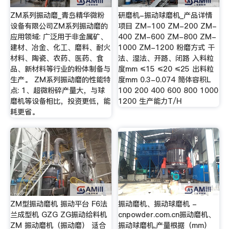
ZM系列振动磨_青岛精华微粉
研磨机-振动球磨机_产品详情
设备有限公司ZM系列振动磨的
项目 ZM-100 ZM-200 ZM-
应用领域: 广泛用于非金属矿、
400 ZM-600 ZM-800 ZM-
建材、冶金、化工、磨料、耐火
1000 ZM-1200 粉磨方式 干
材料、陶瓷、农药、医药、食
法、湿法、开路、闭路 入料粒
品、新材料等行业的粉体制备与
度mm ≤15 ≤20 ≤25 出料粒
生产。 ZM系列振动磨的性能特
度mm 0.3-0.074 筒体容积L
点: 1、超微粉碎产量大，与球
100 200 400 600 800 1000
磨机等设备相比，投资更低，能
1200 生产能力T/H
耗更省。
ZM型振动磨机 振动平台 F6法
振动磨机、振动球磨机 -
兰成型机 GZG ZG振动给料机
cnpowder.com.cn振动磨机、
ZM 振动磨机（振动磨） 适合
振动球磨机,产量根据（mm）