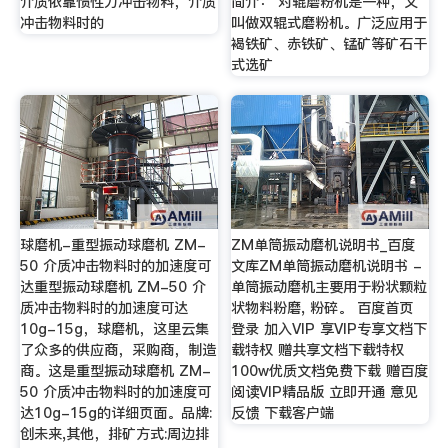
介质依靠惯性力冲击物料，介质
简介： 对辊磨粉机是一种，又
冲击物料时的
叫做双辊式磨粉机。广泛应用于
褐铁矿、赤铁矿、锰矿等矿石干
式选矿
球磨机-重型振动球磨机 ZM-
ZM单筒振动磨机说明书_百度
50 介质冲击物料时的加速度可
文库ZM单筒振动磨机说明书 -
达重型振动球磨机 ZM-50 介
单筒振动磨机主要用于粉状颗粒
质冲击物料时的加速度可达
状物料粉磨, 粉碎。 百度首页
10g-15g，球磨机，这里云集
登录 加入VIP 享VIP专享文档下
了众多的供应商，采购商，制造
载特权 赠共享文档下载特权
商。这是重型振动球磨机 ZM-
100w优质文档免费下载 赠百度
50 介质冲击物料时的加速度可
阅读VIP精品版 立即开通 意见
达10g-15g的详细页面。品牌:
反馈 下载客户端
创未来,其他，排矿方式:周边排