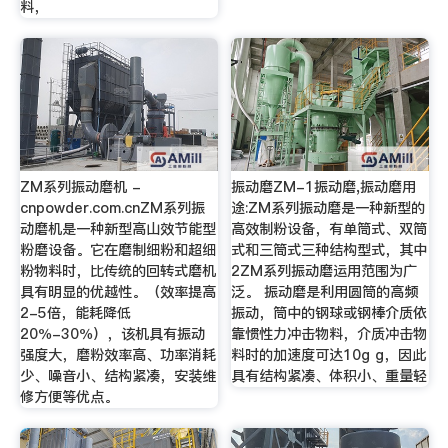
料，
ZM系列振动磨机 -
振动磨ZM-1振动磨,振动磨用
cnpowder.com.cnZM系列振
途:ZM系列振动磨是一种新型的
动磨机是一种新型高山效节能型
高效制粉设备，有单筒式、双筒
粉磨设备。它在磨制细粉和超细
式和三筒式三种结构型式，其中
粉物料时，比传统的回转式磨机
2ZM系列振动磨运用范围为广
具有明显的优越性。（效率提高
泛。 振动磨是利用圆筒的高频
2-5倍，能耗降低
振动，筒中的钢球或钢棒介质依
20％-30％），该机具有振动
靠惯性力冲击物料，介质冲击物
强度大，磨粉效率高、功率消耗
料时的加速度可达10g g，因此
少、噪音小、结构紧凑，安装维
具有结构紧凑、体积小、重量轻
修方便等优点。