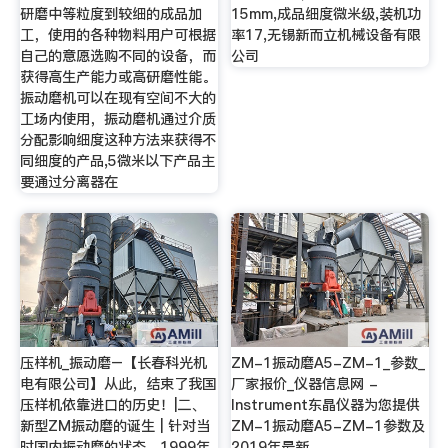
研磨中等粒度到较细的成品加
15mm,成品细度微米级,装机功
工，使用的各种物料用户可根据
率17,无锡新而立机械设备有限
自己的意愿选购不同的设备，而
公司
获得高生产能力或高研磨性能。
振动磨机可以在现有空间不大的
工场内使用，振动磨机通过介质
分配影响细度这种方法来获得不
同细度的产品,5微米以下产品主
要通过分离器在
压样机_振动磨–【长春科光机
ZM-1振动磨A5-ZM-1_参数_
电有限公司】从此，结束了我国
厂家报价_仪器信息网 -
压样机依靠进口的历史！|二、
Instrument东晶仪器为您提供
新型ZM振动磨的诞生 | 针对当
ZM-1振动磨A5-ZM-1参数及
时国内振动磨的状态，1999年
2019年最新。