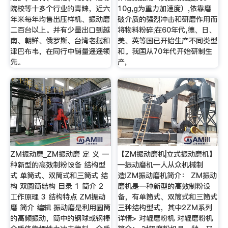
院校等十多个行业的青睐，近六
10g,g为重力加速度）,依靠磨
年米每年均售出压样机、振动磨
破介质的强烈冲击和研磨作用而
二百台以上。并有少量出口到越
将物料粉碎;在60年代,德、日、
南、朝鲜、俄罗斯、台湾老挝和
美、英等国已开始生产不同类型
津巴布韦，在同行中销量遥遥领
和。我国从70年代开始研制生
先。
产,
ZM振动磨_ZM振动磨 定 义 一
【ZM振动磨机|立式振动磨机】
种新型的高效制粉设备 结构型
—振动磨机—人从众机械制
式 单筒式、双筒式和三筒式 结
造!ZM振动磨机简介： ZM振动
构 双圆筒结构 目录 1 简介 2
磨机是一种新型的高效制粉设
工作原理 3 结构特点 ZM振动
备，有单筒式、双筒式和三筒式
磨 简介 编辑 振动磨是利用圆筒
三种结构型式，其中2ZM系列
的高频振动，筒中的钢球或钢棒
详情> 对辊磨粉机 对辊磨粉机