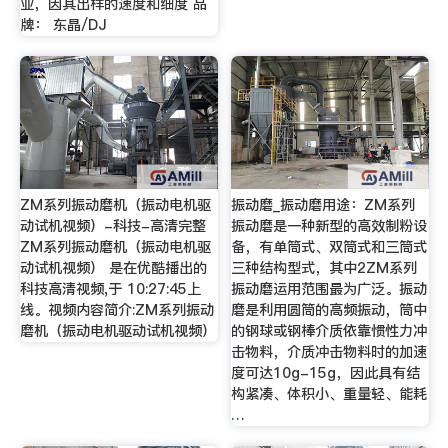
业，因其出样的速度和细度 品
牌： 东晶/DJ
ZM系列振动磨机（振动电机驱
振动磨_振动磨用途：ZM系列
动试机视频）-科技-高清完整
振动磨是一种新型的高效制粉设
ZM系列振动磨机（振动电机驱
备，有单筒式、双筒式和三筒式
动试机视频） 是在优酷播出的
三种结构型式，其中2ZM系列
科技高清视频,于 10:27:45上
振动磨运用范围最为广泛。振动
线。视频内容简介:ZM系列振动
磨是利用圆筒的高频振动，筒中
磨机（振动电机驱动试机视频）
的钢球或钢棒介质依靠惯性力冲
击物料，介质冲击物料时的加速
度可达10g-15g，因此具有结
构紧凑、体积小、重量轻、能耗
…