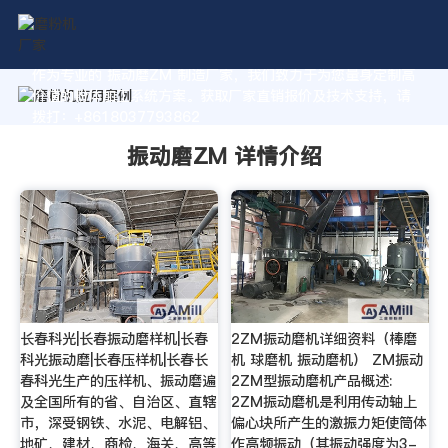
作为专业的 振动磨ZM 制造厂家，我们致力于为您量身定制高
价值的粉体加工系统方案。获取厂家直销报价及技术支持，请
拨打：+8618037793862
振动磨ZM 详情介绍
长春科光|长春振动磨样机|长春
2ZM振动磨机详细资料（棒磨
科光振动磨|长春压样机|长春长
机 球磨机 振动磨机） ZM振动
春科光生产的压样机、振动磨遍
2ZM型振动磨机产品概述:
及全国所有的省、自治区、直辖
2ZM振动磨机是利用传动轴上
市，深受钢铁、水泥、电解铝、
偏心块所产生的激振力矩使筒体
地矿、建材、商检、海关、高等
作高频振动（其振动强度为3-