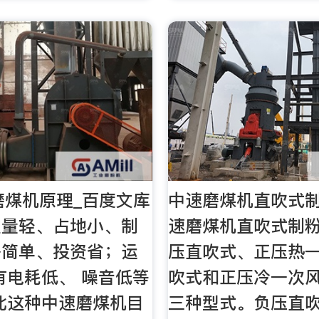
磨煤机原理_百度文库
中速磨煤机直吹式制
重量轻、占地小、制
速磨煤机直吹式制
路简单、投资省；运
压直吹式、正压热
有电耗低、 噪音低等
吹式和正压冷一次
此这种中速磨煤机目
三种型式。负压直