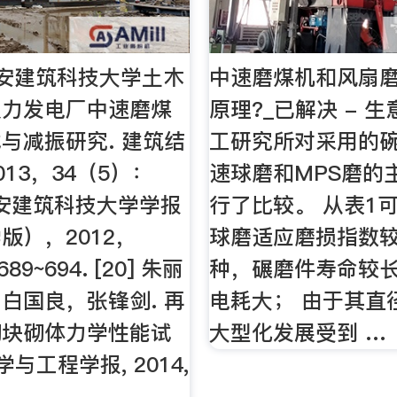
安建筑科技大学土木
中速磨煤机和风扇
火力发电厂中速磨煤
原理?_已解决 - 
与减振研究. 建筑结
工研究所对采用的
13，34（5）：
速球磨和MPS磨的
 西安建筑科技大学学报
行了比较。 从表1
版），2012，
球磨适应磨损指数
89~694. [20] 朱丽
种，碾磨件寿命较
白国良，张锋剑. 再
电耗大； 由于其直
砌块砌体力学性能试
大型化发展受到 …
学与工程学报, 2014,