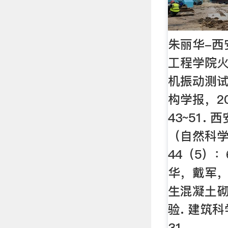
朱丽华-西
工程学院
机振动测试
构学报，20
43~51.
（自然科学
44（5）：6
华，戴军，
生混凝土
验. 建筑科
31