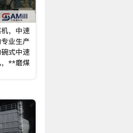
煤机，中速
的专业生产
购碗式中速
，**磨煤
。