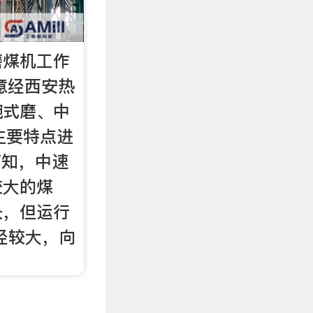
磨煤机工作
生意经西安热
碗式磨、中
主要特点进
可知，中速
较大的煤
长，但运行
径较大，向