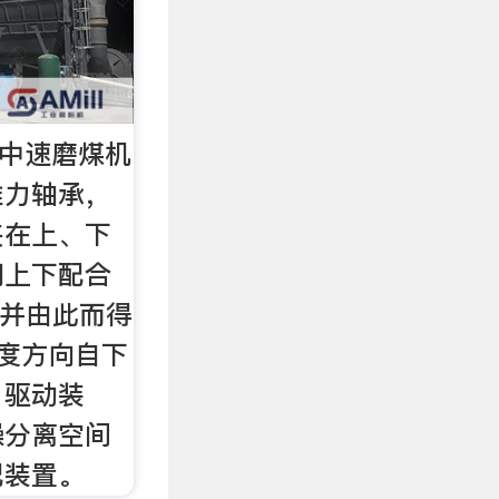
式中速磨煤机
推力轴承，
夹在上、下
们上下配合
，并由此而得
度方向自下
：驱动装
燥分离空间
配装置。