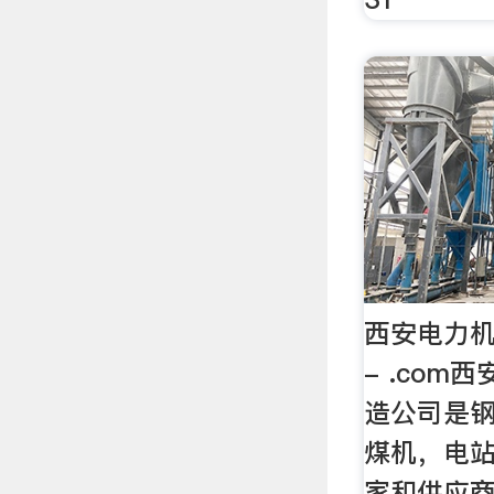
西安电力
- .co
造公司是
煤机，电
家和供应