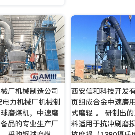
机械厂机械制造公司
西安信和科技开发
m西安电力机械厂机械制
页组成合金中速磨
钢球磨煤机，中速磨
式磨辊 。 研制出
站备品的专业生产厂
料适用于抗冲刷磨
商。采购钢球磨煤
抗磨损（1380摄