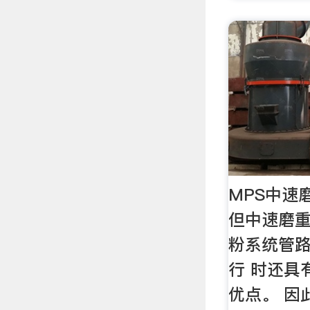
MPS中速
但中速磨
粉系统管
行 时还具
优点。 因