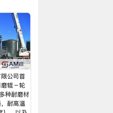
有限公司首
用磨辊－轮
的多种耐磨材
损，耐高温
氏度），以及