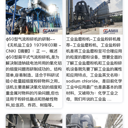
φ50型气流粉碎机的研制--
工业盐磨粉机-工业盐粉碎机推
《无机盐工业》1979年03期 -
荐-工业盐磨粉机，工业盐粉碎
CNKI【摘要】：正 一、概述
机是将工业盐磨粉至可合理应用
φ50型扁平式气流粉碎机,是为
的粒度的磨粉设备，想要全面的
解决制造钠硫电池所用的氧化铝
了解工业盐磨粉机和工业盐粉碎
的细度问题而研制成功的。结构
机设备就先要了解工业盐的属性
简单,容易制造。适合于科研试
和应用特点，工业盐英文名称：
验小批量超细度粉碎物料之用。
sodium chloride，是目前化学
该机主要是解决氧化铝的细度和
工业中应用最广也是最基本的原
重金属对物料的污染问题,但也
材料，又被称为：化学工业之
适用于粉碎低融点和热敏性物
母，我们所说的工业盐 …
料,如:医药、炸药、树脂等。