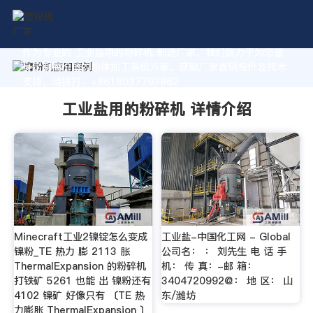
作为专业的 工业盐用的粉碎机 制造厂家，我们致力于为您量
身定制高价值的粉体加工系统方案。获取厂家直销报价及技术
支持，请拨打：+8618037793862
工业盐用的粉碎机 详情介绍
Minecraft工业2镍锭怎么变成
工业盐-中国化工网 - Global
镍粉_TE 热力 膨 2113 胀
公司名： ： 刘先生 电 话 手
ThermalExpansion 的粉碎机
机： 传 真：-邮 箱：
打铁矿 5261 也能 出 镍粉还有
3404720992@： 地 区： 山
4102 镍矿 好像只有 〔TE 热
东/潍坊
力膨胀 ThermalExpansion 〕