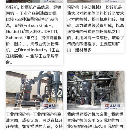
粉碎机, 粉磨机产品信息、经销
粉碎机（电动机械）_粉碎机是
网络 - 工业产品制造商查看、
将大尺寸的固体原料粉碎至要求
比较758种海量粉碎机产品信
尺寸的机械。粉碎机由粗碎、细
息，直接(Fritsch GmbH,
碎、风力输送等装置组成，以高
Guidetti/意大利GUIDETTI,
速撞击的形式达到粉碎机之目
Schenck /申克,)，提供询盘报
的。利用风能一次成粉，取消了
价、图片、。找专业优质粉碎
传统的筛选程序。主要应用矿
机，上DirectIndustry（工业
山，建材等多 …
在线展会）- 全球工业采购平
台。
工业用粉碎机-工业用粉碎机高
我的世界粉碎机怎么做_ 我的世
清大图，成交记录，可以选择旺
界粉碎机怎么用 25 我的世界工
旺在线，如实描述的店铺，支持
业2里的粉碎机怎么用 我的世界