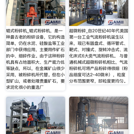
辊式粉碎机_辊式粉碎机，是一
超微粉碎_自20世纪40年代美国
种最古老的粉碎设备，它的构造
第一台工业气流粉碎机诞生以
简单，仍在水泥、硅酸盐等工业
来，现已有圆盘式、循环管式、
部门中获得应用，主要用作矿石
靶式、对撞式、旋转冲击式、流
的中、细碎作业。由于这种粉碎
化床式6大类气流粉碎机。 与普
机具有占地面积大、生产能力低
通机械式超微粉碎机相比，气流
等缺点，所以，在金属矿山很少
粉碎机可将产品粉碎得很细（粉
采用，被粉碎机所代替。但在小
品细度可达2~40微米），粒度
型矿山，或者处理贵重矿石，要
分布范围更窄，即粒度更均匀。
求泥化很小的重选厂