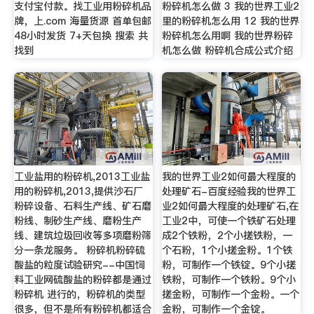
支付宝付款。找工业用粉碎机品
粉碎机怎么做 3 我的世界工业2
牌，上.com 海量货源 首单包邮
里的粉碎机怎么用 12 我的世界
48小时发货 7+天包换 搜索 共
粉碎机怎么用啊 我的世界粉碎
找到
机怎么做 粉碎机合成公式介绍
工业盐用的粉碎机,2013工业盐
我的世界工业2如何最大程度的
用的粉碎机,2013,提供沙石厂
处理矿石-百度经验我的世界工
粉碎设备、石料生产线、矿石磨
业2如何最大程度的处理矿石,在
粉线、制砂生产线、磨粉生产
工业2中，可使一个铁矿石处理
线、建筑垃圾回收等多项磨粉筛
成2个铁粉，2个小搓铁粉，一
分一条龙服务。 粉碎机粉碎硫
个石粉，1个小搓金粉。1个铁
酸盐的粒度试验研究--中国饲
粉，可制作一个铁锭。9个小搓
料工业网硫酸盐的粉碎都是通过
铁粉，可制作一个铁粉。9个小
粉碎机 进行的，粉碎机的类型
搓金粉，可制作一个金粉。一个
很多，但不是所有粉碎机都适合
金粉，可制作一个金锭。