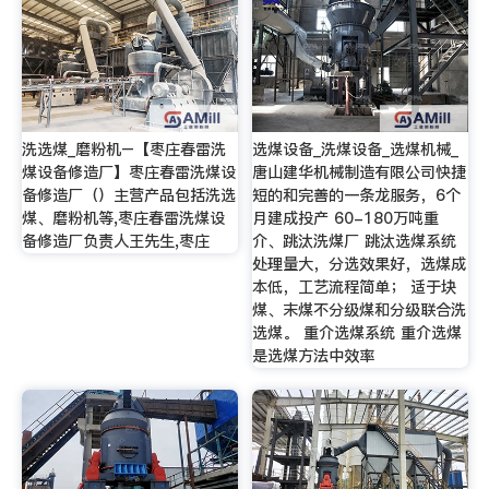
洗选煤_磨粉机–【枣庄春雷洗
选煤设备_洗煤设备_选煤机械_
煤设备修造厂】枣庄春雷洗煤设
唐山建华机械制造有限公司快捷
备修造厂（）主营产品包括洗选
短的和完善的一条龙服务，6个
煤、磨粉机等,枣庄春雷洗煤设
月建成投产 60-180万吨重
备修造厂负责人王先生,枣庄
介、跳汰洗煤厂 跳汰选煤系统
处理量大，分选效果好，选煤成
本低，工艺流程简单； 适于块
煤、末煤不分级煤和分级联合洗
选煤。 重介选煤系统 重介选煤
是选煤方法中效率