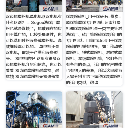
双齿辊磨粉机单电机跟双电机有
煤炭粉碎机_用于煤矸石-煤炭-
什么区别？ - Sogou洗煤厂磨
原煤等磨煤专用机械-河南红星
粉也就是煤块了，辊破现在的应
机器煤炭粉碎机是一类主要针对
用不算广的，比较受局限性，你
洗煤厂、砖厂等粉碎煤炭所用的
可以选用砂粉设备或磨粉机、高
专用机型。目前市场可用于煤炭
效细碎都可以的。 单电机还是
粉碎的机械有很多，如：移动式
双电机，取决于产量和设备型
磨粉机、锤式磨粉机、对辊式磨
号。 双电机的好 这里有很多双
粉机、双级磨粉机等，它们各自
齿辊磨粉机介绍和信息，你可以
有各自的亮点，适用的客户群体
看看 双齿辊磨粉机耐磨损、耐
也有很大的差异，所以这里就为
腐蚀 双齿辊磨粉机无需遮盖物
大家分别介绍下每种煤炭磨粉机
的适用类型，敬请