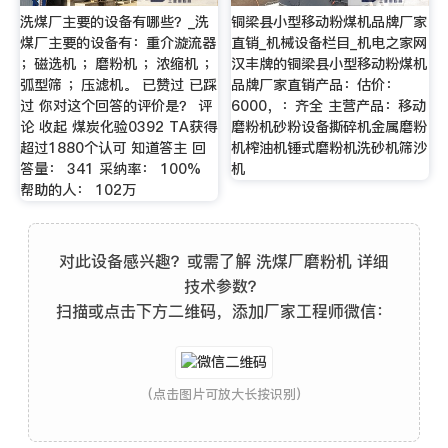
洗煤厂主要的设备有哪些？_洗
铜梁县小型移动粉煤机品牌厂家
煤厂主要的设备有：重介漩流器
直销_机械设备栏目_机电之家网
；磁选机 ；磨粉机 ；浓缩机 ；
汉丰牌的铜梁县小型移动粉煤机
弧型筛 ；压滤机。 已赞过 已踩
品牌厂家直销产品：估价：
过 你对这个回答的评价是？ 评
6000，：齐全 主营产品：移动
论 收起 煤炭化验0392 TA获得
磨粉机砂粉设备撕碎机金属磨粉
超过1880个认可 知道答主 回
机榨油机锤式磨粉机洗砂机筛沙
答量： 341 采纳率： 100%
机
帮助的人： 102万
对此设备感兴趣？或需了解 洗煤厂磨粉机 详细
技术参数？
扫描或点击下方二维码，添加厂家工程师微信：
(点击图片可放大长按识别)