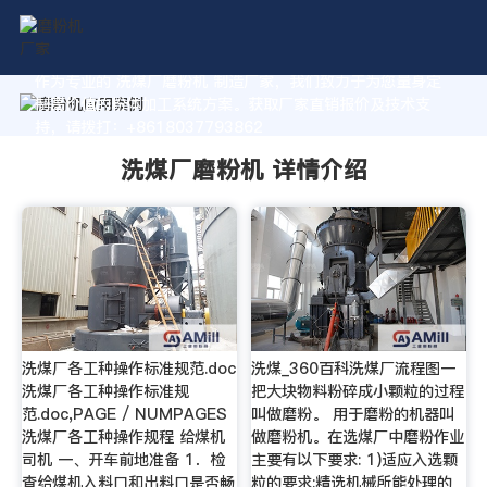
作为专业的 洗煤厂磨粉机 制造厂家，我们致力于为您量身定
制高价值的粉体加工系统方案。获取厂家直销报价及技术支
持，请拨打：+8618037793862
洗煤厂磨粉机 详情介绍
洗煤厂各工种操作标准规范.doc
洗煤_360百科洗煤厂流程图一
洗煤厂各工种操作标准规
把大块物料粉碎成小颗粒的过程
范.doc,PAGE / NUMPAGES
叫做磨粉。 用于磨粉的机器叫
洗煤厂各工种操作规程 给煤机
做磨粉机。在选煤厂中磨粉作业
司机 一、开车前地准备 1．检
主要有以下要求: 1)适应入选颗
查给煤机入料口和出料口是否畅
粒的要求;精选机械所能处理的