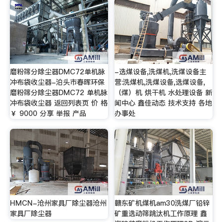
磨粉筛分除尘器DMC72单机脉
-选煤设备,洗煤机,洗煤设备主
冲布袋收尘器-泊头市春晖环保
营:洗煤机,洗煤设备,选煤设备,
磨粉筛分除尘器DMC72 单机脉
（煤）机 烘干机 水处理设备 新
冲布袋收尘器 返回列表页 价 格
闻中心 鑫佳动态 技术支持 各地
￥ 9000 分享 举报 产品
办事处
HMCN-沧州家具厂除尘器沧州
赣东矿机煤机am30洗煤厂铅锌
家具厂除尘器
矿重选动筛跳汰机工作原理 鑫