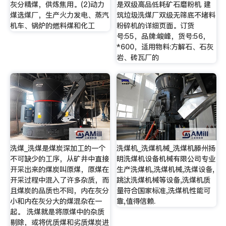
灰分精煤，供炼焦用。(2)动力
是双级高品低耗矿石磨粉机 建
煤选煤厂，生产火力发电、蒸汽
筑垃圾洗煤厂双级无筛底不堵料
机车、锅炉的燃料煤和化工
粉碎机的详细页面。订货
号:55，品牌:峻峰，货号:56，
*600，适用物料:方解石、石灰
岩、砖瓦厂的
洗煤_洗煤是煤炭深加工的一个
洗煤机_洗煤机械_洗煤机滕州扬
不可缺少的工序，从矿井中直接
明洗煤机设备机械有限公司专业
开采出来的煤炭叫原煤，原煤在
生产洗煤机,洗煤机械,洗煤设备,
开采过程中混入了许多杂质，而
跳汰洗煤机械等设备,洗煤机质
且煤炭的品质也不同，内在灰分
量符合国家标准,洗煤机性能可
小和内在灰分大的煤混杂在一
靠,值得信赖.
起。 洗煤就是将原煤中的杂质
剔除，或将优质煤和劣质煤炭进