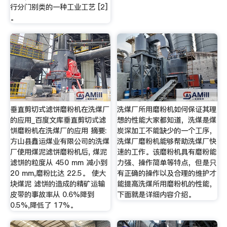
行分门别类的一种工业工艺 [2]
。
垂直剪切式滤饼磨粉机在洗煤厂
洗煤厂所用磨粉机如何保证其理
的应用_百度文库垂直剪切式滤
想的性能大家都知道，洗煤是煤
饼磨粉机在洗煤厂的应用 摘要:
炭深加工不能缺少的一个工序，
方山县鑫运煤业有限公司的洗煤
洗煤厂磨粉机能够帮助洗煤厂快
厂使用煤泥滤饼磨粉机后, 煤泥
速的工作。该磨粉机具有磨粉能
滤饼的粒度从 450 mm 减小到
力强、操作简单等特点，但是只
20 mm,磨粉比达 22.5。 使大
有正确的操作以及合理的维护才
块煤泥 滤饼的造成的精矿运输
能提高洗煤所用磨粉机的性能，
皮带的事故率从 0.6%降到
下面就是详细内容介绍。
0.5%,降低了 17%。