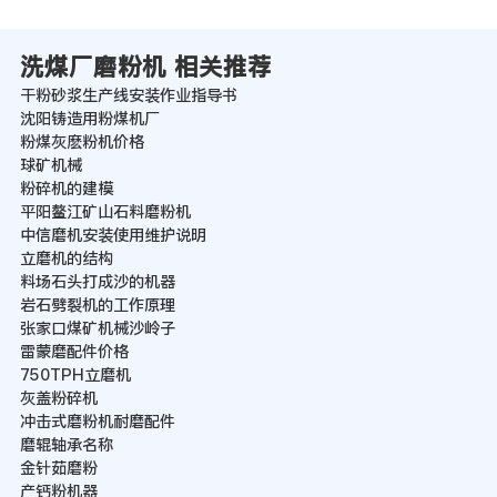
洗煤厂磨粉机 相关推荐
干粉砂浆生产线安装作业指导书
沈阳铸造用粉煤机厂
粉煤灰麽粉机价格
球矿机械
粉碎机的建模
平阳鳌江矿山石料磨粉机
中信磨机安装使用维护说明
立磨机的结构
料场石头打成沙的机器
岩石劈裂机的工作原理
张家口煤矿机械沙岭子
雷蒙磨配件价格
750TPH立磨机
灰盖粉碎机
冲击式磨粉机耐磨配件
磨辊轴承名称
金针茹磨粉
产钙粉机器