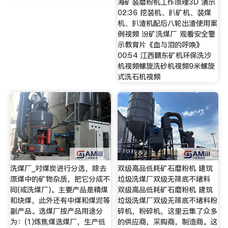
海矿装磨粉机工作原理3D 演示
02:36 挖装机、扒矿机、装煤
机、扒渣机配后八轮出渣使用案
例视频 汾矿洗煤厂 观看安全警
示教育片《血与泪的呼唤》
00:54 江西赣东矿机环保洗沙
机视频螺旋洗砂机视频9米螺旋
式洗石机视频
洗煤厂_对煤炭进行分选，除去
双级高品低耗矿石磨粉机 建筑
原煤中的矿物杂质，把它分成不
垃圾洗煤厂双级无筛底不堵料
同(或洗煤厂)。主要产品是精煤
双级高品低耗矿石磨粉机 建筑
和块煤，此外还有中煤和煤泥等
垃圾洗煤厂双级无筛底不堵料粉
副产品。选煤厂按产品用途分
碎机，粉碎机，这里云集了众多
为：(1)炼焦煤选煤厂，生产低
的供应商，采购商，制造商。这