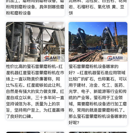
的加工，磨粉用到磨粉设备，磨
泥熟料、活性炭、白云石、花岗
粉用到磨粉设备，具体到哪些磨
岩、石榴籽石、氧化铁 黄、豆
粉和磨粉设备
饼
性价比高的萤石雷蒙磨粉机-红
萤石雷蒙磨粉机设备哪家的
星机器红星萤石雷蒙磨粉机在市
好？-红星机器萤石是应用领域
场上一直以物美价廉著称，同
比较广的矿石，也称氟石，可以
比%左右。红星能够如此让利，
用于建材、冶金、化工、医药、
自然是有强大的实力做支撑。红
光学、电子、新能源等行业和传
星自成立以来，三十多年间一直
统的产业等。萤石用于工业领
坚持诚信为本，质量为上的宗
域，需要磨粉机设备进行加工磨
旨，坚持用户至上，为红星赢得
粉，常用的就是雷蒙磨粉机了。
了良好的口碑。
那么萤石雷蒙磨粉机设备哪家的
好呢？