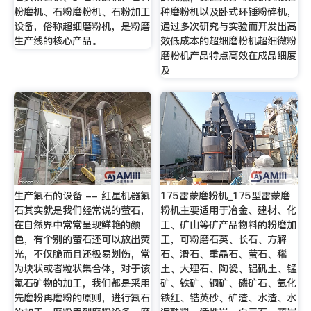
粉磨机、石粉磨粉机、石粉加工
种磨粉机以及卧式环锤粉碎机，
设备，俗称超细磨粉机，是粉磨
通过多次研究与实验而开发出高
生产线的核心产品。
效低成本的超细磨粉机超细微粉
磨粉机产品特点高效在成品细度
及
生产氟石的设备 -- 红星机器氟
175雷蒙磨粉机_175型雷蒙磨
石其实就是我们经常说的萤石，
粉机主要适用于冶金、建材、化
在自然界中常常呈现鲜艳的颜
工、矿山等矿产品物料的粉磨加
色，有个别的萤石还可以放出荧
工，可粉磨石英、长石、方解
光，不仅脆而且还极易划伤，常
石、滑石、重晶石、萤石、稀
为块状或者粒状集合体，对于该
土、大理石、陶瓷、铝矾土、锰
氟石矿物的加工，我们都是采用
矿、铁矿、铜矿、磷矿石、氧化
先磨粉再磨粉的原则，进行氟石
铁红、锆英砂、矿渣、水渣、水