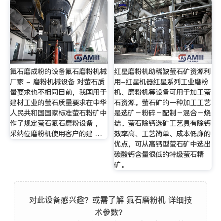
氟石磨成粉的设备氟石磨粉机械
红星磨粉机助稀缺萤石矿资源利
厂家 - 磨粉机械设备 对萤石质
用-红星机器红星系列工业磨粉
量要求也不相同目前，我国用于
机、磨粉机等设备可用于加工萤
建材工业的萤石质量要求在中华
石资源。萤石矿的一种加工工艺
人民共和国国家标准萤石粉矿中
是选矿－粉碎－配制－混合－烧
作了规定萤石氟石磨粉设备 ，
结。萤石除钙选矿工艺具有除钙
采纳位磨粉机使用客户的建 …
效率高、工艺简单、成本低廉的
优点，可从高钙型萤石矿中选出
碳酸钙含量很低的特级萤石精
矿。
对此设备感兴趣？或需了解 氟石磨粉机 详细技
术参数？