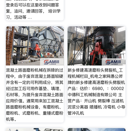
登录后可以在这里收到问题答
复，追问，邀请回答， 培训学
习，活动等 …
混凝土路面磨粉机械在拆除的过
新乡修建高速磨粉头劈裂机_工
程中，由于废弃混凝土路面较硬
程机械栏目_机电之家网愚公斧
并含有一定的可利用成分，将其
牌的新乡修建高速磨粉头劈裂机
经过加工后可用作基垫、填埋、
产品：估价：6980，：00002
石材等，为提升废弃混凝土路面
中德科工机械制造有限公司 主
应用价值。通常用来加工混凝土
营产品：开山机 劈裂棒 压滤机
路面磨粉机械设备，有磨粉机、
泥浆分离器 喷播机 冷弯机 小导
磨粉机、式磨粉机、重锤式磨粉
管冲孔机
机等。