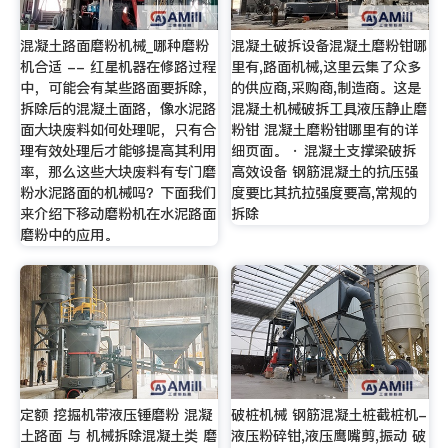
混凝土路面磨粉机械_哪种磨粉
混凝土破拆设备混凝土磨粉钳哪
机合适 -- 红星机器在修路过程
里有,路面机械,这里云集了众多
中，可能会有某些路面要拆除，
的供应商,采购商,制造商。这是
拆除后的混凝土面路，像水泥路
混凝土机械破拆工具液压静止磨
面大块废料如何处理呢，只有合
粉钳 混凝土磨粉钳哪里有的详
理有效处理后才能够提高其利用
细页面。 · 混凝土支撑梁破拆
率，那么这些大块废料有专门磨
高效设备 钢筋混凝土的抗压强
粉水泥路面的机械吗？下面我们
度要比其抗拉强度要高,常规的
来介绍下移动磨粉机在水泥路面
拆除
磨粉中的应用。
定额 挖掘机带液压锤磨粉 混凝
破桩机械 钢筋混凝土桩截桩机-
土路面 与 机械拆除混凝土类 磨
液压粉碎钳,液压鹰嘴剪,振动 破