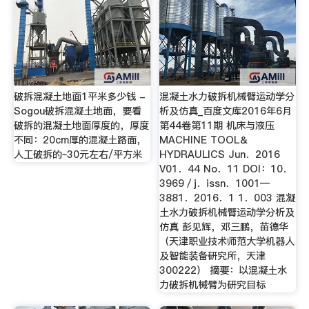
破拆混凝土地面1平米多少钱 -
混凝土水力破拆机械臂运动学分
Sogou破拆混凝土地面，要看
析及仿真_百度文库2016年6月
破拆的混凝土地面厚度的，厚度
第44卷第11期 机床与液压
不同：20cm厚的混凝土路面，
MACHINE TOOL＆
人工破拆的~30元左右/平方米
HYDRAULICS Jun．2016
V01．44 No．11 DOI：10．
3969／j．issn．1001—
3881．2016．1 1．003 混凝
土水力破拆机械臂运动学分析及
仿真 彭见辉，邓三鹏，苗德华
（天津职业技术师范大学机器人
及智能装备研究所，天津
300222） 摘要：以混凝土水
力破拆机械臂为研究目标