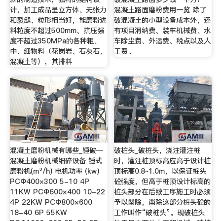
计，加工成品呈立方体、无张力
混凝土路面磨粉费用一览 除了
和裂缝、粒形相当好，能磨粉进
破混凝土的小型设备成本外，还
料粒度不超过500mm、抗压强
有项目消纳费、装车机械费、水
度不超过350MPa的各种粗、
车除尘费、外运费、税点以及人
中、细物料（花岗岩、石灰石、
工费。
混凝土等），其排料
混凝土磨粉机械有哪些_锤破—
破桩头_破桩头，浇注灌注桩
混凝土磨粉机械细碎设备 锤式
时，灌注桩顶标高应高于设计桩
磨粉机(m³/h) 电机功率 (kw)
顶标高0.8~1.0m，以保证桩头
PCΦ400×300 5-10 4P
砼强度，但高于桩顶设计标高的
11KW PCΦ600×400 10-22
桩头部分在后续工序施工时必须
4P 22KW PCΦ800×600
予以凿除，凿除这部分桩头砼的
18-40 6P 55KW
工作叫作“破桩头”。现破桩头