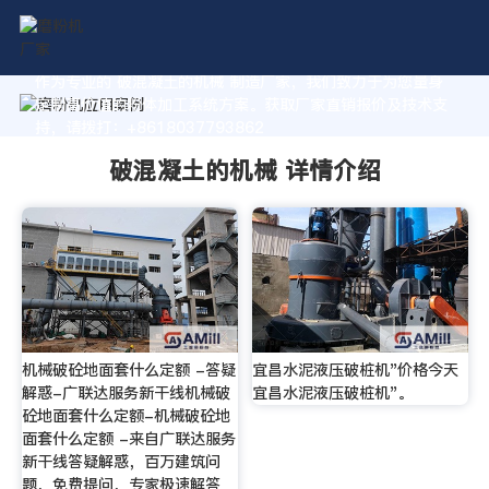
作为专业的 破混凝土的机械 制造厂家，我们致力于为您量身
定制高价值的粉体加工系统方案。获取厂家直销报价及技术支
持，请拨打：+8618037793862
破混凝土的机械 详情介绍
机械破砼地面套什么定额 -答疑
宜昌水泥液压破桩机"价格今天
解惑-广联达服务新干线机械破
宜昌水泥液压破桩机"。
砼地面套什么定额-机械破砼地
面套什么定额 -来自广联达服务
新干线答疑解惑，百万建筑问
题，免费提问，专家极速解答