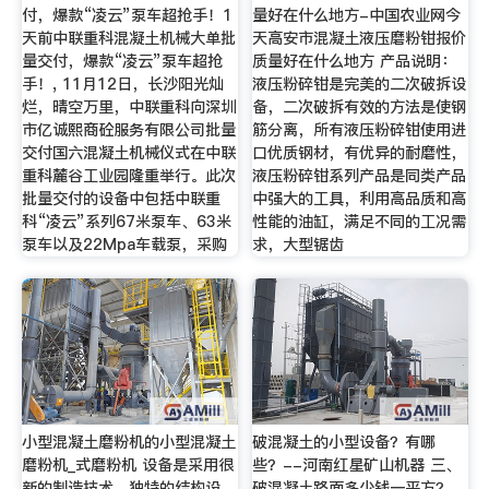
付，爆款“凌云”泵车超抢手！1
量好在什么地方-中国农业网今
天前中联重科混凝土机械大单批
天高安市混凝土液压磨粉钳报价
量交付，爆款“凌云”泵车超抢
质量好在什么地方 产品说明：
手！, 11月12日，长沙阳光灿
液压粉碎钳是完美的二次破拆设
烂，晴空万里，中联重科向深圳
备，二次破拆有效的方法是使钢
市亿诚熙商砼服务有限公司批量
筋分离，所有液压粉碎钳使用进
交付国六混凝土机械仪式在中联
口优质钢材，有优异的耐磨性，
重科麓谷工业园隆重举行。此次
液压粉碎钳系列产品是同类产品
批量交付的设备中包括中联重
中强大的工具，利用高品质和高
科“凌云”系列67米泵车、63米
性能的油缸，满足不同的工况需
泵车以及22Mpa车载泵，采购
求，大型锯齿
小型混凝土磨粉机的小型混凝土
破混凝土的小型设备？有哪
磨粉机_式磨粉机 设备是采用很
些？--河南红星矿山机器 三、
新的制造技术，独特的结构设
破混凝土路面多少钱一平方？