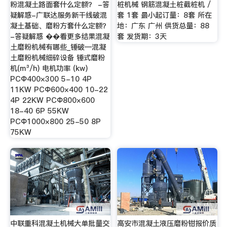
粉混凝土路面套什么定额？ -答
桩机械 钢筋混凝土桩截桩机 /
疑解惑-广联达服务新干线破混
套 1套 最小起订量：8套 所在
凝土基础、磨粉方套什么定额？
地：广东 广州 供货总量：88
-答疑解惑 ��看更多结果混凝
套 发货期：3天
土磨粉机械有哪些_锤破—混凝
土磨粉机械细碎设备 锤式磨粉
机(m³/h) 电机功率 (kw)
PCΦ400×300 5-10 4P
11KW PCΦ600×400 10-22
4P 22KW PCΦ800×600
18-40 6P 55KW
PCΦ1000×800 25-50 8P
75KW
中联重科混凝土机械大单批量交
高安市混凝土液压磨粉钳报价质