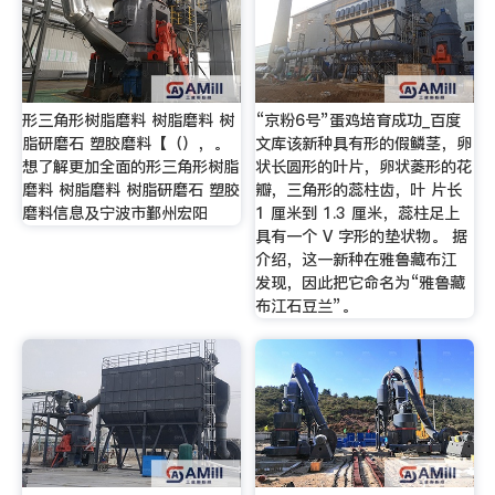
形三角形树脂磨料 树脂磨料 树
“京粉6号”蛋鸡培育成功_百度
脂研磨石 塑胶磨料【（），。
文库该新种具有形的假鳞茎，卵
想了解更加全面的形三角形树脂
状长圆形的叶片，卵状菱形的花
磨料 树脂磨料 树脂研磨石 塑胶
瓣，三角形的蕊柱齿，叶 片长
磨料信息及宁波市鄞州宏阳
1 厘米到 1.3 厘米，蕊柱足上
具有一个 V 字形的垫状物。 据
介绍，这一新种在雅鲁藏布江
发现，因此把它命名为“雅鲁藏
布江石豆兰”。