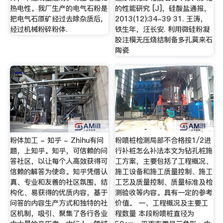
热电性。我厂生产的电气石粉是
的性能研究 [J]，硅酸盐通报，
把电气石原矿经过去除杂质后,
2013(12):34-39 31. 王涛，
经过机械粉碎粉体.
铁生年，汪长安. 利用微硅粉凝
胶注模无压烧结制备多孔莫来石
陶瓷
粉体加工 - 知乎 - Zhihu有问
粉喷桩检测局部不合格按1/2进
题，上知乎。知乎，可信赖的问
行补桩怎么补法本文为钻孔桩施
答社区，以让每个人高效获得可
工方案，主要包括了工程概况、
信赖的解答为使命。知乎凭借认
施工设备和施工质量控制、施工
真、专业和友善的社区氛围，结
工艺及质量控制、质量标准及检
构化、易获得的优质内容，基于
测验收等内容。具有一定的参考
问答的内容生产方式和独特的社
价值。 一、工程概况及主要工
区机制，吸引、聚集了各行各业
程数量 本段粉喷桩直径为