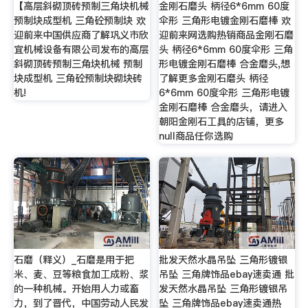
【高层斜砌顶砖预制三角块机械
金刚石磨头 柄径6*6mm 60度
预制块成型机 三角砼预制块 欢
伞形 三角形电镀金刚石磨棒 欢
迎前来中国供应商了解巩义市欣
迎前来网选购热销商品金刚石磨
宜机械设备有限公司发布的高层
头 柄径6*6mm 60度伞形 三角
斜砌顶砖预制三角块机械 预制
形电镀金刚石磨棒 合金磨头,想
块成型机 三角砼预制块砌块砖
了解更多金刚石磨头 柄径
机!
6*6mm 60度伞形 三角形电镀
金刚石磨棒 合金磨头，请进入
朝阳金刚石工具的店铺，更多
null商品任你选购
石磨（释义）_石磨是用于把
批发天然水晶吊坠 三角形镀银
米、麦、豆等粮食加工成粉、浆
吊坠 三角牌饰品ebay速卖通 批
的一种机械。开始用人力或畜
发天然水晶吊坠 三角形镀银吊
力，到了晋代，中国劳动人民发
坠 三角牌饰品ebay速卖通热