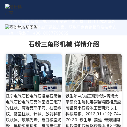
作为专业的 石粉三角形机械 制造厂家，我们致力于为您量身
定制高价值的粉体加工系统方案。获取厂家直销报价及技术支
持，请拨打：+8618037793862
石粉三角形机械 详情介绍
辽宁电气石粉电气石温泉石黑色
铁生年-机械工程学院-青海大
电气石粉电气石晶体呈近三角形
学研究生院利用微硅粉固相反应
的柱状，两端晶形不同，柱面纵
制备莫来石粉体工艺研究 [J],
纹，常呈柱状、针状、放射状和
科技导报，2013,31 (12): 74-
块状体。玻璃光泽，断口松脂光
79 30. 铁生年, 姜雄. 青海湖周
泽，半透明至透明。有压电性和
边沙漠化沙粒及石膏中掺入沙粒