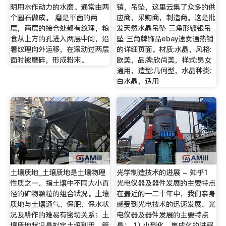
明用水作动力的水磨。通常由两
销，吊坠，这里云集了众多的供
个圆石做成。 磨是平面的两
应商，采购商，制造商。这是批
层，两层的接合处都有纹理，粮
发天然水晶吊坠 三角形镀银吊
食从上方的孔进入两层中间，沿
坠 三角牌饰品ebay速卖通热销
着纹理向外运移，在滚动过两层
的详细页面。材质:水晶，风格:
面时被磨碎，形成粉末。
欧美，品牌:欣尚美，样式:男女
通用，造型:几何型，水晶种类:
白水晶，适用
土壤质地_土壤质地是土壤物理
光学制造技术的进展 - 知乎1
性质之一。指土壤中不同大小直
光电仪器及器件发展的主要特点
径的矿物颗粒的组合状况。土壤
在最近的一二十年中，我们亲身
质地与土壤通气、保肥、保水状
感受到光电技术的迅速发展。光
况及耕作的难易有密切关系；土
电仪器及器件发展的主要特点
壤质地状况是拟定土壤利用、管
是： 1) 小型化、集成化的进程