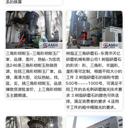
系的换算
三角形棕刚玉-三角形棕刚玉厂
树脂正三角研磨石-东莞市天亿
家、品牌、图片、热帖-为您优
研磨机械有限公司1.树脂研磨石
选246条三角形棕刚玉热销货
的形状：形，三角形，半圆形，
源，包括三角形棕刚玉厂家，品
星形等可定制，根据不同大小的
牌，高清大图，论坛热帖。找，
工件 2.树脂研磨石的细粉号数
逛，买，挑三角形棕刚玉，品质
500号----1000号，可满足不
爆款货源批发价，上三角形棕刚
同工件的去毛刺研磨抛光技术要
玉主题频道。
求 3.树脂研磨石的颜色可供选
择，满足消费者的要求 4.适用
于工件的粗中精抛光的要求。