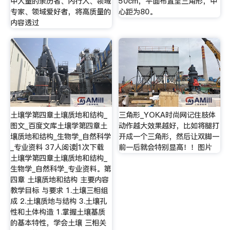
中大量的亲历者、内行人、领域
50cm，平面布置呈三角形，中
专家、领域爱好者，将高质量的
心距为80。
内容透过
土壤学第四章土壤质地和结构_
三角形_YOKA时尚网记住肢体
图文_百度文库土壤学第四章土
动作越大效果越好，比如将腿打
壤质地和结构_生物学_自然科学
开成一个三角形，然后让双脚一
_专业资料 37人阅读|1次下载
前一后就会特别显高！！图片
土壤学第四章土壤质地和结构_
生物学_自然科学_专业资料。第
四章 土壤质地和结构 主要内容
教学目标 与要求 1.土壤三相组
成 2.土壤质地与结构 3.土壤孔
性和土体构造 1.掌握土壤基质
的基本特性，学会土壤 三相关