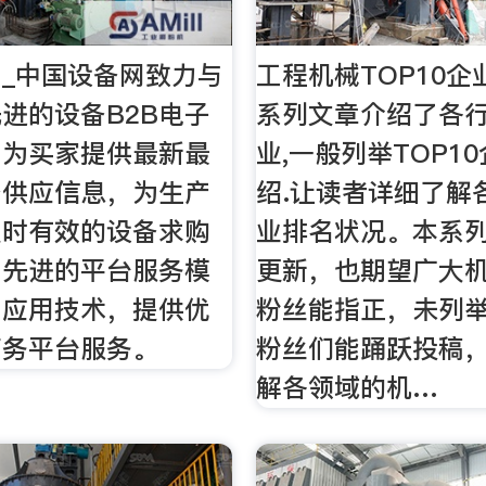
_中国设备网致力与
工程机械TOP10企业
进的设备B2B电子
系列文章介绍了各
，为买家提供最新最
业,一般列举TOP1
备供应信息，为生产
绍.让读者详细了解
及时有效的设备求购
业排名状况。本系
出先进的平台服务模
更新，也期望广大
网应用技术，提供优
粉丝能指正，未列
商务平台服务。
粉丝们能踊跃投稿
解各领域的机…