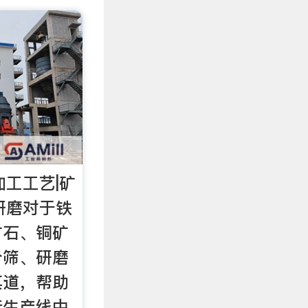
加工工艺|矿
研磨对于铁
矿石、铜矿
分筛、研磨
其道，帮助
行生产线中