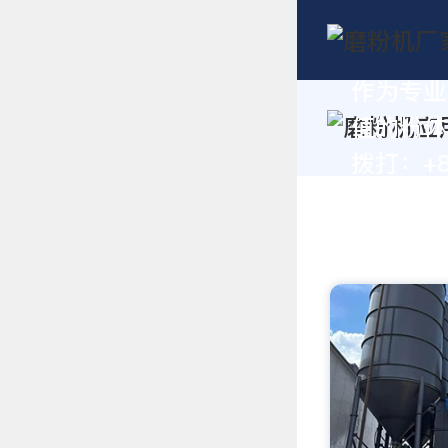
作为专业
值的粉体
拨打：+86