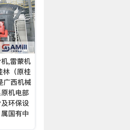
机,雷蒙机
桂林（原桂
，是广西机械
系原机电部
粉及环保设
，属国有中