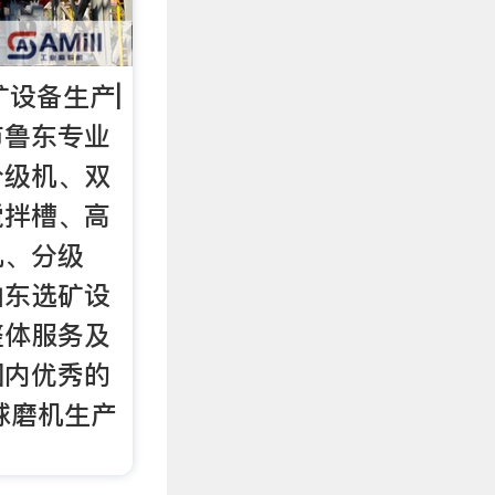
矿设备生产|
市鲁东专业
分级机、双
搅拌槽、高
机、分级
山东选矿设
整体服务及
国内优秀的
球磨机生产