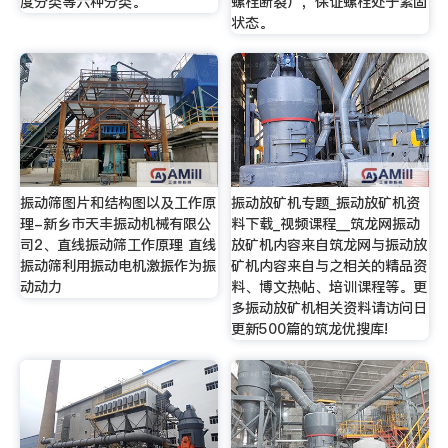
度分类等六种分类。
螺栓断裂），保证螺栓处于紧固
状态。
振动筛图片和结构图以及工作原
振动放矿机专题_振动放矿机资
理-新乡市天丰振动机械有限公
料下载_视频课程__筑龙网振动
司2、直线振动筛工作原理 直线
放矿机内容来自筑龙网与振动放
振动筛利用振动电机激振作为振
矿机内容来自与之相关的精品资
动动力
料、博文热帖、培训课程等。更
多振动放矿机相关资料请访问日
更新500篇的筑龙优搜库!