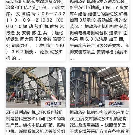
振动放矿机的技术改造及安装_
振动放矿机的技术改造及安装_
冶金/矿山/地质_工程 - 百度文
冶金/矿山/地质_工程 - 百度文
库： 文 章编 号 ：0 8— 7 3 2
库4 结语 组装后的振动放 矿机
1 ）3－ 0 9— 2 10 32 （00
如图 3所示: 3 振动放矿机的安
0 0 1 0 振 动 放矿 机 的技 术
装 3. 1 振动放矿机电机的安装
改造 及 安装 苏 生 兵 （ 通化
振动电机与振动台板 连接平 面
钢铁集 团大栗 子矿业有 限责任
均采 用 6. 3 光洁度 加工 面,
公 司新力矿 ， 吉林 临江 140
平面度应符合 9级公差要求。底
） 3 6 2 摘要 ： 绍振 动放矿
脚安装或法兰 安装螺栓 强度不
机 的 …
…
ZFK系列放矿机_ZFK系列放矿
振动放矿机的结构改进及应用实
机是替代重放矿和闸门放矿的新
践_百度文库振动放矿机的结构
型产品。结构本机由矿箱、振动
改进及应用实践 - 浅眼留矿及
电机、减震系统及机架等部分组
干式充填等采矿方法在各中段溜