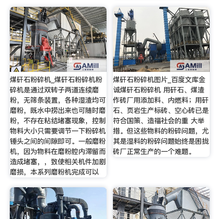
煤矸石粉碎机_煤矸石粉碎机粉
煤矸石粉碎机图片_百度文库金
碎机是通过双转子两道连续磨
诚煤矸石粉碎机 用矸石、煤渣
粉，无筛条装置，各种湿渣均可
作砖厂用添加料、内燃料；用矸
磨粉，既水中捞出来也可随时磨
石、页岩生产标砖、空心砖已是
粉，不存在粘结堵塞现象，控制
符合国策、造福社会的重 大举
物料大小只需要调节一下粉碎机
措。但这些物料的粉碎问题，尤
锤头之间的间隙即可。一般磨粉
其是湿料的粉碎问题始终是困拢
机，因为物料在磨粉腔内滞留而
砖厂正常生产的一个难题。
造成堵塞，，致使相关机件加剧
磨损，本系列磨粉机完成可以