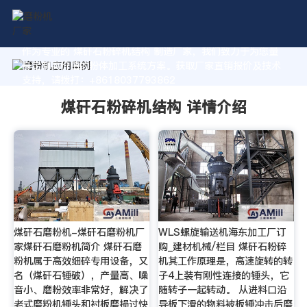
作为专业的 煤矸石粉碎机结构 制造厂家，我们致力于为您量
身定制高价值的粉体加工系统方案。获取厂家直销报价及技术
支持，请拨打：+8618037793862
煤矸石粉碎机结构 详情介绍
煤矸石磨粉机-煤矸石磨粉机厂
WLS螺旋输送机海东加工厂订
家煤矸石磨粉机简介 煤矸石磨
购_建材机械/栏目 煤矸石粉碎
粉机属于高效细碎专用设备，又
机其工作原理是，高速旋转的转
名（煤矸石锤破），产量高、噪
子4上装有刚性连接的锤头，它
音小、磨粉效率非常好，解决了
随转子一起转动。 从进料口沿
老式磨粉机锤头和衬板磨损过快
导板下滑的物料被板锤冲击后磨