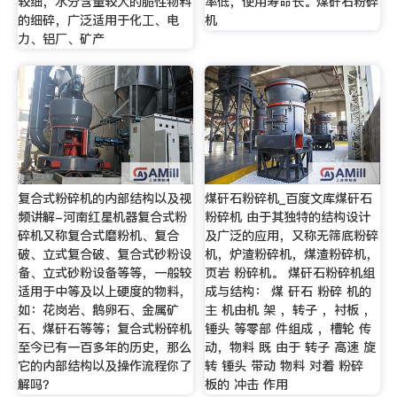
较细，水分含量较大的脆性物料
率低，使用寿命长。煤矸石粉碎
的细碎，广泛适用于化工、电
机
力、铝厂、矿产
复合式粉碎机的内部结构以及视
煤矸石粉碎机_百度文库煤矸石
频讲解-河南红星机器复合式粉
粉碎机 由于其独特的结构设计
碎机又称复合式磨粉机、复合
及广泛的应用，又称无筛底粉碎
破、立式复合破、复合式砂粉设
机，炉渣粉碎机，煤渣粉碎机，
备、立式砂粉设备等等，一般较
页岩 粉碎机。 煤矸石粉碎机组
适用于中等及以上硬度的物料，
成与结构： 煤 矸石 粉碎 机的
如：花岗岩、鹅卵石、金属矿
主 机由机 架 ，转子 ，衬板 ，
石、煤矸石等等；复合式粉碎机
锤头 等零部 件组成 ，槽轮 传
至今已有一百多年的历史，那么
动，物料 既 由于 转子 高速 旋
它的内部结构以及操作流程你了
转 锤头 带动 物料 对着 粉碎
解吗？
板的 冲击 作用