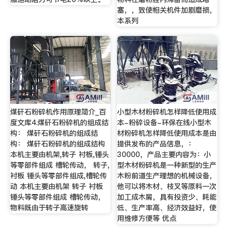
塞，，致使相关机件加剧磨损，
本系列
煤矸石粉碎机作用原理简介_百
小型木材粉碎机怎样降低使用成
度文库4.煤矸石粉碎机的组成结
本-粉碎设备-环保在线小型木
构： 煤矸石粉碎机的组成结
材粉碎机怎样降低使用成本是由
构： 煤矸石粉碎机的组成结构
提供发布的产品信息，：
本机主要由机架,转子 衬板,锤头
30000，产品主要内容为：小
等零部件组成 槽轮传动， 转子,
型木材粉碎机是一种新型的生产
衬板 锤头等零部件组成,槽轮传
木粉前道生产理想的机械设备，
动 本机主要由机架 转子 衬板
他可以将木材、枝叉等原料一次
锤头等零部件组成 槽轮传动，
加工成木屑，具有投资少、耗能
物料既由于转子高速旋转
低、生产率高、经济效益好，使
用维修方便等 优点