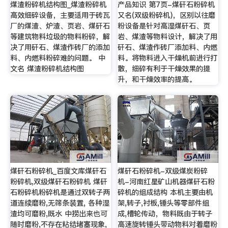
煤渣粉碎机结构图_煤渣粉碎机
产品知识 第7页-煤矸石粉碎机
高效细碎设备，主要适用于砖瓦
又名(双级粉碎机)，区别以往磨
厂的煤渣、炉渣、页岩、煤矸石
粉设备是针对高湿煤矸石、页
等建筑物料垃圾的物料粉碎，解
岩、煤渣等物料设计，解决了用
决了用矸石、煤渣作砖厂的添加
矸石、煤渣作砖厂添加料、内燃
料、内燃料粉碎难的问题。 中
料。将物料进入干燥机前进行打
文名 煤渣粉碎机结构图
散，细碎有利于干燥效果的提
升，和干燥效率的提高。
煤矸石粉碎机_百度文库煤矸石
煤矸石粉碎机-双级煤炭粉碎
粉碎机,双级煤矸石粉碎机 煤矸
机-河南红星矿山机器煤矸石粉
石粉碎机粉碎机是通过双转子两
碎机的组成结构 本机主要由机
道连续磨粉,无筛条装置, 各种湿
架,转子,衬板,锤头等零部件组
渣均可磨粉,既水 中捞出来也可
成,槽轮传动，物料既由于转子
随时磨粉,不存在粘结堵塞现象,
高速旋转锤头带动物料对着磨粉