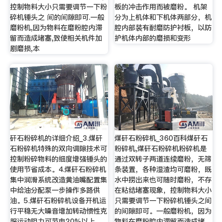
控制物料大小只需要调节一下粉
板的冲击作用而被磨粉。 机架
碎机锤头之 间的间隙即可.一般
分为上机体和下机体两部分，机
磨粉机,因为物料在磨粉腔内滞
腔内部装有耐磨防护衬板，以防
留而造成堵塞,致使相关机件加
护机体内部的磨损和变形
剧磨损,本
矸石粉碎机的详细介绍_3.煤矸
煤矸石粉碎机_360百科煤矸石
石粉碎机特殊的双向调隙技术可
粉碎机,煤矸石粉碎机粉碎机是
控制粉碎物料的细度增强锤头的
通过双转子两道连续磨粉，无筛
使用节省成本。4.煤矸石粉碎机
条装置，各种湿渣均可磨粉，既
集中润滑系统改造黄油嘴配置集
水中捞出来也可随时磨粉，不存
中给油分配泵一步操作多路供
在粘结堵塞现象，控制物料大小
油。5.煤矸石粉碎机设备开机运
只需要调节一下粉碎机锤头之间
行平稳无大噪音增加转动惯性克
的间隙即可。一般磨粉机，因为
服运动阻力可节电20%以上。
物料在磨粉腔内滞留而造成堵