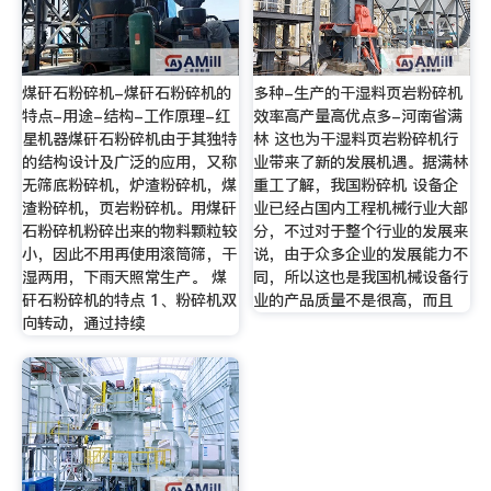
煤矸石粉碎机-煤矸石粉碎机的
多种-生产的干湿料页岩粉碎机
特点-用途-结构-工作原理-红
效率高产量高优点多-河南省满
星机器煤矸石粉碎机由于其独特
林 这也为干湿料页岩粉碎机行
的结构设计及广泛的应用，又称
业带来了新的发展机遇。据满林
无筛底粉碎机，炉渣粉碎机，煤
重工了解，我国粉碎机 设备企
渣粉碎机，页岩粉碎机。用煤矸
业已经占国内工程机械行业大部
石粉碎机粉碎出来的物料颗粒较
分，不过对于整个行业的发展来
小，因此不用再使用滚筒筛，干
说，由于众多企业的发展能力不
湿两用，下雨天照常生产。 煤
同，所以这也是我国机械设备行
矸石粉碎机的特点 1、粉碎机双
业的产品质量不是很高，而且
向转动，通过持续