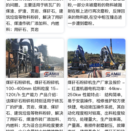
的问题。 主要适用于砖瓦厂的
粉,一部分未被磨粉的物料被抛
煤渣、炉渣、页岩、煤矸石，建
射在板上进行再次磨粉，反弹回
筑垃圾等物料粉碎，解决了用矸
来的物料群,在空中相互撞击进
石、煤渣作砖厂添加料、内燃
一步遭到磨粉。
料；用矸石、页岩
煤矸石粉碎机，煤矸石粉碎机
煤矸石粉碎机生产厂家及报价 -
100-400mm 给料粒度 15-
- 红星机器电机功率：44kw-
120t/h 生产能力 产品介绍：
250kw 性能特点： 结构简单，
该煤矸石粉碎机特别适用于砖瓦
易于安装操作，检修维护较方便
厂的炉渣、页岩、煤渣、煤矸
快捷，电动液压操作系统，其自
石、建筑垃圾等物料粉碎，解决
动化程度相对较高，出料粒度较
了用矸石、煤渣作砖厂添加料、
均匀，处理量大，生产效率高，
内燃料；尤为适合出料粒度要求
产量高。易损件耐磨耐压，故障