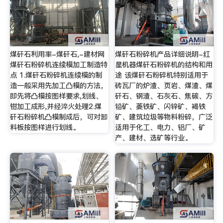
煤矸石利用率-煤矸石,-建材网
煤矸石粉碎机产品详细说明-红
煤矸石粉碎机连续模加工制造特
星机器煤矸石粉碎机的结构和用
点 1.煤矸石粉碎机连续模的制
途 该煤矸石粉碎机特别适用于
造一般采用先加工凸模的方法，
砖瓦厂的炉渣、页岩、煤渣、煤
即先将凸模按图样要求,划线、
矸石、钢渣、石灰石、焦碳、方
钳加工成形,并经淬火处理2.煤
铅矿、菱铁矿、闪锌矿、褐铁
矸石粉碎机凸模制成后，可对卸
矿、建筑垃圾等物料粉碎，广泛
料板按图样进行划线。
适用于化工、电力、铝厂、矿
产、建材、选矿等行业。