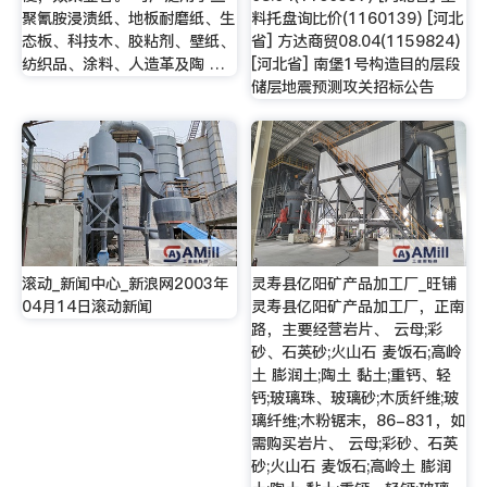
聚氰胺浸渍纸、地板耐磨纸、生
料托盘询比价(1160139) [河北
态板、科技木、胶粘剂、壁纸、
省] 方达商贸08.04(1159824)
纺织品、涂料、人造革及陶 …
[河北省] 南堡1号构造目的层段
储层地震预测攻关招标公告
滚动_新闻中心_新浪网2003年
灵寿县亿阳矿产品加工厂_旺铺
04月14日滚动新闻
灵寿县亿阳矿产品加工厂，正南
路，主要经营岩片、 云母;彩
砂、石英砂;火山石 麦饭石;高岭
土 膨润土;陶土 黏土;重钙、轻
钙;玻璃珠、玻璃砂;木质纤维;玻
璃纤维;木粉锯末，86-831，如
需购买岩片、 云母;彩砂、石英
砂;火山石 麦饭石;高岭土 膨润