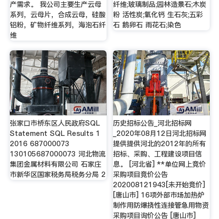
产需求。 我公司主要生产云母
纤维;玻璃制品;园林造景石;木炭
系列，云母片，合成云母，硅酸
粉 活性炭;氧化钙 生石灰;五彩
铝粉，矿物纤维系列，海泡石纤
石 鹅卵石 雨花石;染色
维
张家口市桥东区人民政府SQL
历史招标公告_河北招标网
Statement SQL Results 1
_2020年08月12日河北招标网
2016 687000073
提供提供河北的2012年的所有
130105687000073 河北物流
招标、采购、工程建设项目信
集团金属材料有限公司 石家庄
息。 [河北省] **单位网上竞价
市新华区国家税务局税务分局 2
采购项目竞价公告
202008121943[未开始竞价]
[唐山市] 16项外部市场加热炉
制作用防爆挠性连接管急用物资
采购项目询价公告 [唐山市]