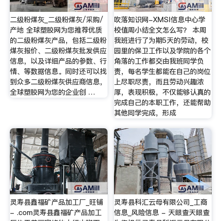
二级粉煤灰_二级粉煤灰/采购/
吹落知识网-XMSI信息中心学
产地 全球塑胶网为您推荐优质
校值周小结全文怎么写？ 本周
的二级粉煤灰产品，包括二级粉
我班进行了为期5天的劳动，校
煤灰报价、二级粉煤灰批发供应
园里的保卫工作以及学院的各个
信息，以及详细产品的参数、行
角落的工作都交由我班同学负
情、等数据信息。同时还可以找
责，每名学生都能在自己的岗位
到众多二级粉煤灰供应商信息，
上尽职尽责，而且劳动兴趣浓
全球塑胶网为您的企业创 …
厚，表现积极，不仅能够认真的
完成自己的本职工作，还能帮助
其他同学完成，形成
灵寿县鑫福矿产品加工厂_旺铺
灵寿县科汇云母有限公司_工商
- .com灵寿县鑫福矿产品加工
信息_风险信息 - 天眼查天眼查