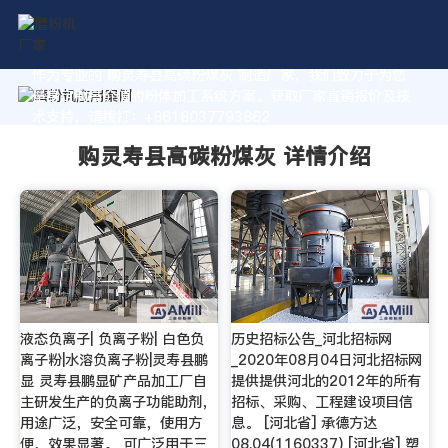
作为专业的 购灵寿县高碳粉煤灰 制造厂家，我们致力于为您
量身定制高价值的粉体加工系统方案。获取厂家直销报价及技
术支持，请拨打：+8618037793862
购灵寿县高碳粉煤灰 详情介绍
液态负离子| 负离子粉| 白色负
历史招标公告_河北招标网
离子粉|水溶负离子粉|灵寿县鹏
_2020年08月04日河北招标网
显 灵寿县鹏显矿产品加工厂自
提供提供河北的2012年的所有
主研发生产的负离子功能助剂，
招标、采购、工程建设项目信
用途广泛，安全可靠，使用方
息。 [河北省] 承德方达
便，效果显著。 可广泛用于三
08.04(1160337) [河北省] 塑