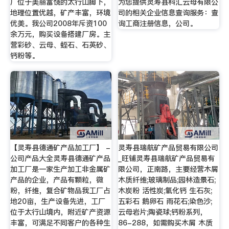
厂位于美丽富饶的太行山脚下，
为您提供灵寿县科汇云母有限公
地理位置优越，矿产丰富，环境
司的相关企业信息查询服务：查
优美。我公司2008年斥资100
询工商注册信息，公司。
余万元，购买设备搭建厂房。主
营彩砂、云母、蛭石、石英砂、
钙粉等。
【灵寿县德通矿产品加工厂】 -
灵寿县瑞航矿产品贸易有限公司
公司产品大全灵寿县德通矿产品
_旺铺灵寿县瑞航矿产品贸易有
加工厂是一家生产加工非金属矿
限公司，正南路，主要经营木屑
产品的企业，产品有颗粒，微
木质纤维;玻璃制品;园林造景石;
粉，纤维，复合矿物品我工厂占
木炭粉 活性炭;氧化钙 生石灰;
地20亩，生产设备先进，工厂
五彩石 鹅卵石 雨花石;染色沙;
位于太行山境内，附近矿产资源
云母岩片;陶瓷球;钙粉系列，
丰富，可满足不同客户的各种生
86-288，如需购买木屑 木质