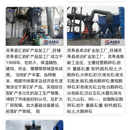
灵寿县汇岩矿产品加工厂_旺铺
灵寿县卓达矿业加工厂_旺铺灵
灵寿县汇岩矿产品加工厂成立于
寿县卓达矿业加工厂，灵寿县慈
1998年，在防火、保温隔热、
峪工业区，主要经营鹅卵石;岩
建筑、农业、摩擦等领域显有成
片 重晶石;重 轻钙;蛭石;粘土;大
就。 当地矿产丰富，品种繁
鹅卵石;大卵石;彩沙;夜光石;夜光
多，根据市场需求及经济变化逐
石批发;砾石;抛光鹅卵石;景观鹅
渐涉足于其它矿产品，实现综合
卵石;彩色夜光石;云母;白鹅卵石;
型矿产多元化的加工生产销售，
白色砾石;汉白玉石;水磨石夜光
得到了市场良好的认可，后扩大
石;火山石，86--，如需购买鹅
厂房规模，加大基础设备建设，
卵石;岩片 重晶石;重 轻钙;蛭石;
拓宽矿产领域， 现
粘土;大鹅卵石