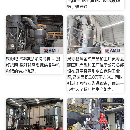
土;陶土 黏土;重钙、轻钙;玻璃
珠、玻璃砂
铁粉吧_铁粉吧/采购商机 - 搜
灵寿县燕国矿产品加工厂灵寿县
好货网 搜好货网您提供各种铁
燕国矿产品加工厂位于公司总部
粉吧的供求信息。
设在灵寿县燕川乡白家沟工业
区,建筑面积6.8万平方米。同时
引进了同行业先进设备，而进一
步扩大了我厂的生产能力。