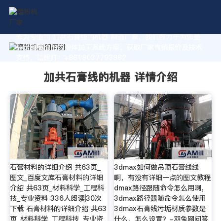
作为专业的 加共石膏线的机器 制造厂家，我们致力于为您量
身定制高价值的粉体加工系统方案。获取厂家直销报价及技术
支持，请拨打：+8618037793862
加共石膏线的机器 详情介绍
石膏材料的详细介绍 共63页_
3dmax如何做吊顶石膏线线
图文_百度文库石膏材料的详细
啊，有没有详细一点的图文教程
介绍 共63页_材料科学_工程科
dmax路径跟随命令怎么用啊，
技_专业资料 336人阅读|30次
3dmax路径跟随命令怎么使用
下载 石膏材料的详细介绍 共63
3dmax石膏线污垢材质参数是
页_材料科学_工程科技_专业资
什么，怎么设置？-羽兔网问答