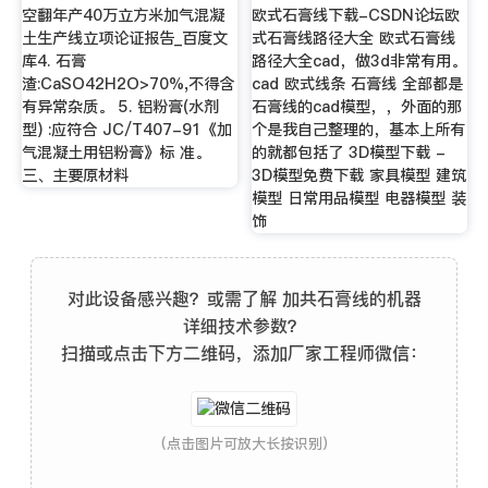
空翻年产40万立方米加气混凝
欧式石膏线下载-CSDN论坛欧
土生产线立项论证报告_百度文
式石膏线路径大全 欧式石膏线
库4. 石膏
路径大全cad，做3d非常有用。
渣:CaSO42H2O>70%,不得含
cad 欧式线条 石膏线 全部都是
有异常杂质。 5. 铝粉膏(水剂
石膏线的cad模型，，外面的那
型) :应符合 JC/T407-91《加
个是我自己整理的，基本上所有
气混凝土用铝粉膏》标 准。
的就都包括了 3D模型下载 -
三、主要原材料
3D模型免费下载 家具模型 建筑
模型 日常用品模型 电器模型 装
饰
对此设备感兴趣？或需了解 加共石膏线的机器
详细技术参数？
扫描或点击下方二维码，添加厂家工程师微信：
(点击图片可放大长按识别)