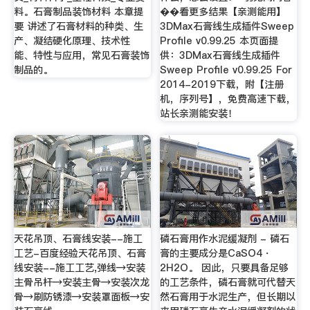
料。石膏制品装饰材料 本章提
��看更多结果【亲测能用】
要 讲述了石膏材料的种类、生
3DMax石膏线生成插件Sweep
产、凝结硬化原理、技术性
Profile v0.99.25 本页面提
能、特性与应用，常见石膏装饰
供：3DMax石膏线生成插件
制品的。
Sweep Profile v0.99.25 For
2014-2019下载，附【注册
机，序列号】，免费高速下载，
站长亲测能安装！
天花吊顶、石膏线安装--施工
磷石膏用作水泥缓凝剂 - 磷石
工艺-百度经验天花吊顶、石膏
膏的主要成分是CaSO4・
线安装--施工工艺,弹线→安装
2H2O。 因此，只要具备足够
主骨吊杆→安装主骨→安装次龙
的工艺条件，磷石膏就可代替天
骨→刷防锈漆→安装罩面板→安
然石膏用于水泥生产，但长期以