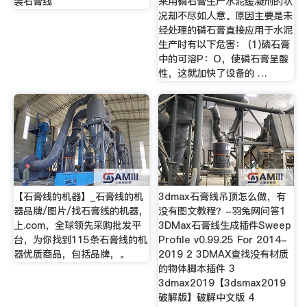
装石膏线
来用磷石膏生产水泥缓凝剂的状
况却不尽如人意。原因主要是未
经处理的磷石膏直接应用于水泥
生产时有以下危害： (1)磷石膏
中的可溶P：O，使磷石膏呈酸
性，这就加快了设备的 …
【石膏线的机器】_石膏线的机
3dmax石膏线吊顶怎么做，有
器品牌/图片/找石膏线的机器，
没有图文教程？-羽兔网问答1
上.com，全球领先采购批发平
3DMax石膏线生成插件Sweep
台，为你找到115条石膏线的机
Profile v0.99.25 For 2014-
器优质商品，包括品牌，。
2019 2 3DMAX查找没有材质
的物体脚本插件 3
3dmax2019【3dsmax2019
破解版】破解中文版 4