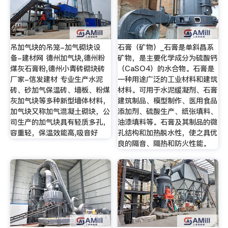
吊加气块的吊笼-加气砌块设
石膏（矿物）_石膏是单斜晶系
备-建材网 德州加气块,德州粉
矿物，是主要化学成分为硫酸钙
煤灰石膏粉,德州小青砖砌块砖
（CaSO4）的水合物。石膏是
厂家-信发建材 专业生产水泥
一种用途广泛的工业材料和建筑
砖、砂加气保温砖、墙板、粉煤
材料。可用于水泥缓凝剂、石膏
灰加气块等多种新型墙体材料，
建筑制品、模型制作、医用食品
加气块又称加气混凝土砌块，公
添加剂、硫酸生产、纸张填料、
司生产的加气块具有轻质多孔，
油漆填料等。石膏及其制品的微
容重轻，保温效能高,吸音好
孔结构和加热脱水性，使之具优
良的隔音、隔热和防火性能。