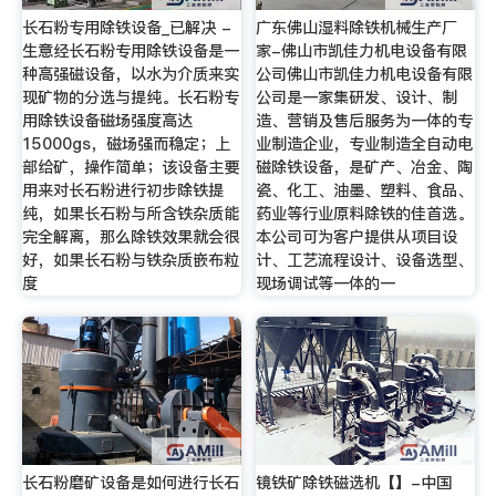
长石粉专用除铁设备_已解决 -
广东佛山湿料除铁机械生产厂
生意经长石粉专用除铁设备是一
家-佛山市凯佳力机电设备有限
种高强磁设备，以水为介质来实
公司佛山市凯佳力机电设备有限
现矿物的分选与提纯。长石粉专
公司是一家集研发、设计、制
用除铁设备磁场强度高达
造、营销及售后服务为一体的专
15000gs，磁场强而稳定；上
业制造企业，专业制造全自动电
部给矿，操作简单；该设备主要
磁除铁设备，是矿产、冶金、陶
用来对长石粉进行初步除铁提
瓷、化工、油墨、塑料、食品、
纯，如果长石粉与所含铁杂质能
药业等行业原料除铁的佳首选。
完全解离，那么除铁效果就会很
本公司可为客户提供从项目设
好，如果长石粉与铁杂质嵌布粒
计、工艺流程设计、设备选型、
度
现场调试等一体的一
长石粉磨矿设备是如何进行长石
镜铁矿除铁磁选机【】-中国