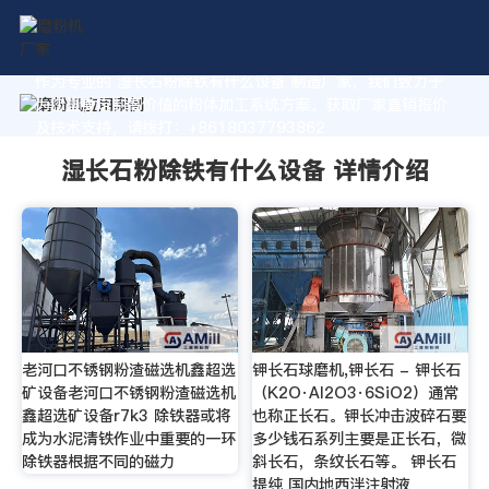
作为专业的 湿长石粉除铁有什么设备 制造厂家，我们致力于
为您量身定制高价值的粉体加工系统方案。获取厂家直销报价
及技术支持，请拨打：+8618037793862
湿长石粉除铁有什么设备 详情介绍
老河口不锈钢粉渣磁选机鑫超选
钾长石球磨机,钾长石 - 钾长石
矿设备老河口不锈钢粉渣磁选机
（K2O·Al2O3·6SiO2）通常
鑫超选矿设备r7k3 除铁器或将
也称正长石。钾长冲击波碎石要
成为水泥清铁作业中重要的一环
多少钱石系列主要是正长石，微
除铁器根据不同的磁力
斜长石，条纹长石等。 钾长石
提纯 国内地西泮注射液