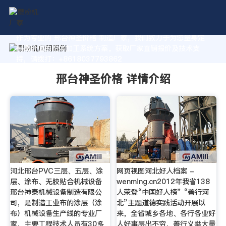
作为专业的 邢台神圣价格 制造厂家，我们致力于为您量身定
制高价值的粉体加工系统方案。获取厂家直销报价及技术支
持，请拨打：+8618037793862
邢台神圣价格 详情介绍
河北邢台PVC三层、五层、涂
网页视图河北好人档案 -
层、涂布、无胶贴合机械设备
wenming.cn2012年我省138
邢台神泰机械设备制造有限公
人荣登“中国好人榜” “善行河
司，是制造工业布的涂层（涂
北”主题道德实践活动开展以
布）机械设备生产线的专业厂
来，全省城乡各地、各行各业好
家，主要工程技术人员有30多
人好事层出不穷，善行义举大量