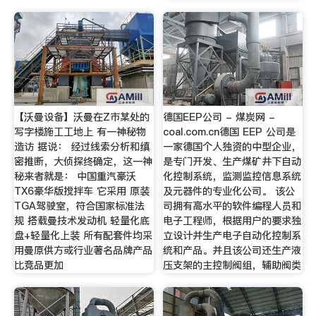
【沃曼设备】沃曼在Z市某处的
德国EEP公司 - 煤炭网 -
写字楼施工工地上 有一神秘物
coal.com.cn德国 EEP 公司是
造访 据说： 经过线索分析和缜
一家德国个人独资的中型企业，
密推断，大侦探终确定，这一神
是专门开发、生产煤矿井下自动
秘来者就是： 中国重汽豪沃
化控制系统，监测监控信息系统
TX6豪华版搅拌车 它采用 原装
及元器件的专业化公司。 该公
TGA驾驶室，符合国家标准法
司拥有高水平的软件编程人员和
规 搭载曼技术发动机 轻量化底
电子工程师，根据用户的要求独
盘+轻量化上装 所有配套件均采
立设计并生产电子自动化控制系
用曼原供方或行业著名品牌产品
统和产品。并且该公司还生产液
比竞品更加
压支架的主控制阀组，辅助阀类