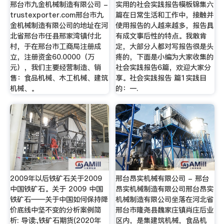
邢台市九金机械制造有限公司 -
实用的社会实践报告模板锦集六
trustexporter.com邢台市九
篇在日常生活和工作中，接触并
金机械制造有限公司的地址在河
使用报告的人越来越多，报告具
北省邢台市任县邢家湾镇付北
有成文事后性的特点。我敢肯
村，于在邢台市工商局注册成
定，大部分人都对写报告很是头
立，注册资金60.0000（万
疼的，下面是小编为大家收集的
元），我们主要经营制造、销
社会实践报告6篇，欢迎大家分
售：食品机械、木工机械、建筑
享。社会实践报告 篇1实践目
机械、。
的：一.
2009年以后铁矿石关于2009
邢台昂实机械有限公司 - 邢台
中国铁矿石。关于 2009 中国
昂实机械制造有限公司邢台昂实
铁矿石——关于中国如何保持降
机械制造有限公司坐落在河北省
价底线中坚不变的分析案例简
邢台市隆尧县魏家庄镇肖庄后业
析: 导读:,铁矿石期货(2020年
区内，是集建筑机械，食品机