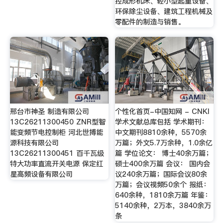
控成形机床、轻小型起重设备、
环保除尘设备、建筑工程机械及
零配件的制造与销售。
邢台市神圣 制造有限公司
个性化首页-中国知网 - CNKI
13C26211300450 ZNR型智
学术文献总库包括 学术期刊：
能变频节电控制柜 河北世搏能
中文期刊8810余种，5570余
源科技有限公司
万篇；外文5.7万余种，1.0余亿
13C26211300451 百千瓦级
篇 学位论文： 博士40余万篇；
特大功率直流开关电源 保定红
硕士400余万篇 会议： 国内会
星高频设备有限公司
议240余万篇；国际会议80余
万篇；会议视频50余个 报纸：
640余种，1810余万篇 年鉴：
5140余种，2万本，3840余万
条