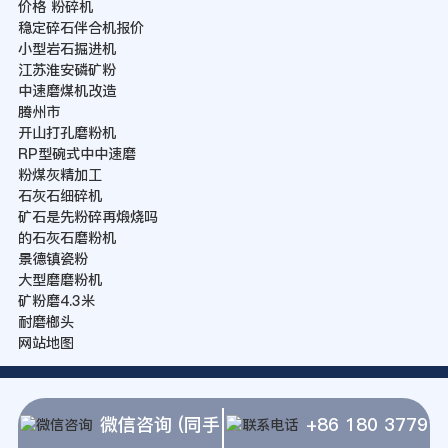
价格 粉碎机
稳定碎石伴合机报价
小型岩石掘进机
江苏淮安磷矿粉
中速磨煤机改造
腾州市
开山打孔磨粉机
RP型碗式中中速磨
粉煤灰精加工
石灰石细碎机
矿石是先粉碎再煅烧吗
的石灰石磨粉机
景德镇瓷粉
大型磨磨粉机
矿粉磨4.3米
耐磨榔头
网站地图
微信咨询 (同手
+86 180 3779