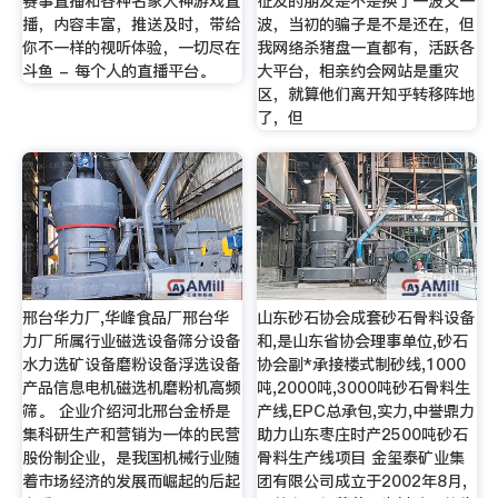
赛事直播和各种名家大神游戏直
征友的朋友是不是换了一波又一
播，内容丰富，推送及时，带给
波，当初的骗子是不是还在，但
你不一样的视听体验，一切尽在
我网络杀猪盘一直都有，活跃各
斗鱼 - 每个人的直播平台。
大平台，相亲约会网站是重灾
区，就算他们离开知乎转移阵地
了，但
邢台华力厂,华峰食品厂邢台华
山东砂石协会成套砂石骨料设备
力厂所属行业磁选设备筛分设备
和,是山东省协会理事单位,砂石
水力选矿设备磨粉设备浮选设备
协会副*承接楼式制砂线,1000
产品信息电机磁选机磨粉机高频
吨,2000吨,3000吨砂石骨料生
筛。 企业介绍河北邢台金桥是
产线,EPC总承包,实力,中誉鼎力
集科研生产和营销为一体的民营
助力山东枣庄时产2500吨砂石
股份制企业，是我国机械行业随
骨料生产线项目 金玺泰矿业集
着市场经济的发展而崛起的后起
团有限公司成立于2002年8月,