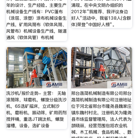
年的设计、生产经验。主要生产
涌现。在中央文明办组织的
机械设备生产线有：PVC篷布
2012年“我推荐、我评议身边
（涂层、涂塑）涂布机械设备生
好人”活动中，我省138人(含群
产线，矿用风筒布（软体风筒、
体)荣登“中国好人榜”。
风管布）机械设备生产线，隧道
通风（软体风管）布机械
洗沙机/报价走势- 主营： 无轴
邢台晟简机械制造有限公司邢台
滚筒筛，球磨机，螺旋分级洗沙
晟简机械制造有限公司注册地址
机，6S选矿摇床，立式制沙
位于河北省邢台市隆尧县魏家庄
机，磨粉机，振动筛，矿用药剂
镇东魏村村北，注册机关为隆尧
搅拌桶，重选JT跳汰机，螺旋
县市场监督管理局，法人代表为
溜槽，设备，选矿设备
颉晓丽，经营范围包括农业机
械、木工机械、食品机械、、数