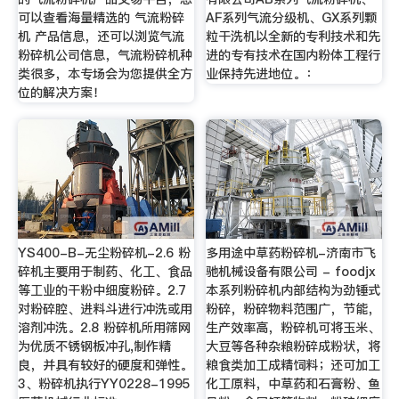
可以查看海量精选的 气流粉碎
AF系列气流分级机、GX系列颗
机 产品信息，还可以浏览气流
粒干洗机以全新的专利技术和先
粉碎机公司信息，气流粉碎机种
进的专有技术在国内粉体工程行
类很多，本专场会为您提供全方
业保持先进地位。：
位的解决方案！
YS400-B-无尘粉碎机-2.6 粉
多用途中草药粉碎机-济南市飞
碎机主要用于制药、化工、食品
驰机械设备有限公司 - foodjx
等工业的干粉中细度粉碎。2.7
本系列粉碎机内部结构为劲锤式
对粉碎腔、进料斗进行冲洗或用
粉碎，粉碎物料范围广，节能，
溶剂冲洗。2.8 粉碎机所用筛网
生产效率高，粉碎机可将玉米、
为优质不锈钢板冲孔,制作精
大豆等各种杂粮粉碎成粉状，将
良，并具有较好的硬度和弹性。
粮食类加工成精饲料；还可加工
3、粉碎机执行YY0228-1995
化工原料，中草药和石膏粉、鱼