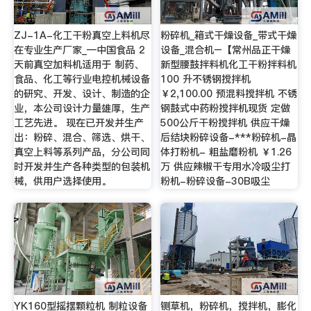
ZJ-1A-化工干粉真空上料机尽
粉碎机_箱式干燥设备_带式干燥
在专业生产厂家_—中国食品 2
设备_混合机–【常州品正干燥
天前真空加料机适用于 制药、
新型腰鼓拌料机化工干粉拌料机
食品、化工等行业电控机械设备
100 升不锈钢搅拌机
的研究、开发、设计、制造的企
￥2,100.00 预混料搅拌机 不锈
业，本公司设计力量雄厚，生产
钢鼓式中药粉搅拌机现货 定做
工艺先进。 现在已开发并生产
500公斤干粉搅拌机 供应干燥
出：粉碎、混合、筛选、烘干、
后结块粉碎设备-***粉碎机-晶
真空上料等系列产品，分公司同
体打粉机- 粗盐磨粉机 ￥1.26
时开发并生产各种类型的包装机
万 供应辣椒干专用水冷吸尘打
械，供用户选择使用。
粉机-粉碎设备-30B吸尘
YK160型摇摆颗粒机 制粒设备
铡草机，粉碎机，搅拌机，膨化