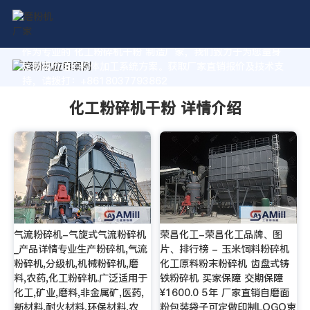
作为专业的 化工粉碎机干粉 制造厂家，我们致力于为您量身
定制高价值的粉体加工系统方案。获取厂家直销报价及技术支
持，请拨打：+8618037793862
化工粉碎机干粉 详情介绍
气流粉碎机-气旋式气流粉碎机
荣昌化工-荣昌化工品牌、图
_产品详情专业生产粉碎机,气流
片、排行榜 - 玉米饲料粉碎机
粉碎机,分级机,机械粉碎机,磨
化工原料粉末粉碎机 齿盘式铸
料,农药,化工粉碎机.广泛适用于
铁粉碎机 买家保障 交期保障
化工,矿业,磨料,非金属矿,医药,
¥1600.0 5年 厂家直销自磨面
新材料,耐火材料,环保材料,农
粉包装袋子可定做印制LOGO束