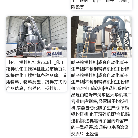
工、医药、矿产、电子、农药、
陶瓷等
【化工搅拌机批发市场】_化工
腻子粉搅拌机|成套自动化腻子
搅拌机化工搅拌机批发市场页为
生产线|不锈钢粉碎机|化工粉碎
您提供化工搅拌机各种品牌、适
腻子粉搅拌机|成套自动化腻子
用物料、物料类型、搅拌方式的
生产线|不锈钢粉碎机|化工粉碎
产品信息，包括化工搅拌机。
机|混合机|输送机|筛选机系列产
品是由临沂市河东区大华机械厂
专业供应销售,经营腻子粉搅拌
机|成套自动化腻子生产线|不锈
钢粉碎机|化工粉碎机|混合机|输
送机|筛选机赢得了国内外客户
的一致好评,欢迎来电来涵洽谈
交流!：王经理