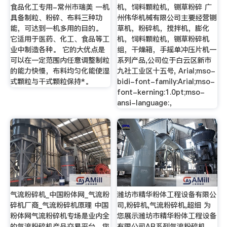
食品化工专用-常州市瑞美 一机
机，饲料颗粒机，铡草粉碎 广
具备制粒、粉碎、布料三种功
州伟华机械有限公司主要经营铡
能，可达到一机多用的目的。
草机，粉碎机，搅拌机，膨化
它适用于医药、化工、食品等工
机，饲料颗粒机，铡草粉碎机
业中制造各种。 它的大优点是
组，干燥箱，手摇单冲压片机一
可以在一定范围内任意调整制粒
系列产品,公司位于白云区新市
的能力快慢，布料均匀化能使湿
九社工业区十五号, Arial;mso-
式颗粒与干式颗粒保持*。
bidi-font-family:Arial;mso-
font-kerning:1.0pt;mso-
ansi-language:，
气流粉碎机_中国粉体网_气流粉
潍坊市精华粉体工程设备有限公
碎机厂商_气流粉碎机原理 中国
司,粉碎机,气流粉碎机,超细 为
粉体网气流粉碎机专场是业内全
您展示潍坊市精华粉体工程设备
的气流粉碎机产品交易平台，您
有限公司AB系列气流粉碎机、