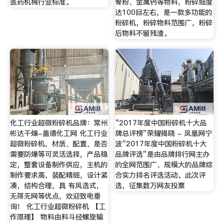
医药机械行业标准。
骨粉、金属钙等物料，粉碎细度
达100目左右，是一款多功能的
粉碎机，粉碎物料范围广，粉碎
后物料不留残渣。
化工行业超微粉碎机品牌：常州
“2017年度中国粉碎机十大品
彬达干燥-盖德化工网 化工行业
牌总评榜”荣耀揭晓 - 凤凰网宁
超微粉碎机，材质、配置、是否
波“2017年度中国粉碎机十大
需要防爆等可灵活选择，产品稳
品牌评选”是由品牌排行网主办
定，整套设备制作供应，主机的
的全网范围广、规模大的品牌综
制作要求高，装配精细，设计紧
合实力排名评选活动。此次评
凑，结构合理，具 有风选式，
选，征集数万网友投票
无筛无网等优点，欢迎致电垂
询！ 化工行业超微粉碎机 【工
作原理】 物料由料斗经螺旋输