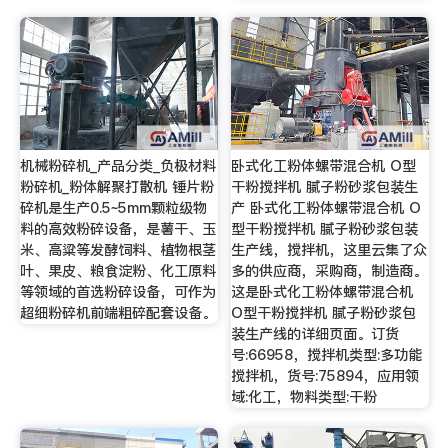
机械粉碎机_产品分类_负极材料
卧式化工粉体螺带混合机 O型
粉碎机_粉体解聚打散机 锤片粉
干粉搅拌机 腻子粉砂浆包装生
碎机是生产0.5~5mm颗粒级物
产 卧式化工粉体螺带混合机 O
料的高效粉碎设备，是薯干、玉
型干粉搅拌机 腻子粉砂浆包装
米、高粱等发酵饲料、植物根茎
生产线，搅拌机，这里云集了众
叶、果皮、粮食淀粉、化工原料
多的供应商，采购商，制造商。
等领域的首选粉碎设备，可作为
这是卧式化工粉体螺带混合机
超细粉碎机前端粗碎配套设备。
O型干粉搅拌机 腻子粉砂浆包
装生产线的详细页面。订货
号:66958，搅拌机类型:多功能
搅拌机，货号:75894，应用领
域:化工，物料类型:干粉