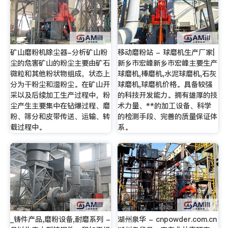
矿山磨粉机除尘器-分析矿山粉
移动磨粉站 - 球磨机生产厂家|
尘的危害矿山的粉尘主要由矿石
新乡市宏峰新乡市宏峰主要生产
微粒和其他粉状物组成，状态上
球磨机,棒磨机,水泥球磨机,石灰
分为干粉尘和湿粉尘。在矿山开
球磨机,球磨机价格。具备较强
采以及后续加工生产过程中，粉
的科技开发能力。拥有雄厚的技
尘产生主要集中在钻爆过程、磨
术力量、**的加工设备、科学
粉、筛分和皮带传送、运输、转
的检测手段、完善的质量保证体
载过程中。
系。
_铸件产品,磨粉设备,耐磨系列 -
湖州泉华 - cnpowder.com.cn