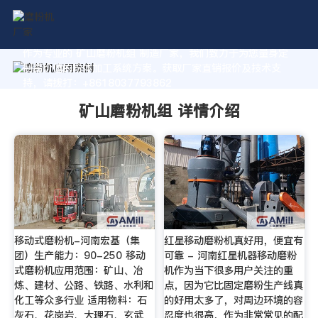
作为专业的 矿山磨粉机组 制造厂家，我们致力于为您量身定
制高价值的粉体加工系统方案。获取厂家直销报价及技术支
持，请拨打：+8618037793862
矿山磨粉机组 详情介绍
移动式磨粉机-河南宏基（集
红星移动磨粉机真好用，便宜有
团）生产能力：90-250 移动
可靠 - 河南红星机器移动磨粉
式磨粉机应用范围：矿山、冶
机作为当下很多用户关注的重
炼、建材、公路、铁路、水利和
点，因为它比固定磨粉生产线真
化工等众多行业 适用物料：石
的好用太多了，对周边环境的容
灰石、花岗岩、大理石、玄武
忍度也很高，作为非常常见的配