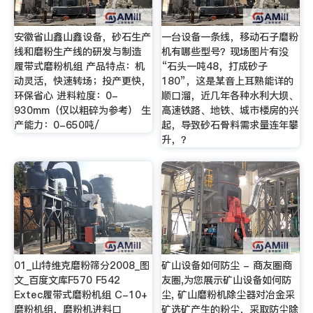
安徽省山鑫山鑫设备，砂石生产
一台设备一条线，移动石子磨粉
线和磨粉生产线的研发与制造
机有哪些型号？现场图片有没
履带式磨粉机组 产品特点：机
“石头一吨48，打成砂子
动灵活，快速转场；投产更快，
180”，这是某音上耳熟能详的
环保省心 进料粒度：0-
顺口溜，近几年各种水利大坝、
930mm（仅以粗碎为参考） 生
高速铁路、地铁、城市楼房的兴
产能力：0-650吨/
起，导致砂石骨料需求量连年攀
升，？
01_山特维克磨粉筛分2008_图
矿山设备如何防尘 - 商友圈商
文_百度文库F570 F542
友圈,为您展示矿山设备如何防
Extec履带式磨粉机组 C-10+
尘, 矿山磨粉机除尘器对冶金采
磨粉机组，磨粉机进料口
矿选矿产生的粉尘，采取防尘除