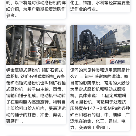
耗。以下将是对移动磨粉机的详
化工、铁路、水利等经常需要搬
细介绍，为用户后期投资选购作
迁作业的行业。
参考。
钾金属锤式磨粉机 锡矿石锤式
请问的常见种类和适用范围是什
磨粉机 钛矿石锤式磨粉机_设备
么？ - 知乎 感谢您的邀请。照
锡矿石锤式磨粉机也叫锡矿石锤
目前的形势来说，常用的大致分
式磨粉机，转子由主轴、圆盘、
为固定式磨粉机和移动式磨粉
销轴和锤子组成。电动机带动转
机，具体来说： 1.固定式磨粉
子在磨粉腔内高速旋转。物料自
机 a.磨粉机，可适用于处理抗
上部给料口给入机内，受高速运
压强度在147～245MPa的各种
动的锤子的打击、冲击、剪切、
矿石和岩石的粗、中、细碎，广
研磨作 …
泛地在冶金、化工、建材、电
力、交通等工业部门。