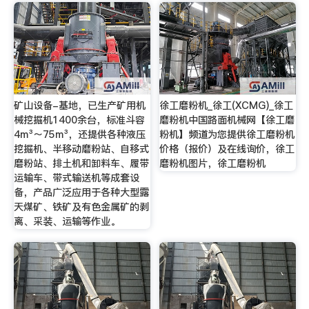
矿山设备-基地，已生产矿用机
徐工磨粉机_徐工(XCMG)_徐工
械挖掘机1400余台，标准斗容
磨粉机中国路面机械网【徐工磨
4m³～75m³，还提供各种液压
粉机】频道为您提供徐工磨粉机
挖掘机、半移动磨粉站、自移式
价格（报价）及在线询价，徐工
磨粉站、排土机和卸料车、履带
磨粉机图片，徐工磨粉机
运输车、带式输送机等成套设
备，产品广泛应用于各种大型露
天煤矿、铁矿及有色金属矿的剥
离、采装、运输等作业。