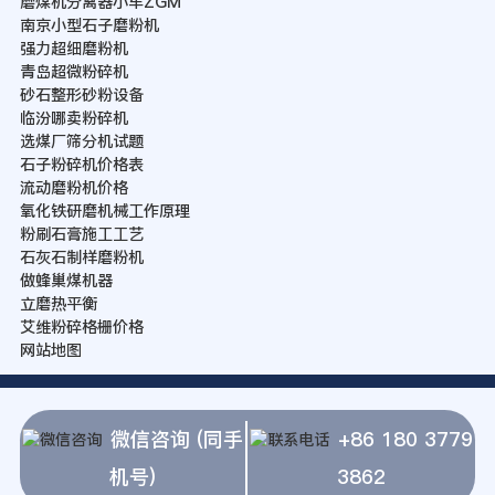
磨煤机分离器小车ZGM
南京小型石子磨粉机
强力超细磨粉机
青岛超微粉碎机
砂石整形砂粉设备
临汾哪卖粉碎机
选煤厂筛分机试题
石子粉碎机价格表
流动磨粉机价格
氧化铁研磨机械工作原理
粉刷石膏施工工艺
石灰石制样磨粉机
做蜂巢煤机器
立磨热平衡
艾维粉碎格栅价格
网站地图
微信咨询 (同手
+86 180 3779
机号)
3862