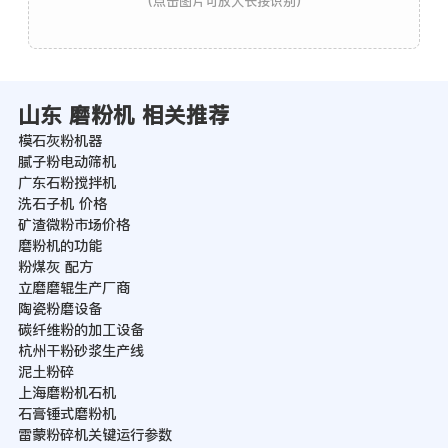
(点击图片可放大长按识别)
山东 磨粉机 相关推荐
模石灰粉机器
腻子粉电动筛机
广东石粉搅拌机
洗石子机 价格
矿渣微粉市场价格
磨粉机的功能
粉煤灰 配方
立磨磨辊生产厂商
陶瓷粉磨设备
碳纤维粉的加工设备
杭州干粉砂浆生产线
泥土粉碎
上海磨粉机石机
石膏锤式磨粉机
雷蒙粉碎机关键运行参数