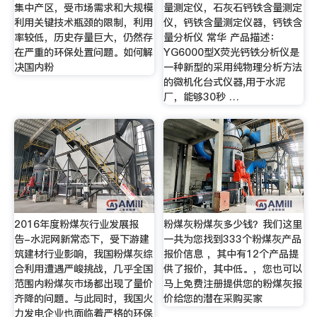
集中产区，受市场需求和大规模
量测定仪，石灰石钙铁含量测定
利用关键技术瓶颈的限制，利用
仪，钙铁含量测定仪器，钙铁含
率较低，历史存量巨大，仍然存
量分析仪 常华 产品描述：
在严重的环保处置问题。如何解
YG6000型X荧光钙铁分析仪是
决国内粉
一种新型的采用纯物理分析方法
的微机化台式仪器,用于水泥
厂，能够30秒 …
2016年度粉煤灰行业发展报
粉煤灰粉煤灰多少钱？我们这里
告-水泥网新常态下，受下游建
一共为您找到333个粉煤灰产品
筑建材行业影响，我国粉煤灰综
报价信息 ，其中有12个产品提
合利用遭遇严峻挑战，几乎全国
供了报价，其中低。，您也可以
范围内粉煤灰市场都出现了量价
马上免费注册提供您的粉煤灰报
齐降的问题。与此同时，我国火
价给您的潜在采购买家
力发电企业也面临着严格的环保