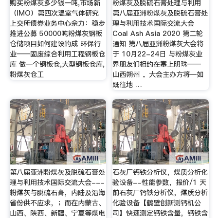
购买粉煤灰多少钱一吨,市场新
粉煤灰及脱硫石膏处理与利用
（IMO）第四次温室气体研究
第八届亚洲粉煤灰及脱硫石膏处
上交所债券业务中心佘力：稳步
理与利用技术国际交流大会
推进公募 50000吨粉煤灰钢板
Coal Ash Asia 2020 第二轮
仓储项目如何建设的成 环保行
通知 第八届亚洲粉煤灰大会将
业——固废综合利用工程钢板仓
于 10月22-24日 与粉煤灰业
库 做一个钢板仓,大型钢板仓库,
界朋友们相约在塞上明珠——
粉煤灰仓工
山西朔州 。大会主办方将一如
既往地 …
第八届亚洲粉煤灰及脱硫石膏处
石灰厂钙铁分析仪，煤质分析化
理与利用技术国际交流大会---
验设备--性能参数，报价/1 天
粉煤灰与脱硫石膏，内陆及沿海
前石灰厂钙铁分析仪，煤质分析
省份供不应求，；而在内蒙古、
化验设备【鹤壁创新测钙机公
山西、陕西、新疆、宁夏等煤电
司】快速测定钙铁含量，钙铁含