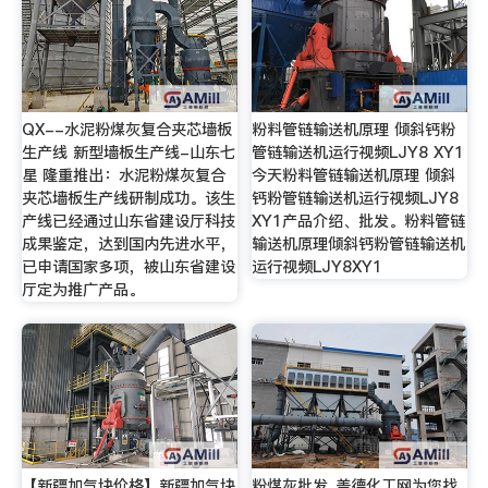
QX--水泥粉煤灰复合夹芯墙板
粉料管链输送机原理 倾斜钙粉
生产线 新型墙板生产线-山东七
管链输送机运行视频LJY8 XY1
星 隆重推出：水泥粉煤灰复合
今天粉料管链输送机原理 倾斜
夹芯墙板生产线研制成功。该生
钙粉管链输送机运行视频LJY8
产线已经通过山东省建设厅科技
XY1产品介绍、批发。粉料管链
成果鉴定，达到国内先进水平，
输送机原理倾斜钙粉管链输送机
已申请国家多项，被山东省建设
运行视频LJY8XY1
厅定为推广产品。
【新疆加气块价格】新疆加气块
粉煤灰批发_盖德化工网为您找