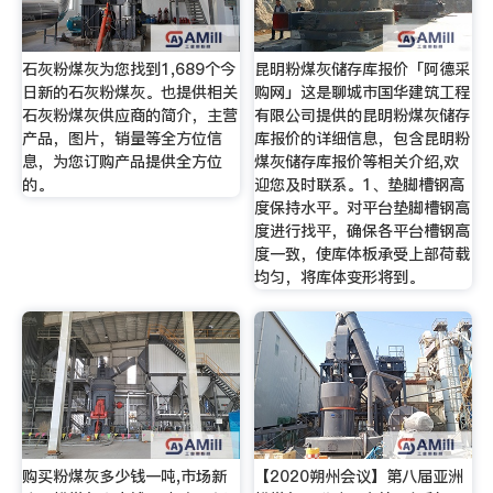
石灰粉煤灰为您找到1,689个今
昆明粉煤灰储存库报价「阿德采
日新的石灰粉煤灰。也提供相关
购网」这是聊城市国华建筑工程
石灰粉煤灰供应商的简介，主营
有限公司提供的昆明粉煤灰储存
产品，图片，销量等全方位信
库报价的详细信息，包含昆明粉
息，为您订购产品提供全方位
煤灰储存库报价等相关介绍,欢
的。
迎您及时联系。1、垫脚槽钢高
度保持水平。对平台垫脚槽钢高
度进行找平，确保各平台槽钢高
度一致，使库体板承受上部荷载
均匀，将库体变形将到。
购买粉煤灰多少钱一吨,市场新
【2020朔州会议】第八届亚洲