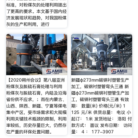
标准，对粉煤灰的处理利用提出
了更高的要求。本文基于国内经
济发展现状和趋势，对我国粉煤
灰的生产和利用，进行
【2020朔州会议】第八届亚洲
新疆φ273mm碳钢衬塑管生产
粉煤灰及脱硫石膏处理与利用
加工，碳钢衬塑管弯头三通 新
粉煤灰与脱硫石膏，内陆及沿海
疆φ273mm碳钢衬塑管生产加
省份供不应求，；而在内蒙古、
工，碳钢衬塑管弯头三通 有效
山西、陕西、新疆、宁夏等煤电
期： 数量(米) 价格(元/米) 1
集中产区，受市场需求和大规模
125 元/米 供货总量： 电议 小
利用关键技术瓶颈的限制，利用
起订： 1米 发货地址： 洛阳 付
率较低，历史存量巨大，仍然存
款方式： 面议 发布日期： 访问
在严重的环保处置问题。
量： 4 ： 177-3907