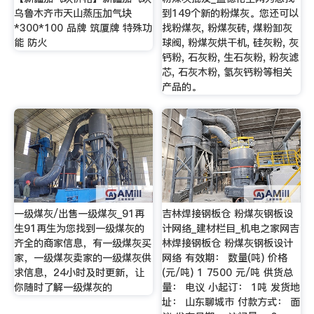
乌鲁木齐市天山蒸压加气块
到149个新的粉煤灰。您还可以
*300*100 品牌 筑厦牌 特殊功
找粉煤灰, 粉煤灰砖, 煤粉卸灰
能 防火
球阀, 粉煤灰烘干机, 硅灰粉, 灰
钙粉, 石灰粉, 生石灰粉, 粉灰滤
芯, 石灰木粉, 氢灰钙粉等相关
产品的。
一级煤灰/出售一级煤灰_91再
吉林焊接钢板仓 粉煤灰钢板设
生91再生为您找到一级煤灰的
计网络_建材栏目_机电之家网吉
齐全的商家信息，有一级煤灰买
林焊接钢板仓 粉煤灰钢板设计
家，一级煤灰卖家的一级煤灰供
网络 有效期： 数量(吨) 价格
求信息，24小时及时更新，让
(元/吨) 1 7500 元/吨 供货总
你随时了解一级煤灰的
量： 电议 小起订： 1吨 发货地
址： 山东聊城市 付款方式： 面