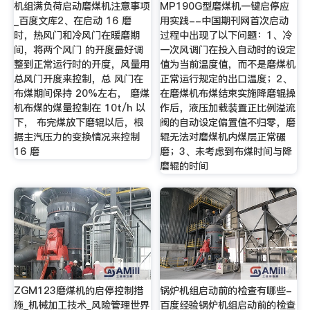
机组满负荷启动磨煤机注意事项
MP190G型磨煤机一键启停应
_百度文库2、在启动 16 磨
用实践--中国期刊网首次启动
时，热风门和冷风门在暖磨期
过程中出现了以下问题：1、冷
间，将两个风门 的开度最好调
一次风调门在投入自动时的设定
整到正常运行时的开度，风量用
值为当前温度值，而不是磨煤机
总风门开度来控制，总 风门在
正常运行规定的出口温度；2、
布煤期间保持 20%左右， 磨煤
在磨煤机布煤结束实施降磨辊操
机布煤的煤量控制在 10t/h 以
作后，液压加载装置正比例溢流
下， 布完煤放下磨辊以后，根
阀的自动设定偏置值不归零，磨
据主汽压力的变换情况来控制
辊无法对磨煤机内煤层正常碾
16 磨
磨；3、未考虑到布煤时间与降
磨辊的时间
ZGM123磨煤机的启停控制措
锅炉机组启动前的检查有哪些-
施_机械加工技术_风险管理世界
百度经验锅炉机组启动前的检查