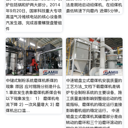
炉包括锅和炉两大部分。2014
法是就地启动给煤机，在给煤机
年9月20日，国家科技重大专项
最低转速下向磨内 进煤5分钟。
高温气冷堆核电站的核心设备蒸
汽发生器，完成首套螺旋盘管组
件
中储式制粉系统磨煤机断煤的
中速辊盘立式磨煤机安装质量的
现象 原因 应对措施分别是什么
工艺方法_文档下载磨煤机是锅
1.事故发生表象磨煤机断煤会有
炉专业制粉系统的主要设备，施
以下现象发生： 1） 磨煤机电
工质量直接影响到整组启动的性
流下降 2) 一次风量增大 3) 磨
能指标，磨煤机的稳定运行直接
煤机出口温…
影响着机组的稳定运行。 中速
辊盘立式磨煤机其碾磨部分是由
转动的磨环和三个沿磨环滚动的