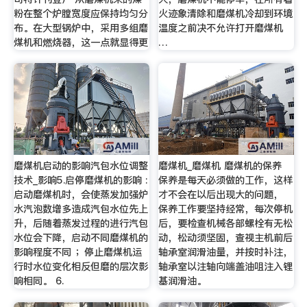
粉在整个炉膛宽度应保持均匀分
火迹象清除和磨煤机冷却到环境
布。在大型锅炉中，采用多组磨
温度之前决不允许打开磨煤机
煤机和燃烧器，这一点就显得更
…
磨煤机启动的影响汽包水位调整
磨煤机_磨煤机 磨煤机的保养
技术_影响5.启停磨煤机的影响 :
保养是每天必须做的工作，这样
启动磨煤机时，会使蒸发加强炉
才不会在以后出现大的问题，
水汽泡数增多造成汽包水位先上
保养工作要坚持经常，每次停机
升，后随着蒸发过程的进行汽包
后，要检查机械各部螺栓有无松
水位会下降，启动不同磨煤机的
动，松动须坚固，查视主机前后
影响程度不同 ；停止磨煤机运
轴承室润滑油量，并按时补注，
行时水位变化相反但磨的层次影
轴承室以注轴向端盖油咀注入锂
响相同。 6.
基润滑油。