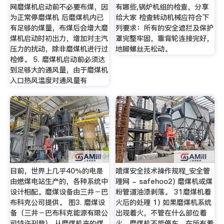
网磨煤机启动前不必要布煤，因
有哪些,锅炉机组的检查，分享
为正常停磨煤机 后磨煤机内已
给大家 检查转动机械应符合下
有足够的煤量，布煤后会增大磨
列要求：所有的安全遮拦及保护
煤机启动时初出力，增加对主汽
罩完整牢固，靠背轮连接完好，
压力的扰动，除非磨煤机进行过
地脚螺丝无松动。
检修。 5. 磨煤机启动前必须达
到足够大的通风量，由于磨煤机
入口热风温度对通风量有
目前，世界上几乎40％的电是
喷煤安全技术操作规程_安全管
由燃煤电站生产的，各种系统中
理网 - safehoo2) 磨煤机或煤
设计相配。磨煤设备由三井－巴
粉管道油漆剥落。 31磨煤机着
布科克公司提供。 图3. 磨煤设
火后的处理 1) 如果磨煤机系统
备（三井－巴布科克能源有限公
出现着火，不管在什么部位着
司特许刊登） 从磨煤机来的煤
火，磨煤机不能停车，在所有着