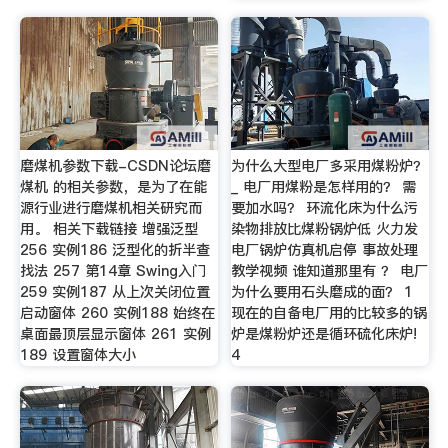
磨煤机参数下载-CSDN论坛磨
为什么大型电厂多采用煤粉炉？
煤机 的相关参数，是为了在能
_ 电厂用煤粉是怎样用的？ 需
源行业进行磨煤机相关研究而
要加水吗？ 环流化床为什么污
用。 相关下载链接 增强泛型
染物排放比煤粉锅炉低 火力发
256 实例186 泛型化的折半查
电厂锅炉仿真机启停 事故处理
找法 257 第14章 Swing入门
教学视频 谁知道那里有 ？ 电厂
259 实例187 从上次关闭位置
为什么要用石头磨成的面？ 1
启动窗体 260 实例188 始终在
现在的自备电厂用的比较多的锅
桌面最顶层显示窗体 261 实例
炉是煤粉炉还是循环硫化床炉!
189 设置窗体大小
4