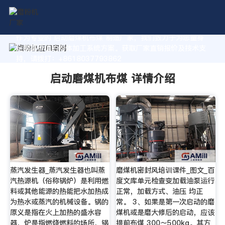
作为专业的 启动磨煤机布煤 制造厂家，我们致力于为您量身
定制高价值的粉体加工系统方案。获取厂家直销报价及技术支
持，请拨打：+8618037793862
启动磨煤机布煤 详情介绍
蒸汽发生器_蒸汽发生器也叫蒸
磨煤机密封风培训课件_图文_百
汽热源机（俗称锅炉）是利用燃
度文库单元检查变加载油泵运行
料或其他能源的热能把水加热成
正常，加载方式、油压 均正
为热水或蒸汽的机械设备。锅的
常。 3、如果是第一次启动的磨
原义是指在火上加热的盛水容
煤机或是磨大修后的启动，应该
器，炉是指燃烧燃料的场所，锅
提前布煤 300～500kg。其方