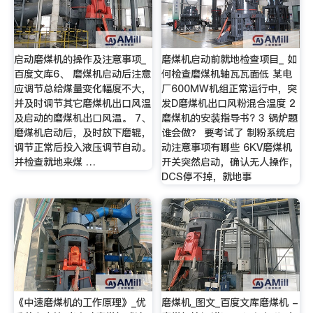
启动磨煤机的操作及注意事项_
磨煤机启动前就地检查项目_ 如
百度文库6、 磨煤机启动后注意
何检查磨煤机轴瓦瓦面低 某电
应调节总给煤量变化幅度不大，
厂600MW机组正常运行中，突
并及时调节其它磨煤机出口风温
发D磨煤机出口风粉混合温度 2
及启动的磨煤机出口风温。 7、
磨煤机的安装指导书? 3 锅炉题
磨煤机启动后，及时放下磨辊，
谁会做？ 要考试了 制粉系统启
调节正常后投入液压调节自动。
动注意事项有哪些 6KV磨煤机
并检查就地来煤 …
开关突然启动，确认无人操作，
DCS停不掉，就地事
《中速磨煤机的工作原理》_优
磨煤机_图文_百度文库磨煤机 -