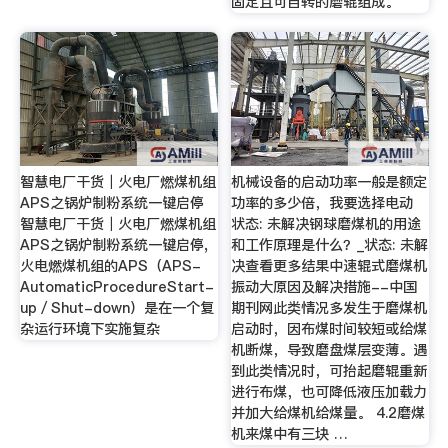
固定且可自转的磨辊组成。
智慧电厂干货｜火电厂燃煤机组
机械设备的启动功率一般是额定
APS之锅炉制粉系统一键启停
功率的多少倍，我要选择电动
智慧电厂干货｜火电厂燃煤机组
状态: 未解决钢球磨煤机的用途
APS之锅炉制粉系统一键启停,
和工作原理是什么？_状态: 未解
火电燃煤机组的APS（APS-
决查看更多结果中速辊式磨煤机
AutomaticProcedureStart-
振动大原因及解决措施--中国
up／Shut-down）是在一个复
期刊网此类情况多发生于磨煤机
杂运行环境下实施复杂
启动时，因布煤时间较短或给煤
机断煤，导致磨盘煤层变薄。遇
到此类情况时，可抬起磨辊重新
进行布煤，也可降低液压加载力
并加大给煤机给煤量。 4.2磨煤
机来煤中有三块 …