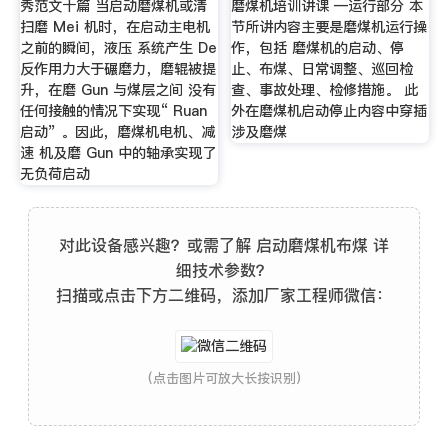
秀范文十篇 当启动磨煤机或清
磨煤机培训讲课 —运行部分 本
扫磨 Mei 机时，在启动主电机
节所讲内容主要是磨煤机运行操
之前的瞬间，液压 系统产生 De
作，包括 磨煤机的启动、停
反作用力大于碾磨力，磨辊被提
止、布煤、日常调整、巡回检
升，在磨 Gun 与煤层之间 没有
查、事故处理、检修措施。 此
任何接触的情况下实现“ Ruan
外在磨煤机启动停止内容中穿插
启动” 。因此，磨煤机电机、减
涉及磨煤
速 机及磨 Gun 中的轴承实现了
无负荷启动
对此设备感兴趣？或需了解 启动磨煤机布煤 详
细技术参数？
扫描或点击下方二维码，添加厂家工程师微信：
(点击图片可放大长按识别)