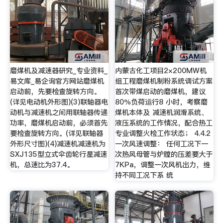
磨煤机及减速器研究_专业资料_
内蒙古化工项目2×200MW机
易文库_易企询官方网站磨煤机
组工程磨煤机制粉系统调试方案
启动前，先要检查旋转方向。
首次带煤启动的磨煤机，建议
(详见电动机外形图)(3)联轴器电
80％负荷运行8 小时，考察磨
动机与减速机之间用联轴器传递
煤机本体及 减速机润滑系统、
功率，磨煤机启动前，必须首先
液压系统的工作情况，配合热工
要检查旋转方向。(详见联轴器
专业调整火检工作状态； 4.4.2
外形尺寸图)(4)减速机减速机为
一次风速调整： 任何工况下一
SXJ135型立式伞齿轮行星减速
次热风母管与炉膛的压差要大于
机，总速比为37.4。
7KPa，调整一次风机出力，维
持不同工况下系 统