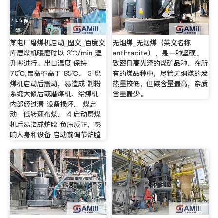
某电厂磨煤机启动_图文_百度文
无烟煤_无烟煤（英文名称
库磨煤机暖磨时以 3℃/min 温
anthracite），是一种坚硬、
升率进行。出口温度 保持
致密且高光泽的煤矿品种。在所
70℃,最高不高于 85℃。 3 磨
有的煤品种中，尽管无烟煤的发
煤机启动后震动，易造成 制粉
热量较低，但碳含量最高，杂质
系统大修后或磨煤机、给煤机
含量最少。
内部经过清 设备损坏。 煤启
动，低转速布煤。 4 启动磨煤
机后易造成炉膛 负压反正，影
响人身和设备 启动前调节炉膛