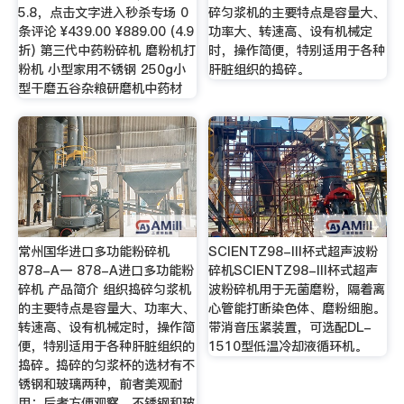
5.8，点击文字进入秒杀专场 0
碎匀浆机的主要特点是容量大、
条评论 ¥439.00 ¥889.00 (4.9
功率大、转速高、设有机械定
折) 第三代中药粉碎机 磨粉机打
时，操作简便，特别适用于各种
粉机 小型家用不锈钢 250g小
肝脏组织的捣碎。
型干磨五谷杂粮研磨机中药材
常州国华进口多功能粉碎机
SCIENTZ98-III杯式超声波粉
878-A一 878-A进口多功能粉
碎机SCIENTZ98-III杯式超声
碎机 产品简介 组织捣碎匀浆机
波粉碎机用于无菌磨粉，隔着离
的主要特点是容量大、功率大、
心管能打断染色体、磨粉细胞。
转速高、设有机械定时，操作简
带消音压紧装置，可选配DL-
便，特别适用于各种肝脏组织的
1510型低温冷却液循环机。
捣碎。捣碎的匀浆杯的选材有不
锈钢和玻璃两种，前者美观耐
用；后者方便观察，不锈钢和玻