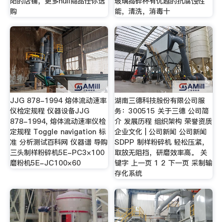
阳的店铺，更多null商品任你选
玻璃捣碎杯有优越的抗腐蚀性
购
能，清洗，消毒十
JJG 878-1994 熔体流动速率
湖南三德科技股份有限公司服
仪检定规程 仪器设备JJG
务：300515 关于三德 公司简
878-1994, 熔体流动速率仪检
介 发展历程 组织架构 荣誉资质
定规程 Toggle navigation 标
企业文化 | 公司新闻 公司新闻
准 分析测试百科网 仪器谱 导购
SDPP 制样粉碎机 轻松压紧，
三头制样粉碎机5E-PC3×100
取放无阻挡，研磨效率高。 关
磨粉机5E-JC100×60
键字 上一页 1 2 下一页 采制输
存化系统