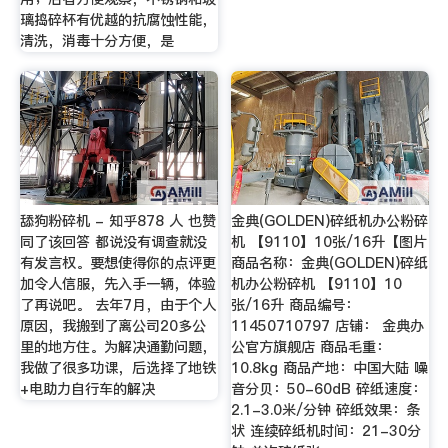
璃捣碎杯有优越的抗腐蚀性能，
清洗，消毒十分方便，是
舔狗粉碎机 - 知乎878 人 也赞
金典(GOLDEN)碎纸机办公粉碎
同了该回答 都说没有调查就没
机 【9110】10张/16升【图片
有发言权。要想使得你的点评更
商品名称：金典(GOLDEN)碎纸
加令人信服，先入手一辆，体验
机办公粉碎机 【9110】10
了再说吧。 去年7月，由于个人
张/16升 商品编号：
原因，我搬到了离公司20多公
11450710797 店铺： 金典办
里的地方住。为解决通勤问题，
公官方旗舰店 商品毛重：
我做了很多功课，后选择了地铁
10.8kg 商品产地：中国大陆 噪
+电助力自行车的解决
音分贝：50-60dB 碎纸速度：
2.1-3.0米/分钟 碎纸效果：条
状 连续碎纸机时间：21-30分