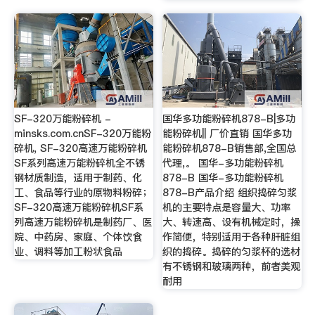
SF-320万能粉碎机 -
国华多功能粉碎机878-B|多功
minsks.com.cnSF-320万能粉
能粉碎机|| 厂价直销 国华多功
碎机, SF-320高速万能粉碎机
能粉碎机878-B销售部,全国总
SF系列高速万能粉碎机全不锈
代理,。 国华-多功能粉碎机
钢材质制造，适用于制药、化
878-B 国华-多功能粉碎机
工、食品等行业的原物料粉碎；
878-B产品介绍 组织捣碎匀浆
SF-320高速万能粉碎机SF系
机的主要特点是容量大、功率
列高速万能粉碎机是制药厂、医
大、转速高、设有机械定时，操
院、中药房、家庭、个体饮食
作简便，特别适用于各种肝脏组
业、调料等加工粉状食品
织的捣碎。捣碎的匀浆杯的选材
有不锈钢和玻璃两种，前者美观
耐用