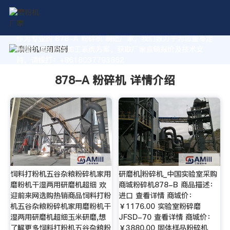
作为专业的 878-A 粉碎机 制造厂家，我们致力于为您量身定
制高价值的粉体加工系统方案。获取厂家直销报价及技术支
持，请拨打：+8618037793862
878-A 粉碎机 详情介绍
饲料打粉机五谷杂粮粉碎机家用
研磨机|粉碎机_中国实验室采购
磨粉机干湿两用研磨机超细 欢
商城粉碎机878-B 商品描述：
迎前来网选购热销商品饲料打粉
进口 查看详情 商城价：
机五谷杂粮粉碎机家用磨粉机干
￥1176.00 实验室粉碎磨
湿两用研磨机超细玉米研磨,想
JFSD-70 查看详情 商城价：
了解更多饲料打粉机五谷杂粮粉
￥3880.00 固体样品粉碎机