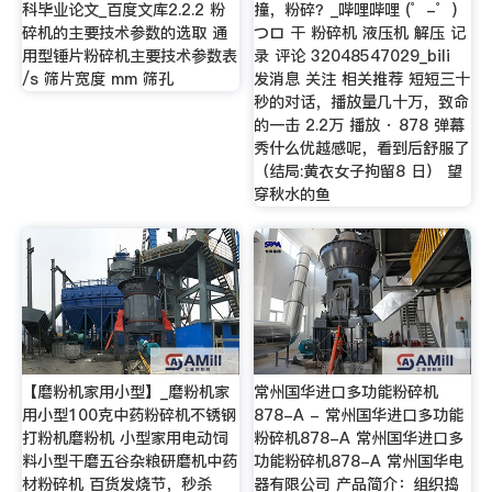
科毕业论文_百度文库2.2.2 粉
撞，粉碎？_哔哩哔哩 (゜-゜)
碎机的主要技术参数的选取 通
つロ 干 粉碎机 液压机 解压 记
用型锤片粉碎机主要技术参数表
录 评论 32048547029_bili
/s 筛片宽度 mm 筛孔
发消息 关注 相关推荐 短短三十
秒的对话，播放量几十万，致命
的一击 2.2万 播放 · 878 弹幕
秀什么优越感呢，看到后舒服了
（结局:黄衣女子拘留8 日） 望
穿秋水的鱼
【磨粉机家用小型】_磨粉机家
常州国华进口多功能粉碎机
用小型100克中药粉碎机不锈钢
878-A - 常州国华进口多功能
打粉机磨粉机 小型家用电动饲
粉碎机878-A 常州国华进口多
料小型干磨五谷杂粮研磨机中药
功能粉碎机878-A 常州国华电
材粉碎机 百货发烧节，秒杀
器有限公司 产品简介：组织捣