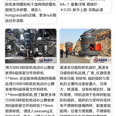
碎机家用磨粉机干湿两用研磨机
XA-1 查看详情 商城价：
超细玉米研磨，请进入
￥0.00 新手上路 采购必读
hongzaojia的店铺，更多null商
品任你选购
得力9959碎纸机电动办公静音
高速多功能粉碎机报价_高速多
家用6级保密文件粉碎机
功能粉碎机品牌_厂家_仪器信息
1*9mm 欢迎前来网选购热销商
网多功能 粉碎机 组织捣碎匀浆
品得力9959碎纸机电动办公静
机的主要特点是容量大、功率
音家用6级保密文件粉碎机
大、转速高、设有机械定时，操
1*9mm细条碎纸,想了解更多得
作简便，特别适用于各种肝脏组
力9959碎纸机电动办公静音家
织的捣碎。捣碎的匀浆杯的选材
用6级保密文件粉碎机1*9mm
有不锈钢和玻璃两种，前者美观
细条碎纸，请进入seeyang见
耐用；后者方便观察，不锈钢和