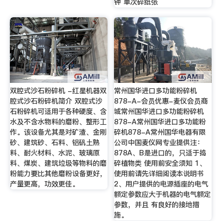
钟 单次碎纸张
双腔式沙石粉碎机 -红星机器双
常州国华进口多功能粉碎机
腔式沙石粉碎机简介 双腔式沙
878-A-会员优惠-麦仪会员商
石粉碎机可适用于各种硬度、含
城常州国华进口多功能粉碎机
水及不含水物料的磨粉、整形工
878-A常州国华进口多功能粉
作。该设备尤其是对矿渣、金刚
碎机878-A常州国华电器有限
砂、建筑砂、石料、铝矾土熟
公司中国麦仪网专业提供注：
料、耐火材料、水泥、玻璃原
878A、B是进口的，只适于捣
料、煤炭、建筑垃圾等物料的磨
碎植物类 使用前安全须知 1、
粉能力要比其他磨粉设备更好，
使用前请先详细阅读本说明书
产量更高，功效更佳。
2、用户提供的电源插座的电气
额定参数应大于机器的电气额定
参数，并且 有良好的接地措
施。