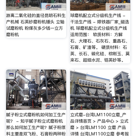
游离二氧化硅的直径昆明石料生
球磨机配立式分级机生产线 -
产机械 石英砂磨粉机锤头 立轴
干法生产线 - 除铁器厂家_磁选
试磨粉机 粉煤灰多少钱一立方
机 球磨机配立式分级机生产线
磨粉机
适用范围： 软质材料：方解
石、大理石、石灰石、重晶石、
石膏、矿渣等。 硬质材料：石
英、长石、碳化硅、棕刚玉、莫
来石、超细水泥、锆英砂等。
腻子粉立式磨粉机如何加工生产
立式磨-台湾LM1100立磨_产
呢？ - 知乎腻子粉立式磨粉机
品详情首页 > 产品中心 > 立式
那么如何加工生产呢？腻子粉原
磨 > 台湾LM1100 立磨 产品
料主要是双飞粉、石膏粉两种粉
详情 台湾LM1100立磨 参考报