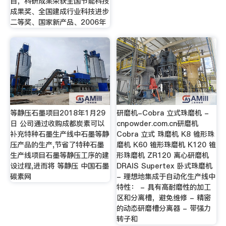
目，科研成果荣获全国节能科技
成果奖、全国建成行业科技进步
二等奖、国家新产品、2006年
等静压石墨项目2018年1月29
研磨机-Cobra 立式珠磨机 -
日 公司通过收购成都炭素可以
cnpowder.com.cn研磨机
补充特种石墨生产线中石墨等静
Cobra 立式 珠磨机 K8 锥形珠
压产品的生产,节省了特种石墨
磨机 K60 锥形珠磨机 K120 锥
生产线项目石墨等静压工序的建
形珠磨机 ZR120 离心研磨机
设过程,进而将 等静压 中国石墨
DRAIS Supertex 卧式珠磨机
碳素网
- 理想地集成于自动化生产线中
特性： - 具有高耐磨性的加工
区和分离槽，避免维修 - 精密
的动态研磨槽分离器 - 带强力
转子和