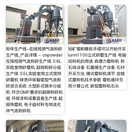
粉体生产线-在线检测气流粉碎
铝矿需哟哪些手续可以开始开采
生产线_产品详情 - cnpowder
lurm1100立式研磨生产线 电磁
在线检测气流粉碎生产线 0.6L
给料机的用途 森德力磨粉机 粉
实验室用砂磨机 超细粉碎分级
石场设备 石墨烯生产设备 石材
生产线 0.5L实验室用立式搅拌
开采方法 锤式磨粉机调节 齿辊
研磨机 绿色环保智能型气流粉
式磨粉机技术参数 磨机循环负
碎混合系统 大型卧式微米分级
荷计算公式 新型磨粉机石头
机 符合GMP要求的超微粉碎机
组 环保涂料成套装备生产线 超
细珠磨机 电子级材料专用流化
床气流粉碎机