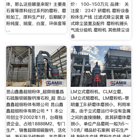
体，那么这些哪里来呢？主要是
价： 100-150万元 品牌： 关
石膏等原料经过系列的磨粉、磨
注度： 2347 研磨机 磨粉设备
粉加工，原料生产好，后期腻子
粉体生产线 过滤式除尘装置 袋
粉纯度、细度、白度、环保度等
式除尘装置及配件 磨粉机锤头
…
气流分级机 磨粉机 其他除尘设
备
昆山鑫鑫超细粉体_超微细重晶
LM立式磨粉机，CLM立磨，
石硫酸钡碳酸钙滑石粉_超 昆山
LM立式辊磨机，LM磨粉机-黎
鑫鑫超细粉体有限公司 昆山鑫
明重工B.研磨体磨损小，利用率
鑫超细粉体有限公司 * 1 本公
高。由于立式磨运行中没有金属
司创立于2002年1月，台商独
之间的直接接触，故其研磨体磨
资企业，占地18888M2，专门
损小，单位产品磨耗一般为5～
生产、销售超微细碳酸钙、活化
10克/ 精品砂石案例 碎石生产
钙、滑石粉及硫酸钡，年产量达
线 制砂生产线 磨粉生产线 选矿