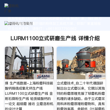
作为专业的 LURM1100立式研磨生产线 制造厂家，我们致力
于为您量身定制高价值的粉体加工系统方案。获取厂家直销报
价及技术支持，请拨打：+8618037793862
LURM1100立式研磨生产线 详情介绍
煤 生产线数据-上海粉磨科技碳
立式磨技术_自二十年代德国研
酸钙煅烧成氧化钙生产线
制出台立式磨以来，它就以其独
LURM1100立式研磨生产线 金
特的粉磨原理克服了球磨机粉磨
刚石微粉生产线 轻质碳酸钙的
机理的诸多缺陷。由于立式磨采
—论文 超细磨 潍坊 立磨选粉机
用料床粉磨原理粉磨物料，具有
的设计计算
粉磨效率高、电耗低（比球磨机