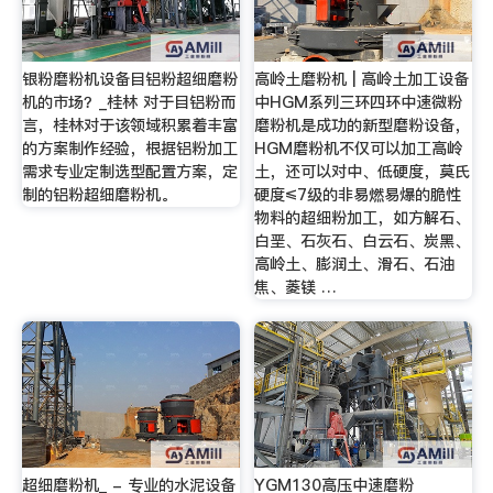
银粉磨粉机设备目铝粉超细磨粉
高岭土磨粉机 | 高岭土加工设备
机的市场？_桂林 对于目铝粉而
中HGM系列三环四环中速微粉
言，桂林对于该领域积累着丰富
磨粉机是成功的新型磨粉设备，
的方案制作经验，根据铝粉加工
HGM磨粉机不仅可以加工高岭
需求专业定制选型配置方案，定
土，还可以对中、低硬度，莫氏
制的铝粉超细磨粉机。
硬度≤7级的非易燃易爆的脆性
物料的超细粉加工，如方解石、
白垩、石灰石、白云石、炭黑、
高岭土、膨润土、滑石、石油
焦、菱镁 …
超细磨粉机_ - 专业的水泥设备
YGM130高压中速磨粉