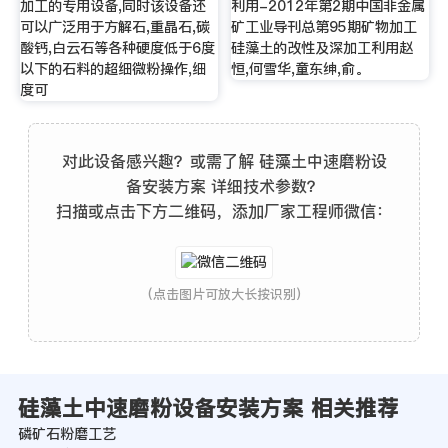
加工的专用设备,同时该设备还
利用-2012年第2期中国非金属
可以广泛用于方解石,重晶石,碳
矿工业导刊总第95期矿物加工
酸钙,白云石等各种硬度低于6度
硅藻土的改性及深加工利用赵
以下的石料的超细微粉操作,细
恒,何雪华,童东绅,俞。
度可
对此设备感兴趣？或需了解 硅藻土中速磨粉设
备安装方案 详细技术参数？
扫描或点击下方二维码，添加厂家工程师微信：
(点击图片可放大长按识别)
硅藻土中速磨粉设备安装方案 相关推荐
磷矿石粉磨工艺