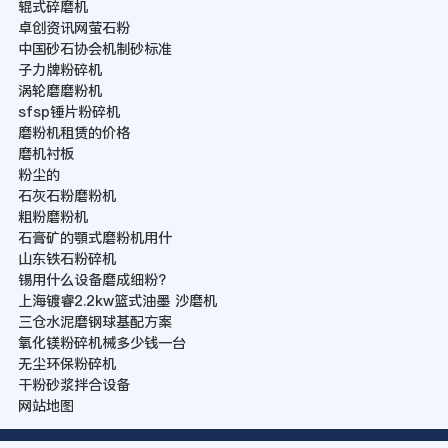
辊式碎磨机
卓创资讯网萤石粉
中国砂石协会机制砂标准
子力牌粉碎机
涡轮磨磨粉机
sfsp锤片粉碎机
磨粉机租赁的价格
磨机衬板
粉尘的
石灰石粉磨粉机
粗粉磨粉机
石膏矿的顎式磨粉机用什
山东铁石粉碎机
锡用什么设备磨成细粉?
上海镀睿2.2kw篮式油墨 沙磨机
三仓水泥磨钢球基配方案
氧化镁粉碎机械多少钱一台
无尘环保粉碎机
干粉砂浆拌合设备
网站地图