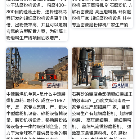
业干法磨粉机设备。 粉磨400-
粉机 高压磨粉机 矿石磨粉机 方
800目的硅藻土粉，选择桂林鸿
解石雷蒙磨 高压磨粉机 环保磨
程研发的超细磨粉机设备事半功
粉机厂家 超细磨粉机设备 桂林
倍，出粉效率高，并且可以定制
专业雷蒙磨粉碎机厂家生产的
专属的选型配置方案，为硅藻土
粉磨粉生产线项目创收增产。
中速磨煤机单耗-是什么中速磨
石英砂的硬度会影响超细磨加工
煤机单耗-是什么 成立于1987
的效率吗？_百度文库河南是一
年，是一家专业集研、产、销大
家专业生产超细磨厂 家，目前
中型磨粉机设备、砂粉设备械设
公司生产有超细磨粉机、超细微
备、磨粉机械设备、移动磨粉站
粉磨、 高压超细磨、 超细磨粉
等设备于一体的股份制企业，致
机、 超细气流微粉磨粉机、 强
力于为全球客户提供品类全的磨
效高压悬辊磨粉机、6R 磨粉