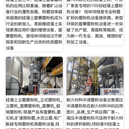
机的应用比较普遍，随着矿山设
厂家卖专用的100目硅藻土磨粉
备行业的蓬勃发展，粉磨效率越
机设备？ 桂林鸿程是专业粉磨
来越高的硅藻土雷蒙磨粉机成为
矿粉的磨粉机设备提供商。新型
行业的新宠儿，是助推硅藻土实
环保的雷蒙磨粉机设备进一步突
现更高应用价值的理想设备。雷
破了低产能、高能耗等瓶颈，成
蒙磨粉机，是桂林鸿程经过不断
为新一代专业、高效、理想的矿
探索和创新生产出来的优质磨粉
粉加工设备。
设备
硅藻土立磨磨粉机_立式磨粉机_
耐火材料中速磨粉设备出售高压
立磨机_雷蒙磨粉机_雷蒙机_超
中速磨粉机在耐火材料中的应用
细磨粉机 明星产品有雷蒙机,磨
图片_品牌_生产供应商厂家-。
石机,矿渣微粉磨,水泥立磨,电厂
高压中速磨粉机可适用于耐火材
脱硫专用磨粉机等磨粉设备,桂
料的原料制粉,特别是对硅藻土