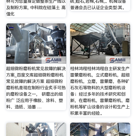
林可为您量身定做整条生产线以
砖,蛭石,岩棉,石棉,。机械设备
及制粉方案, 中科院在硅藻土 高
普通会员已认证企业类型:其。
值化
超细微粉磨粉机常见故障的解决
桂林鸿程桂林鸿程自主研发生产
方案_百度文库超细微粉磨粉机
雷蒙磨粉机，立式磨粉机，超细
常见故障的解决方案 超细微粉
磨粉机，立磨，雷蒙磨，各种矿
磨粉机是现在制粉行业炙手可热
石灰石等物料的大型磨粉机设
的磨粉设备之一， 研磨出的细
备；经过多年的技术研究和创
粉广 泛应用于橡胶、涂料、塑
新，在磨粉机，雷蒙磨粉机，磨
料、造纸、油墨 …
粉机等矿山设备的设计和生产上
积累丰富的经验。