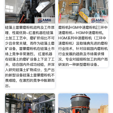
硅藻土雷蒙磨粉机结构及工作原
磨粉机|HGM中速磨粉机|三环中
理、性能优势-红星机器在硅藻
速磨粉机- HGM中速磨粉机,
土加工工艺中，磨矿阶段比不可
HGM系列中速磨粉机（三环中
少且非常关键，而作为硅藻土磨
速磨粉机）汲取瑞典先进的磨粉
矿设备，雷蒙磨粉机在硅藻土市
行业技术，针对目前国内磨粉机
场上竞争非常激烈。 红星机器
行业发展的趋势及市场需求情
在硅藻土的磨矿设备上下足了工
况，专业对超细粉加工的用户而
夫，结合国内外成功经验，并深
研发的一种新型磨粉设备。
入研究硅藻土矿物成分，生产出
的新型设备硅藻土雷蒙磨粉机不
畏艰险，在激烈的竞争中脱颖而
出。