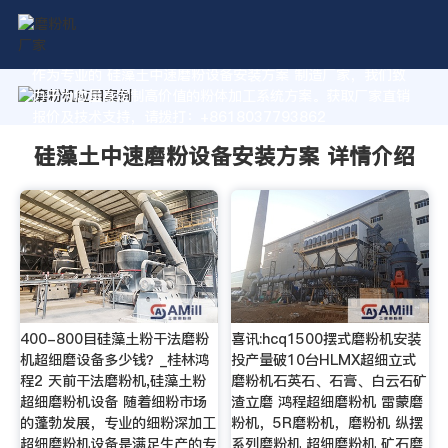
作为专业的 硅藻土中速磨粉设备安装方案 制造厂家，我们致
力于为您量身定制高价值的粉体加工系统方案。获取厂家直销
报价及技术支持，请拨打：+8618037793862
硅藻土中速磨粉设备安装方案 详情介绍
400-800目硅藻土粉干法磨粉
喜讯:hcq1500摆式磨粉机安装
机超细磨设备多少钱？_桂林鸿
投产量破10台HLMX超细立式
程2 天前干法磨粉机,硅藻土粉
磨粉机石英石、石膏、白云石矿
超细磨粉机设备 随着细粉市场
渣立磨 鸿程超细磨粉机 雷蒙磨
的蓬勃发展，专业的细粉深加工
粉机，5R磨粉机，磨粉机 纵摆
超细磨粉机设备是满足生产的专
系列磨粉机 超细磨粉机 矿石磨