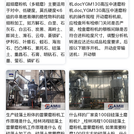
超细磨粉机（多辊磨）主要适用
机.docYGM130高压中速磨粉
于对中、低硬度，莫氏硬度≤6
机.doc,YGM130高压中速磨粉
级的非易燃易爆的脆性物料的超
机的操作规程 开动磨粉机前，
细粉加工，如方解石、白垩、石
应检查所有检修门关闭是否严
灰石、白云石、炭黑、高岭土、
密，检查磨粉机的颚板间隙是否
膨润土、滑石、云母、菱镁矿、
符合进料粒度尺寸，调整分析机
伊利石、叶腊石、蛭石、海泡
转速应达近似成品粒度要求。后
石、凹凸棒石、累托石、硅藻
按以下顺序开机。 开动皮带输
土、重晶石、石膏、明矾石、石
送机； 开动颚
墨、萤石、磷矿石
生产硅藻土粉体的雷蒙磨粉机工
什么样的厂家卖100目硅藻土磨
作原理是什么_桂林鸿程硅藻土
粉机？_桂林鸿程100目硅藻土
雷蒙磨粉机工作原理是什么 在
磨粉机,雷蒙磨粉机 如果需要粉
硅藻土加工中，硅藻土雷蒙磨粉
磨100目左右的硅藻土粉，什么