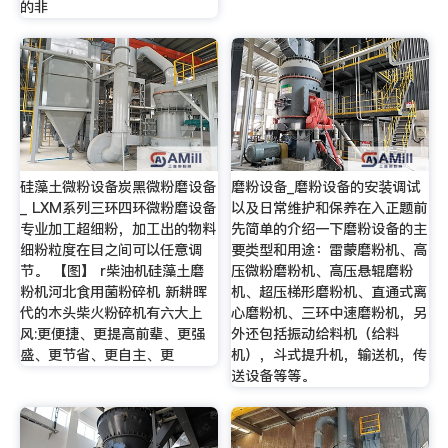
的非
硅藻土微粉设备炭黑微粉磨设备
磨粉设备_磨粉设备的安装调试
_ LXM系列三环四环微粉磨设备
以及日常维护和保养在入正题前
专业加工超细粉，加工出的物料
先简单的介绍一下磨粉设备的主
细粉粒度在目之间可以任意调
要类型和用途：雷蒙磨粉机、高
节。 【图】 r柴油机硅藻土磨
压微粉磨粉机、高压悬辊磨粉
粉机河北食用菌粉碎机 新耕晖
机、超压梯形磨粉机、直通式离
代的木头柴火粉碎机有六大上
心磨粉机、三环中速磨粉机，另
风:更便捷、更提高前辈、更强
外还包括振动给料机（给料
盛、更节省、更自主、更
机），斗式提升机，输送机，传
送设备等等。